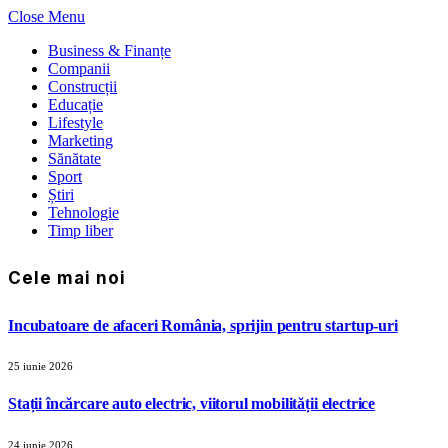
Close Menu
Business & Finanțe
Companii
Construcții
Educație
Lifestyle
Marketing
Sănătate
Sport
Știri
Tehnologie
Timp liber
Cele mai noi
Incubatoare de afaceri România, sprijin pentru startup-uri
25 iunie 2026
Stații încărcare auto electric, viitorul mobilității electrice
24 iunie 2026