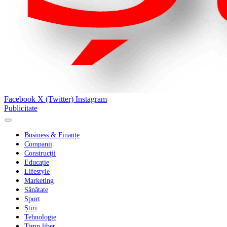
Facebook
X (Twitter)
Instagram
Publicitate
Business & Finanțe
Companii
Construcții
Educație
Lifestyle
Marketing
Sănătate
Sport
Știri
Tehnologie
Timp liber