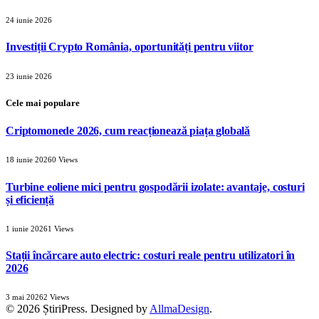
24 iunie 2026
Investiții Crypto România, oportunități pentru viitor
23 iunie 2026
Cele mai populare
Criptomonede 2026, cum reacționează piața globală
18 iunie 2026
0
Views
Turbine eoliene mici pentru gospodării izolate: avantaje, costuri
și eficiență
1 iunie 2026
1
Views
Stații încărcare auto electric: costuri reale pentru utilizatori în
2026
3 mai 2026
2
Views
© 2026 ȘtiriPress. Designed by
AllmaDesign
.