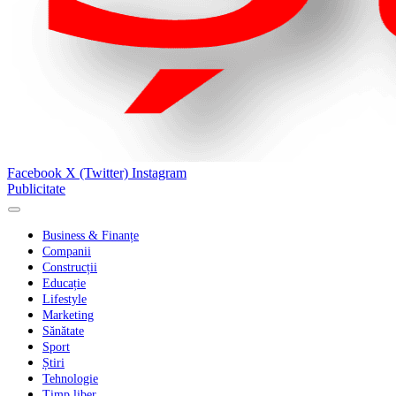
Facebook
X (Twitter)
Instagram
Publicitate
Business & Finanțe
Companii
Construcții
Educație
Lifestyle
Marketing
Sănătate
Sport
Știri
Tehnologie
Timp liber