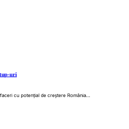
tup-uri
 afaceri cu potențial de creștere România…