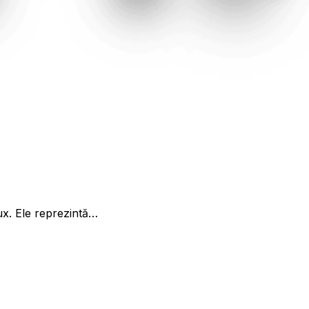
ux. Ele reprezintă…