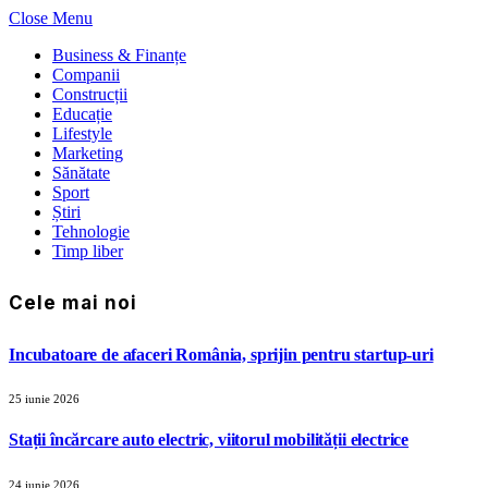
Close Menu
Business & Finanțe
Companii
Construcții
Educație
Lifestyle
Marketing
Sănătate
Sport
Știri
Tehnologie
Timp liber
Cele mai noi
Incubatoare de afaceri România, sprijin pentru startup-uri
25 iunie 2026
Stații încărcare auto electric, viitorul mobilității electrice
24 iunie 2026