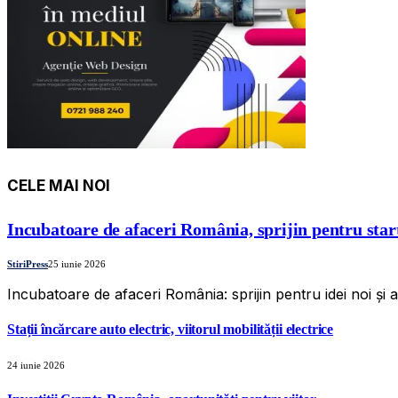
CELE MAI NOI
Incubatoare de afaceri România, sprijin pentru star
StiriPress
25 iunie 2026
Incubatoare de afaceri România: sprijin pentru idei noi și
Stații încărcare auto electric, viitorul mobilității electrice
24 iunie 2026