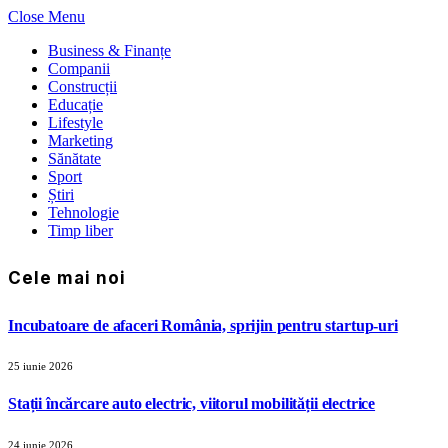
Close Menu
Business & Finanțe
Companii
Construcții
Educație
Lifestyle
Marketing
Sănătate
Sport
Știri
Tehnologie
Timp liber
Cele mai noi
Incubatoare de afaceri România, sprijin pentru startup-uri
25 iunie 2026
Stații încărcare auto electric, viitorul mobilității electrice
24 iunie 2026