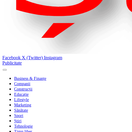
Facebook
X (Twitter)
Instagram
Publicitate
Business & Finanțe
Companii
Construcții
Educație
Lifestyle
Marketing
Sănătate
Sport
Știri
Tehnologie
Timp liber