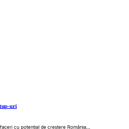
tup-uri
 afaceri cu potențial de creștere România…