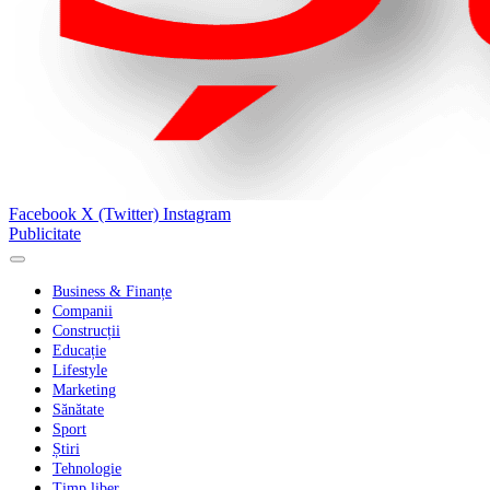
Facebook
X (Twitter)
Instagram
Publicitate
Business & Finanțe
Companii
Construcții
Educație
Lifestyle
Marketing
Sănătate
Sport
Știri
Tehnologie
Timp liber