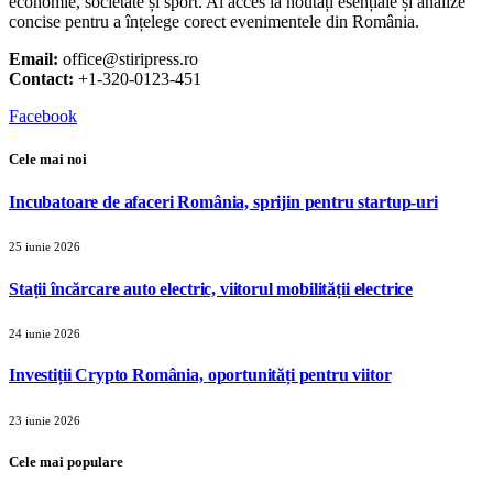
economie, societate și sport. Ai acces la noutăți esențiale și analize
concise pentru a înțelege corect evenimentele din România.
Email:
office@stiripress.ro
Contact:
+1-320-0123-451
Facebook
Cele mai noi
Incubatoare de afaceri România, sprijin pentru startup-uri
25 iunie 2026
Stații încărcare auto electric, viitorul mobilității electrice
24 iunie 2026
Investiții Crypto România, oportunități pentru viitor
23 iunie 2026
Cele mai populare