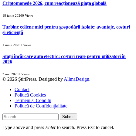
Criptomonede 2026, cum reacționează piața globală
18 iunie 2026
0
Views
Turbine eoliene mici pentru gospodării izolate: avantaje, costuri
și eficiență
1 iunie 2026
1
Views
Stații încărcare auto electric: costuri reale pentru utilizatori în
2026
3 mai 2026
2
Views
© 2026 ȘtiriPress. Designed by
AllmaDesign
.
Contact
Politică Cookies
Termeni și Condiții
Politică de Confidențialitate
Submit
Type above and press
Enter
to search. Press
Esc
to cancel.