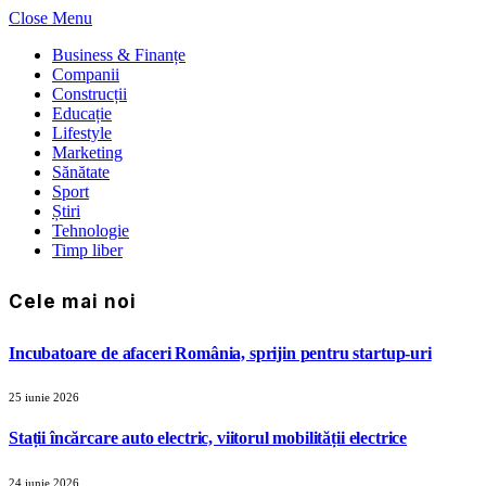
Close Menu
Business & Finanțe
Companii
Construcții
Educație
Lifestyle
Marketing
Sănătate
Sport
Știri
Tehnologie
Timp liber
Cele mai noi
Incubatoare de afaceri România, sprijin pentru startup-uri
25 iunie 2026
Stații încărcare auto electric, viitorul mobilității electrice
24 iunie 2026