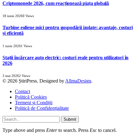
Criptomonede 2026, cum reacționează piața globală
18 iunie 2026
0
Views
Turbine eoliene mici pentru gospodării izolate: avantaje, costuri
și eficiență
1 iunie 2026
1
Views
Stații încărcare auto electric: costuri reale pentru utilizatori în
2026
3 mai 2026
2
Views
© 2026 ȘtiriPress. Designed by
AllmaDesign
.
Contact
Politică Cookies
Termeni și Condiții
Politică de Confidențialitate
Submit
Type above and press
Enter
to search. Press
Esc
to cancel.