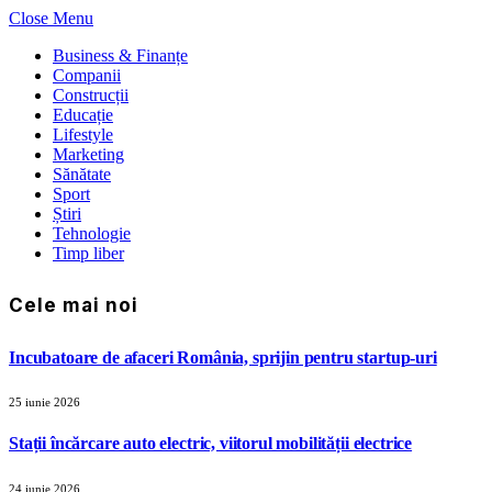
Close Menu
Business & Finanțe
Companii
Construcții
Educație
Lifestyle
Marketing
Sănătate
Sport
Știri
Tehnologie
Timp liber
Cele mai noi
Incubatoare de afaceri România, sprijin pentru startup-uri
25 iunie 2026
Stații încărcare auto electric, viitorul mobilității electrice
24 iunie 2026