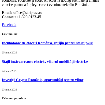
economie, societate și sport. Ai acces la noutăți esențiale și analize
concise pentru a înțelege corect evenimentele din România.
Email:
office@stiripress.ro
Contact:
+1-320-0123-451
Facebook
Cele mai noi
Incubatoare de afaceri România, sprijin pentru startup-uri
25 iunie 2026
Stații încărcare auto electric, viitorul mobilității electrice
24 iunie 2026
Investiții Crypto România, oportunități pentru viitor
23 iunie 2026
Cele mai populare