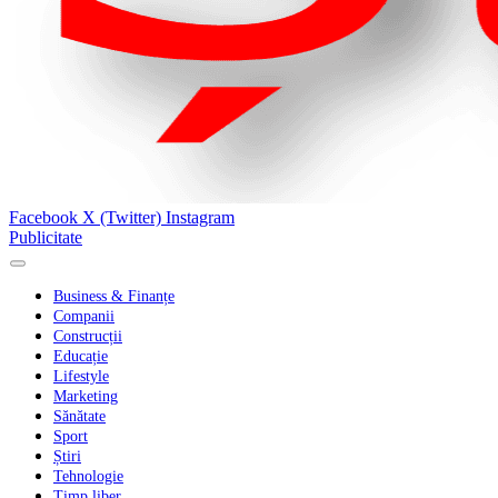
Facebook
X (Twitter)
Instagram
Publicitate
Business & Finanțe
Companii
Construcții
Educație
Lifestyle
Marketing
Sănătate
Sport
Știri
Tehnologie
Timp liber