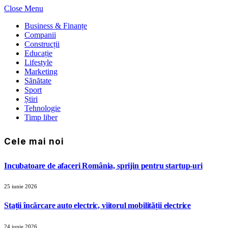
Close Menu
Business & Finanțe
Companii
Construcții
Educație
Lifestyle
Marketing
Sănătate
Sport
Știri
Tehnologie
Timp liber
Cele mai noi
Incubatoare de afaceri România, sprijin pentru startup-uri
25 iunie 2026
Stații încărcare auto electric, viitorul mobilității electrice
24 iunie 2026