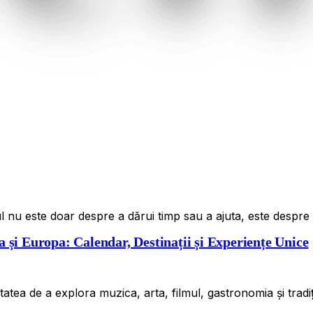
iatul nu este doar despre a dărui timp sau a ajuta, este desp
 și Europa: Calendar, Destinații și Experiențe Unice
atea de a explora muzica, arta, filmul, gastronomia și tradiț