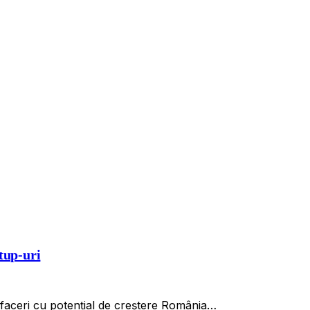
tup-uri
 afaceri cu potențial de creștere România…