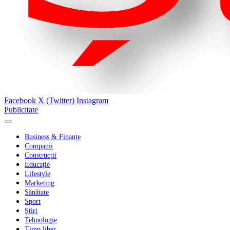
Facebook
X (Twitter)
Instagram
Publicitate
Business & Finanțe
Companii
Construcții
Educație
Lifestyle
Marketing
Sănătate
Sport
Știri
Tehnologie
Timp liber