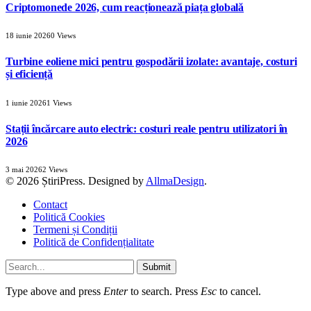
Criptomonede 2026, cum reacționează piața globală
18 iunie 2026
0
Views
Turbine eoliene mici pentru gospodării izolate: avantaje, costuri
și eficiență
1 iunie 2026
1
Views
Stații încărcare auto electric: costuri reale pentru utilizatori în
2026
3 mai 2026
2
Views
© 2026 ȘtiriPress. Designed by
AllmaDesign
.
Contact
Politică Cookies
Termeni și Condiții
Politică de Confidențialitate
Submit
Type above and press
Enter
to search. Press
Esc
to cancel.