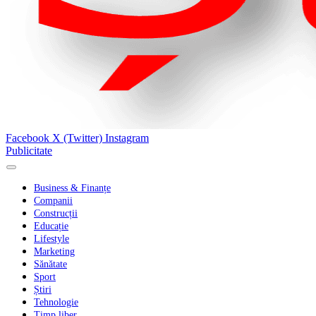
Facebook
X (Twitter)
Instagram
Publicitate
Business & Finanțe
Companii
Construcții
Educație
Lifestyle
Marketing
Sănătate
Sport
Știri
Tehnologie
Timp liber