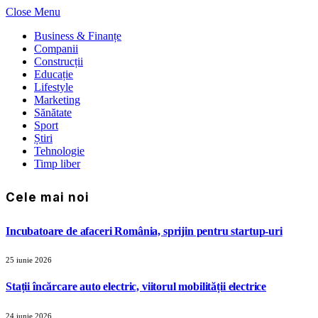
Close Menu
Business & Finanțe
Companii
Construcții
Educație
Lifestyle
Marketing
Sănătate
Sport
Știri
Tehnologie
Timp liber
Cele mai noi
Incubatoare de afaceri România, sprijin pentru startup-uri
25 iunie 2026
Stații încărcare auto electric, viitorul mobilității electrice
24 iunie 2026