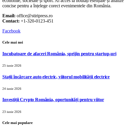
economie, societate și sport. Ai acces la noutăți esențiale și analize
concise pentru a înțelege corect evenimentele din România.
Email:
office@stiripress.ro
Contact:
+1-320-0123-451
Facebook
Cele mai noi
Incubatoare de afaceri România, sprijin pentru startup-uri
25 iunie 2026
Stații încărcare auto electric, viitorul mobilității electrice
24 iunie 2026
Investiții Crypto România, oportunități pentru viitor
23 iunie 2026
Cele mai populare