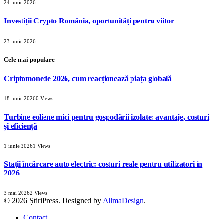
24 iunie 2026
Investiții Crypto România, oportunități pentru viitor
23 iunie 2026
Cele mai populare
Criptomonede 2026, cum reacționează piața globală
18 iunie 2026
0
Views
Turbine eoliene mici pentru gospodării izolate: avantaje, costuri
și eficiență
1 iunie 2026
1
Views
Stații încărcare auto electric: costuri reale pentru utilizatori în
2026
3 mai 2026
2
Views
© 2026 ȘtiriPress. Designed by
AllmaDesign
.
Contact