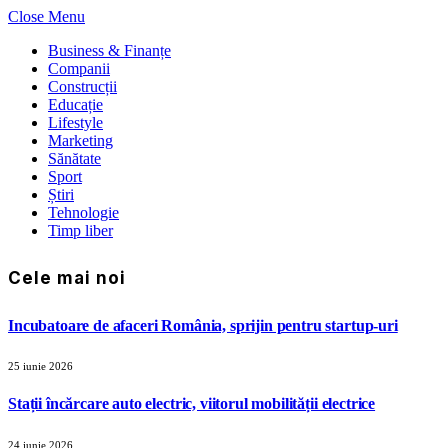
Close Menu
Business & Finanțe
Companii
Construcții
Educație
Lifestyle
Marketing
Sănătate
Sport
Știri
Tehnologie
Timp liber
Cele mai noi
Incubatoare de afaceri România, sprijin pentru startup-uri
25 iunie 2026
Stații încărcare auto electric, viitorul mobilității electrice
24 iunie 2026