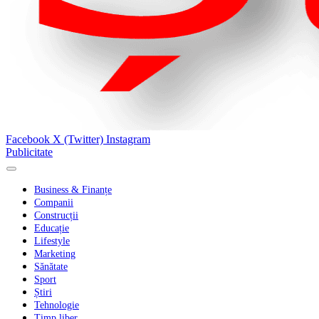
Facebook
X (Twitter)
Instagram
Publicitate
Business & Finanțe
Companii
Construcții
Educație
Lifestyle
Marketing
Sănătate
Sport
Știri
Tehnologie
Timp liber