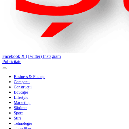
Facebook
X (Twitter)
Instagram
Publicitate
Business & Finanțe
Companii
Construcții
Educație
Lifestyle
Marketing
Sănătate
Sport
Știri
Tehnologie
Timp liber