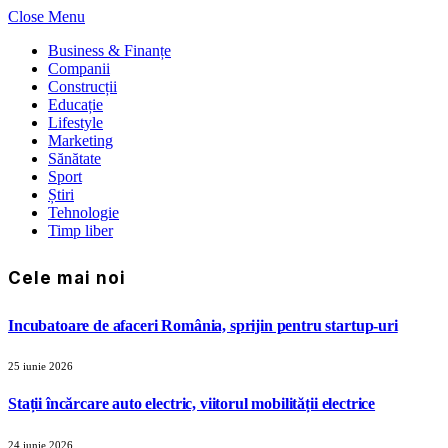
Close Menu
Business & Finanțe
Companii
Construcții
Educație
Lifestyle
Marketing
Sănătate
Sport
Știri
Tehnologie
Timp liber
Cele mai noi
Incubatoare de afaceri România, sprijin pentru startup-uri
25 iunie 2026
Stații încărcare auto electric, viitorul mobilității electrice
24 iunie 2026