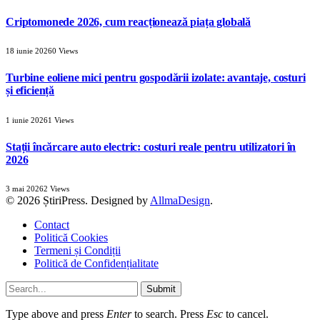
Criptomonede 2026, cum reacționează piața globală
18 iunie 2026
0
Views
Turbine eoliene mici pentru gospodării izolate: avantaje, costuri
și eficiență
1 iunie 2026
1
Views
Stații încărcare auto electric: costuri reale pentru utilizatori în
2026
3 mai 2026
2
Views
© 2026 ȘtiriPress. Designed by
AllmaDesign
.
Contact
Politică Cookies
Termeni și Condiții
Politică de Confidențialitate
Submit
Type above and press
Enter
to search. Press
Esc
to cancel.