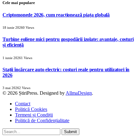
Cele mai populare
Criptomonede 2026, cum reacționează piața globală
18 iunie 2026
0
Views
Turbine eoliene mici pentru gospodării izolate: avantaje, costuri
și eficiență
1 iunie 2026
1
Views
Stații încărcare auto electric: costuri reale pentru utilizatori în
2026
3 mai 2026
2
Views
© 2026 ȘtiriPress. Designed by
AllmaDesign
.
Contact
Politică Cookies
Termeni și Condiții
Politică de Confidențialitate
Submit