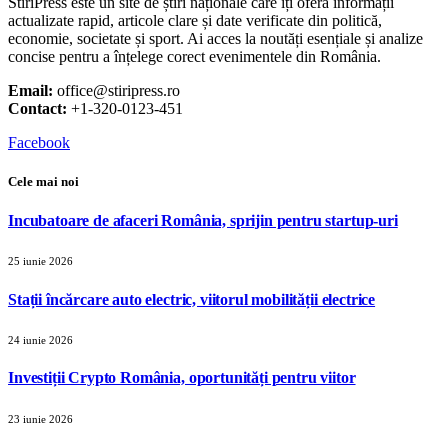
StiriPress este un site de știri naționale care îți oferă informații
actualizate rapid, articole clare și date verificate din politică,
economie, societate și sport. Ai acces la noutăți esențiale și analize
concise pentru a înțelege corect evenimentele din România.
Email:
office@stiripress.ro
Contact:
+1-320-0123-451
Facebook
Cele mai noi
Incubatoare de afaceri România, sprijin pentru startup-uri
25 iunie 2026
Stații încărcare auto electric, viitorul mobilității electrice
24 iunie 2026
Investiții Crypto România, oportunități pentru viitor
23 iunie 2026