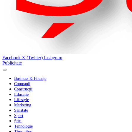
Facebook
X (Twitter)
Instagram
Publicitate
Business & Finanțe
Companii
Construcții
Educație
Lifestyle
Marketing
Sănătate
Sport
Știri
Tehnologie
Timp liber