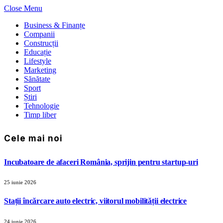
Close Menu
Business & Finanțe
Companii
Construcții
Educație
Lifestyle
Marketing
Sănătate
Sport
Știri
Tehnologie
Timp liber
Cele mai noi
Incubatoare de afaceri România, sprijin pentru startup-uri
25 iunie 2026
Stații încărcare auto electric, viitorul mobilității electrice
24 iunie 2026