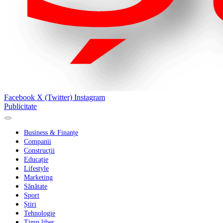
Facebook
X (Twitter)
Instagram
Publicitate
Business & Finanțe
Companii
Construcții
Educație
Lifestyle
Marketing
Sănătate
Sport
Știri
Tehnologie
Timp liber