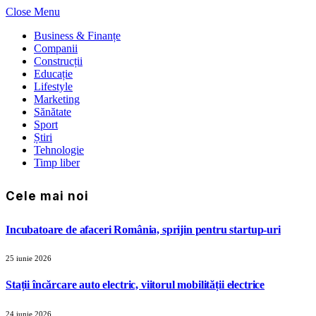
Close Menu
Business & Finanțe
Companii
Construcții
Educație
Lifestyle
Marketing
Sănătate
Sport
Știri
Tehnologie
Timp liber
Cele mai noi
Incubatoare de afaceri România, sprijin pentru startup-uri
25 iunie 2026
Stații încărcare auto electric, viitorul mobilității electrice
24 iunie 2026