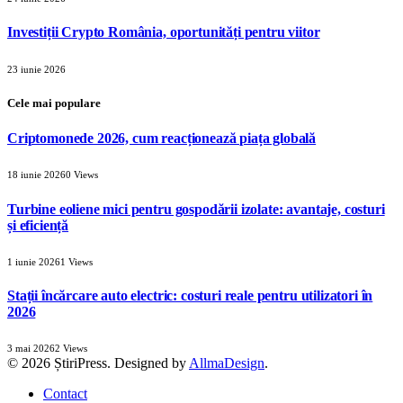
Investiții Crypto România, oportunități pentru viitor
23 iunie 2026
Cele mai populare
Criptomonede 2026, cum reacționează piața globală
18 iunie 2026
0
Views
Turbine eoliene mici pentru gospodării izolate: avantaje, costuri
și eficiență
1 iunie 2026
1
Views
Stații încărcare auto electric: costuri reale pentru utilizatori în
2026
3 mai 2026
2
Views
© 2026 ȘtiriPress. Designed by
AllmaDesign
.
Contact