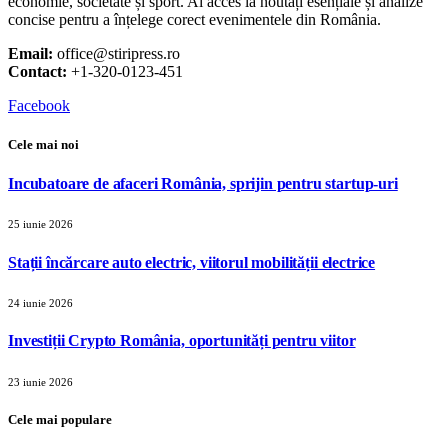
economie, societate și sport. Ai acces la noutăți esențiale și analize
concise pentru a înțelege corect evenimentele din România.
Email:
office@stiripress.ro
Contact:
+1-320-0123-451
Facebook
Cele mai noi
Incubatoare de afaceri România, sprijin pentru startup-uri
25 iunie 2026
Stații încărcare auto electric, viitorul mobilității electrice
24 iunie 2026
Investiții Crypto România, oportunități pentru viitor
23 iunie 2026
Cele mai populare