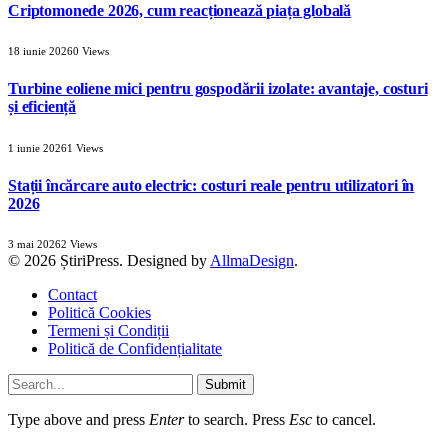
Criptomonede 2026, cum reacționează piața globală
18 iunie 2026
0
Views
Turbine eoliene mici pentru gospodării izolate: avantaje, costuri
și eficiență
1 iunie 2026
1
Views
Stații încărcare auto electric: costuri reale pentru utilizatori în
2026
3 mai 2026
2
Views
© 2026 ȘtiriPress. Designed by
AllmaDesign
.
Contact
Politică Cookies
Termeni și Condiții
Politică de Confidențialitate
Submit
Type above and press
Enter
to search. Press
Esc
to cancel.