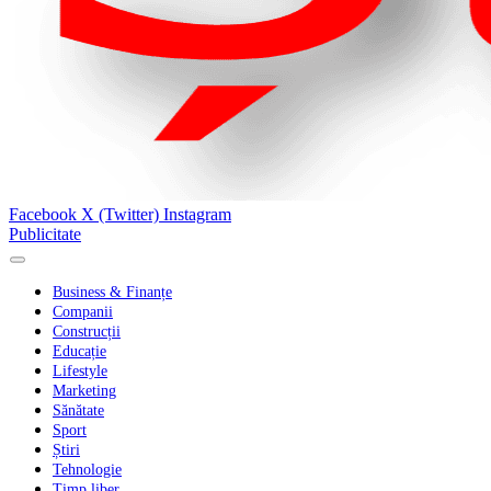
Facebook
X (Twitter)
Instagram
Publicitate
Business & Finanțe
Companii
Construcții
Educație
Lifestyle
Marketing
Sănătate
Sport
Știri
Tehnologie
Timp liber