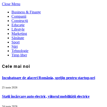
Close Menu
Business & Finanțe
Companii
Construcții
Educație
Lifestyle
Marketing
Sănătate
Sport
Știri
Tehnologie
Timp liber
Cele mai noi
Incubatoare de afaceri România, sprijin pentru startup-uri
25 iunie 2026
Stații încărcare auto electric, viitorul mobilității electrice
24 iunie 2026