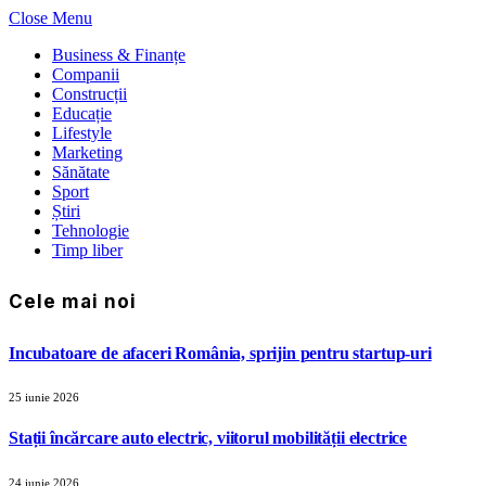
Close Menu
Business & Finanțe
Companii
Construcții
Educație
Lifestyle
Marketing
Sănătate
Sport
Știri
Tehnologie
Timp liber
Cele mai noi
Incubatoare de afaceri România, sprijin pentru startup-uri
25 iunie 2026
Stații încărcare auto electric, viitorul mobilității electrice
24 iunie 2026