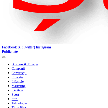
Facebook
X (Twitter)
Instagram
Publicitate
Business & Finanțe
Companii
Construcții
Educație
Lifestyle
Marketing
Sănătate
Sport
Știri
Tehnologie
Timp liber