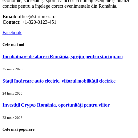
economie, societate și sport. Ai acces la noutăți esențiale și analize
concise pentru a înțelege corect evenimentele din România.
Email:
office@stiripress.ro
Contact:
+1-320-0123-451
Facebook
Cele mai noi
Incubatoare de afaceri România, sprijin pentru startup-uri
25 iunie 2026
Stații încărcare auto electric, viitorul mobilității electrice
24 iunie 2026
Investiții Crypto România, oportunități pentru viitor
23 iunie 2026
Cele mai populare