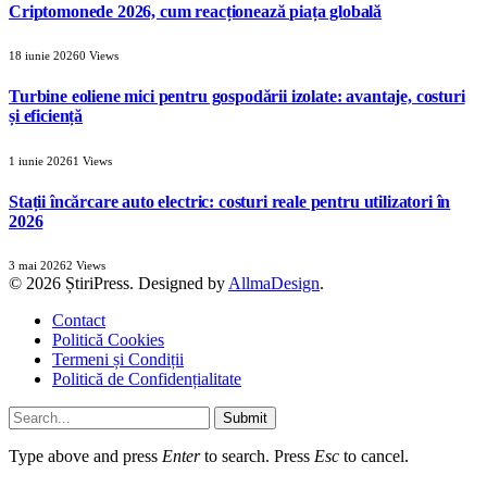
Criptomonede 2026, cum reacționează piața globală
18 iunie 2026
0
Views
Turbine eoliene mici pentru gospodării izolate: avantaje, costuri
și eficiență
1 iunie 2026
1
Views
Stații încărcare auto electric: costuri reale pentru utilizatori în
2026
3 mai 2026
2
Views
© 2026 ȘtiriPress. Designed by
AllmaDesign
.
Contact
Politică Cookies
Termeni și Condiții
Politică de Confidențialitate
Submit
Type above and press
Enter
to search. Press
Esc
to cancel.