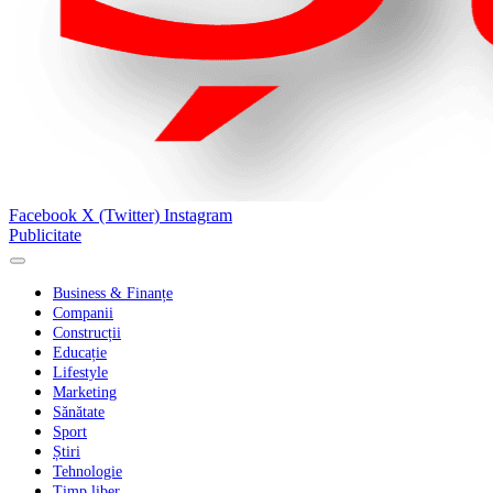
Facebook
X (Twitter)
Instagram
Publicitate
Business & Finanțe
Companii
Construcții
Educație
Lifestyle
Marketing
Sănătate
Sport
Știri
Tehnologie
Timp liber