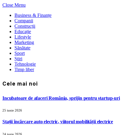
Close Menu
Business & Finanțe
Companii
Construcții
Educație
Lifestyle
Marketing
Sănătate
Sport
Știri
Tehnologie
Timp liber
Cele mai noi
Incubatoare de afaceri România, sprijin pentru startup-uri
25 iunie 2026
Stații încărcare auto electric, viitorul mobilității electrice
24 iunie 2026