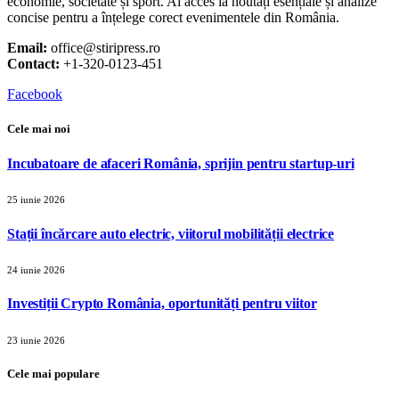
economie, societate și sport. Ai acces la noutăți esențiale și analize
concise pentru a înțelege corect evenimentele din România.
Email:
office@stiripress.ro
Contact:
+1-320-0123-451
Facebook
Cele mai noi
Incubatoare de afaceri România, sprijin pentru startup-uri
25 iunie 2026
Stații încărcare auto electric, viitorul mobilității electrice
24 iunie 2026
Investiții Crypto România, oportunități pentru viitor
23 iunie 2026
Cele mai populare