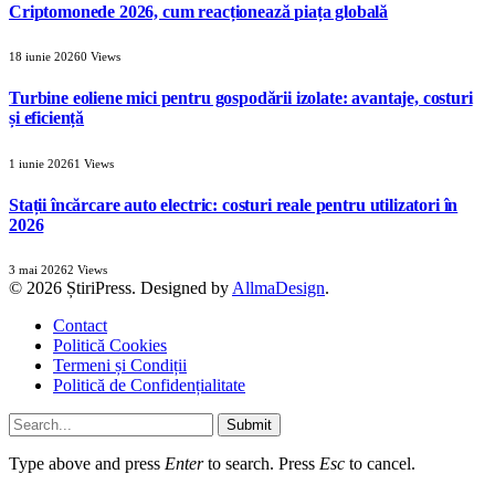
Criptomonede 2026, cum reacționează piața globală
18 iunie 2026
0
Views
Turbine eoliene mici pentru gospodării izolate: avantaje, costuri
și eficiență
1 iunie 2026
1
Views
Stații încărcare auto electric: costuri reale pentru utilizatori în
2026
3 mai 2026
2
Views
© 2026 ȘtiriPress. Designed by
AllmaDesign
.
Contact
Politică Cookies
Termeni și Condiții
Politică de Confidențialitate
Submit
Type above and press
Enter
to search. Press
Esc
to cancel.