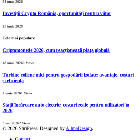
24 iunie 2026
Investiții Crypto România, oportunități pentru viitor
23 iunie 2026
Cele mai populare
Criptomonede 2026, cum reacționează piața globală
18 iunie 2026
0
Views
Turbine eoliene mici pentru gospodării izolate: avantaje, costuri
și eficiență
1 iunie 2026
1
Views
Stații încărcare auto electric: costuri reale pentru utilizatori în
2026
3 mai 2026
2
Views
© 2026 ȘtiriPress. Designed by
AllmaDesign
.
Contact