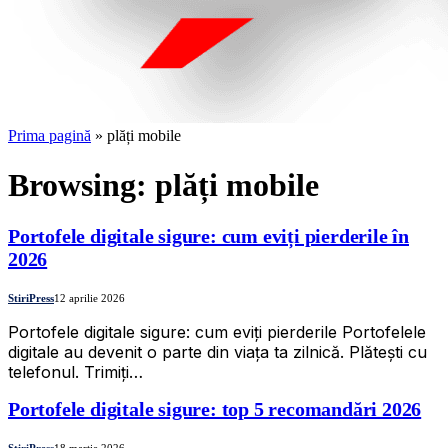
Prima pagină
»
plăți mobile
Browsing:
plăți mobile
Portofele digitale sigure: cum eviți pierderile în
2026
StiriPress
12 aprilie 2026
Portofele digitale sigure: cum eviți pierderile Portofelele
digitale au devenit o parte din viața ta zilnică. Plătești cu
telefonul. Trimiți…
Portofele digitale sigure: top 5 recomandări 2026
StiriPress
18 martie 2026