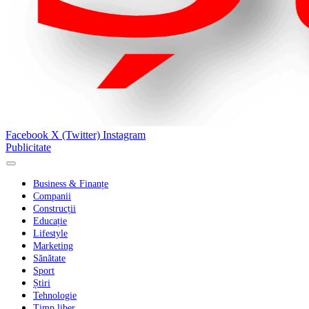
Facebook
X (Twitter)
Instagram
Publicitate
Business & Finanțe
Companii
Construcții
Educație
Lifestyle
Marketing
Sănătate
Sport
Știri
Tehnologie
Timp liber