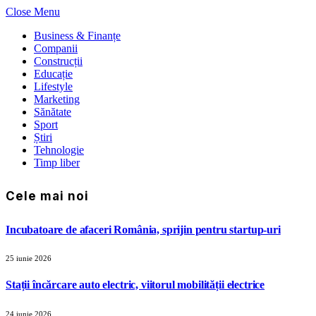
Close Menu
Business & Finanțe
Companii
Construcții
Educație
Lifestyle
Marketing
Sănătate
Sport
Știri
Tehnologie
Timp liber
Cele mai noi
Incubatoare de afaceri România, sprijin pentru startup-uri
25 iunie 2026
Stații încărcare auto electric, viitorul mobilității electrice
24 iunie 2026