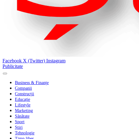
Facebook
X (Twitter)
Instagram
Publicitate
Business & Finanțe
Companii
Construcții
Educație
Lifestyle
Marketing
Sănătate
Sport
Știri
Tehnologie
Timp liber