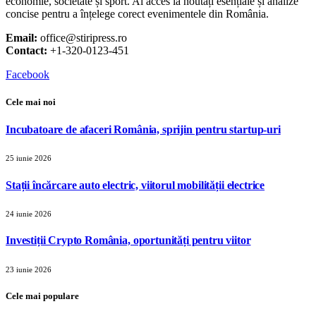
economie, societate și sport. Ai acces la noutăți esențiale și analize
concise pentru a înțelege corect evenimentele din România.
Email:
office@stiripress.ro
Contact:
+1-320-0123-451
Facebook
Cele mai noi
Incubatoare de afaceri România, sprijin pentru startup-uri
25 iunie 2026
Stații încărcare auto electric, viitorul mobilității electrice
24 iunie 2026
Investiții Crypto România, oportunități pentru viitor
23 iunie 2026
Cele mai populare