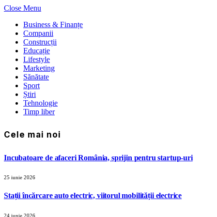
Close Menu
Business & Finanțe
Companii
Construcții
Educație
Lifestyle
Marketing
Sănătate
Sport
Știri
Tehnologie
Timp liber
Cele mai noi
Incubatoare de afaceri România, sprijin pentru startup-uri
25 iunie 2026
Stații încărcare auto electric, viitorul mobilității electrice
24 iunie 2026