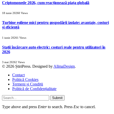
Criptomonede 2026, cum reacționează piața globală
18 iunie 2026
0
Views
Turbine eoliene mici pentru gospodării izolate: avantaje, costuri
și eficiență
1 iunie 2026
1
Views
Stații încărcare auto electric: costuri reale pentru utilizatori în
2026
3 mai 2026
2
Views
© 2026 ȘtiriPress. Designed by
AllmaDesign
.
Contact
Politică Cookies
Termeni și Condiții
Politică de Confidențialitate
Submit
Type above and press
Enter
to search. Press
Esc
to cancel.