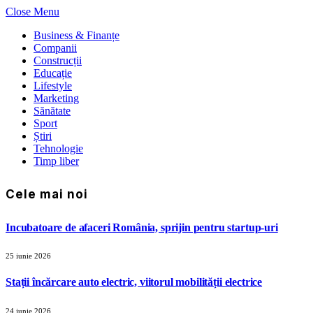
Close Menu
Business & Finanțe
Companii
Construcții
Educație
Lifestyle
Marketing
Sănătate
Sport
Știri
Tehnologie
Timp liber
Cele mai noi
Incubatoare de afaceri România, sprijin pentru startup-uri
25 iunie 2026
Stații încărcare auto electric, viitorul mobilității electrice
24 iunie 2026