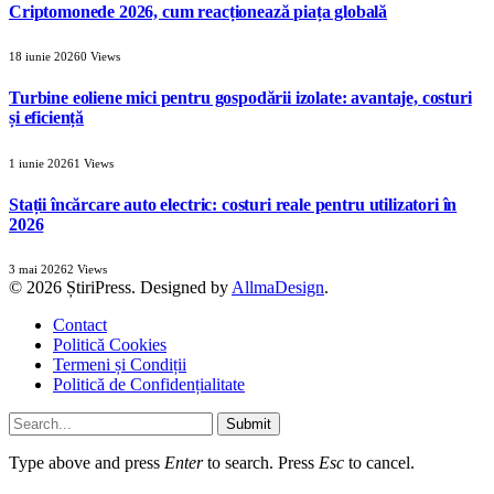
Criptomonede 2026, cum reacționează piața globală
18 iunie 2026
0
Views
Turbine eoliene mici pentru gospodării izolate: avantaje, costuri
și eficiență
1 iunie 2026
1
Views
Stații încărcare auto electric: costuri reale pentru utilizatori în
2026
3 mai 2026
2
Views
© 2026 ȘtiriPress. Designed by
AllmaDesign
.
Contact
Politică Cookies
Termeni și Condiții
Politică de Confidențialitate
Submit
Type above and press
Enter
to search. Press
Esc
to cancel.