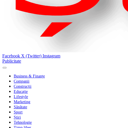
Facebook
X (Twitter)
Instagram
Publicitate
Business & Finanțe
Companii
Construcții
Educație
Lifestyle
Marketing
Sănătate
Sport
Știri
Tehnologie
Timp liber