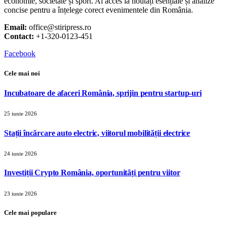
economie, societate și sport. Ai acces la noutăți esențiale și analize
concise pentru a înțelege corect evenimentele din România.
Email:
office@stiripress.ro
Contact:
+1-320-0123-451
Facebook
Cele mai noi
Incubatoare de afaceri România, sprijin pentru startup-uri
25 iunie 2026
Stații încărcare auto electric, viitorul mobilității electrice
24 iunie 2026
Investiții Crypto România, oportunități pentru viitor
23 iunie 2026
Cele mai populare