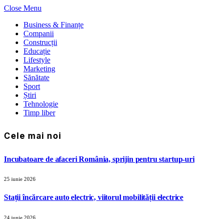
Close Menu
Business & Finanțe
Companii
Construcții
Educație
Lifestyle
Marketing
Sănătate
Sport
Știri
Tehnologie
Timp liber
Cele mai noi
Incubatoare de afaceri România, sprijin pentru startup-uri
25 iunie 2026
Stații încărcare auto electric, viitorul mobilității electrice
24 iunie 2026