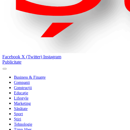
Facebook
X (Twitter)
Instagram
Publicitate
Business & Finanțe
Companii
Construcții
Educație
Lifestyle
Marketing
Sănătate
Sport
Știri
Tehnologie
Timp liber