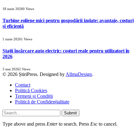
18 iunie 2026
0
Views
Turbine eoliene mici pentru gospodării izolate: avantaje, costuri
și eficiență
1 iunie 2026
1
Views
Stații încărcare auto electric: costuri reale pentru utilizatori în
2026
3 mai 2026
2
Views
© 2026 ȘtiriPress. Designed by
AllmaDesign
.
Contact
Politică Cookies
Termeni și Condiții
Politică de Confidențialitate
Submit
Type above and press
Enter
to search. Press
Esc
to cancel.