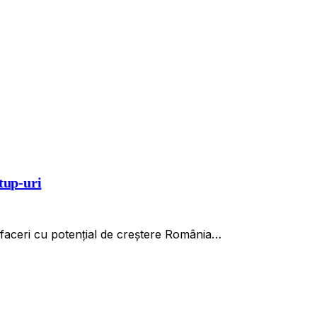
tup-uri
 afaceri cu potențial de creștere România…