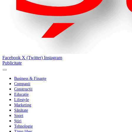
Facebook
X (Twitter)
Instagram
Publicitate
Business & Finanțe
Companii
Construcții
Educație
Lifestyle
Marketing
Sănătate
Sport
Știri
Tehnologie
Timp liber