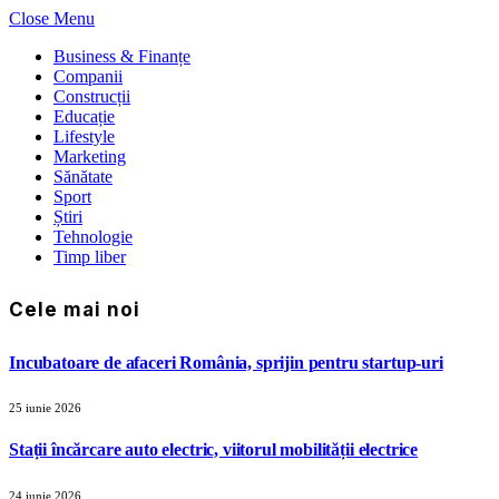
Close Menu
Business & Finanțe
Companii
Construcții
Educație
Lifestyle
Marketing
Sănătate
Sport
Știri
Tehnologie
Timp liber
Cele mai noi
Incubatoare de afaceri România, sprijin pentru startup-uri
25 iunie 2026
Stații încărcare auto electric, viitorul mobilității electrice
24 iunie 2026