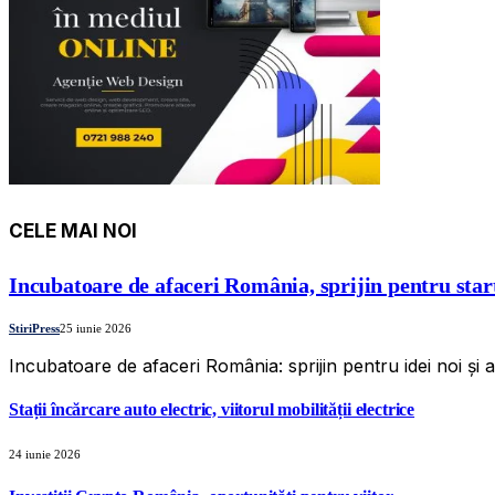
CELE MAI NOI
Incubatoare de afaceri România, sprijin pentru star
StiriPress
25 iunie 2026
Incubatoare de afaceri România: sprijin pentru idei noi și
Stații încărcare auto electric, viitorul mobilității electrice
24 iunie 2026