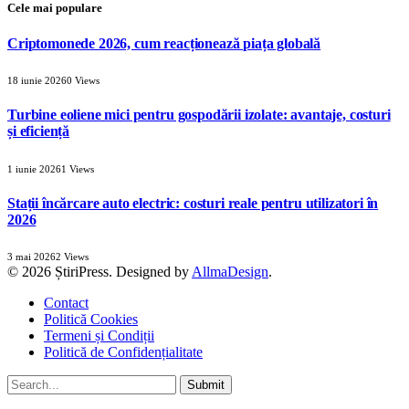
Cele mai populare
Criptomonede 2026, cum reacționează piața globală
18 iunie 2026
0
Views
Turbine eoliene mici pentru gospodării izolate: avantaje, costuri
și eficiență
1 iunie 2026
1
Views
Stații încărcare auto electric: costuri reale pentru utilizatori în
2026
3 mai 2026
2
Views
© 2026 ȘtiriPress. Designed by
AllmaDesign
.
Contact
Politică Cookies
Termeni și Condiții
Politică de Confidențialitate
Submit