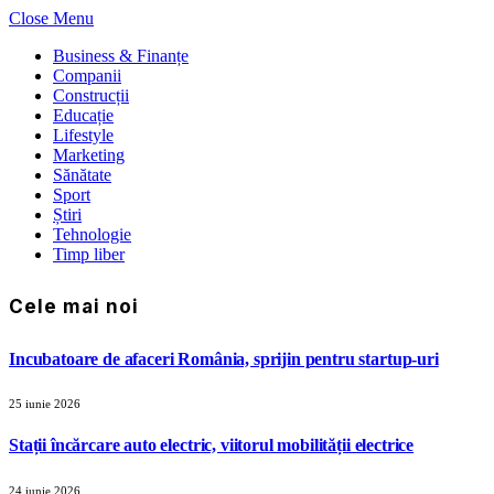
Close Menu
Business & Finanțe
Companii
Construcții
Educație
Lifestyle
Marketing
Sănătate
Sport
Știri
Tehnologie
Timp liber
Cele mai noi
Incubatoare de afaceri România, sprijin pentru startup-uri
25 iunie 2026
Stații încărcare auto electric, viitorul mobilității electrice
24 iunie 2026