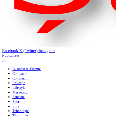
Facebook
X (Twitter)
Instagram
Publicitate
Business & Finanțe
Companii
Construcții
Educație
Lifestyle
Marketing
Sănătate
Sport
Știri
Tehnologie
Timp liber