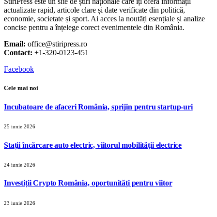
StiriPress este un site de știri naționale care îți oferă informații
actualizate rapid, articole clare și date verificate din politică,
economie, societate și sport. Ai acces la noutăți esențiale și analize
concise pentru a înțelege corect evenimentele din România.
Email:
office@stiripress.ro
Contact:
+1-320-0123-451
Facebook
Cele mai noi
Incubatoare de afaceri România, sprijin pentru startup-uri
25 iunie 2026
Stații încărcare auto electric, viitorul mobilității electrice
24 iunie 2026
Investiții Crypto România, oportunități pentru viitor
23 iunie 2026