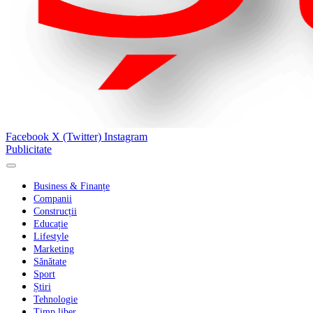
Facebook
X (Twitter)
Instagram
Publicitate
Business & Finanțe
Companii
Construcții
Educație
Lifestyle
Marketing
Sănătate
Sport
Știri
Tehnologie
Timp liber