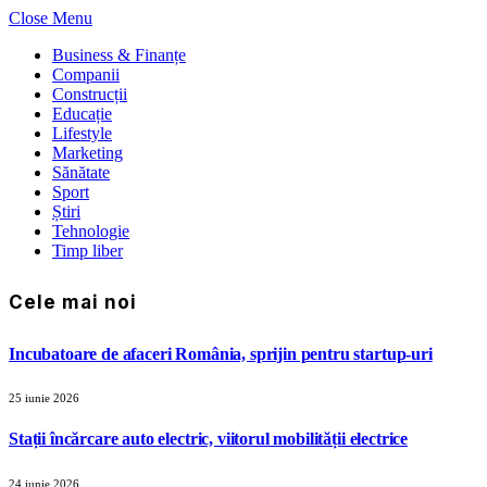
Close Menu
Business & Finanțe
Companii
Construcții
Educație
Lifestyle
Marketing
Sănătate
Sport
Știri
Tehnologie
Timp liber
Cele mai noi
Incubatoare de afaceri România, sprijin pentru startup-uri
25 iunie 2026
Stații încărcare auto electric, viitorul mobilității electrice
24 iunie 2026