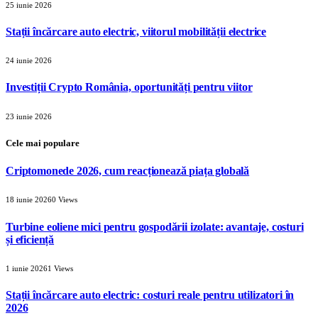
25 iunie 2026
Stații încărcare auto electric, viitorul mobilității electrice
24 iunie 2026
Investiții Crypto România, oportunități pentru viitor
23 iunie 2026
Cele mai populare
Criptomonede 2026, cum reacționează piața globală
18 iunie 2026
0
Views
Turbine eoliene mici pentru gospodării izolate: avantaje, costuri
și eficiență
1 iunie 2026
1
Views
Stații încărcare auto electric: costuri reale pentru utilizatori în
2026