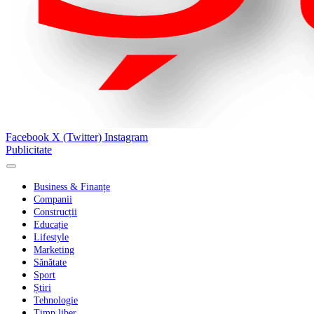
Facebook
X (Twitter)
Instagram
Publicitate
Business & Finanțe
Companii
Construcții
Educație
Lifestyle
Marketing
Sănătate
Sport
Știri
Tehnologie
Timp liber