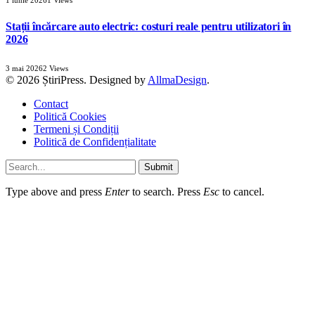
1 iunie 2026
1
Views
Stații încărcare auto electric: costuri reale pentru utilizatori în
2026
3 mai 2026
2
Views
© 2026 ȘtiriPress. Designed by
AllmaDesign
.
Contact
Politică Cookies
Termeni și Condiții
Politică de Confidențialitate
Submit
Type above and press
Enter
to search. Press
Esc
to cancel.