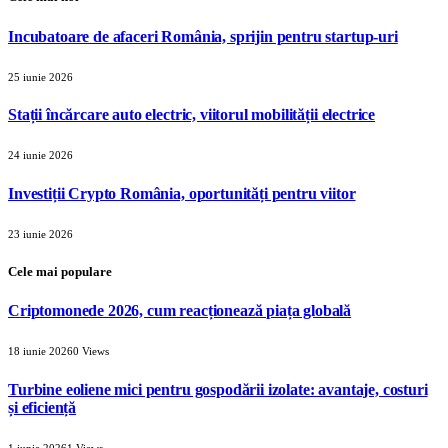
Incubatoare de afaceri România, sprijin pentru startup-uri
25 iunie 2026
Stații încărcare auto electric, viitorul mobilității electrice
24 iunie 2026
Investiții Crypto România, oportunități pentru viitor
23 iunie 2026
Cele mai populare
Criptomonede 2026, cum reacționează piața globală
18 iunie 2026
0
Views
Turbine eoliene mici pentru gospodării izolate: avantaje, costuri
și eficiență