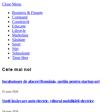
Close Menu
Business & Finanțe
Companii
Construcții
Educație
Lifestyle
Marketing
Sănătate
Sport
Știri
Tehnologie
Timp liber
Cele mai noi
Incubatoare de afaceri România, sprijin pentru startup-uri
25 iunie 2026
Stații încărcare auto electric, viitorul mobilității electrice
24 iunie 2026