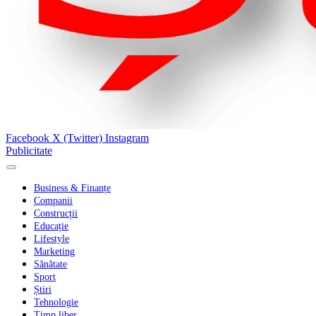
Facebook
X (Twitter)
Instagram
Publicitate
Business & Finanțe
Companii
Construcții
Educație
Lifestyle
Marketing
Sănătate
Sport
Știri
Tehnologie
Timp liber