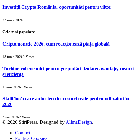
Investiții Crypto România, oportunități pentru viitor
23 iunie 2026
Cele mai populare
Criptomonede 2026, cum reacționează piața globală
18 iunie 2026
0
Views
Turbine eoliene mici pentru gospodării izolate: avantaje, costuri
și eficiență
1 iunie 2026
1
Views
Stații încărcare auto electric: costuri reale pentru utilizatori în
2026
3 mai 2026
2
Views
© 2026 ȘtiriPress. Designed by
AllmaDesign
.
Contact
Politică Cookies