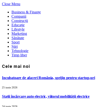
Close Menu
Business & Finanțe
Companii
Construcții
Educație
Lifestyle
Marketing
Sănătate
Sport
Știri
Tehnologie
Timp liber
Cele mai noi
Incubatoare de afaceri România, sprijin pentru startup-uri
25 iunie 2026
Stații încărcare auto electric, viitorul mobilității electrice
24 iunie 2026