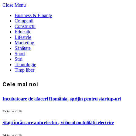
Close Menu
Business & Finanțe
Companii
Construcții
Educație
Lifestyle
Marketing
Sănătate
Sport
Știri
Tehnologie
Timp liber
Cele mai noi
Incubatoare de afaceri România, sprijin pentru startup-uri
25 iunie 2026
Stații încărcare auto electric, viitorul mobilității electrice
24 iunie 2026