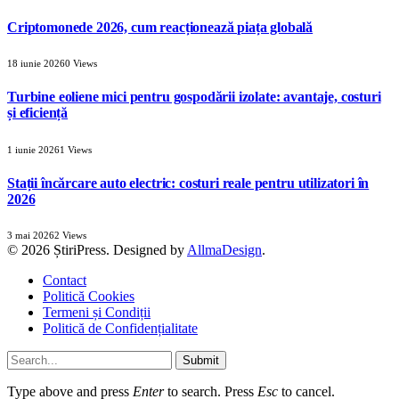
Criptomonede 2026, cum reacționează piața globală
18 iunie 2026
0
Views
Turbine eoliene mici pentru gospodării izolate: avantaje, costuri
și eficiență
1 iunie 2026
1
Views
Stații încărcare auto electric: costuri reale pentru utilizatori în
2026
3 mai 2026
2
Views
© 2026 ȘtiriPress. Designed by
AllmaDesign
.
Contact
Politică Cookies
Termeni și Condiții
Politică de Confidențialitate
Submit
Type above and press
Enter
to search. Press
Esc
to cancel.