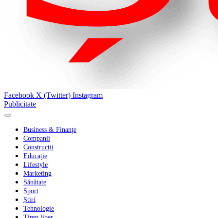
Facebook
X (Twitter)
Instagram
Publicitate
Business & Finanțe
Companii
Construcții
Educație
Lifestyle
Marketing
Sănătate
Sport
Știri
Tehnologie
Timp liber