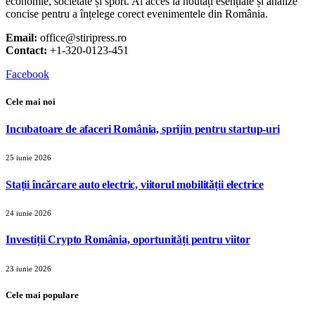
economie, societate și sport. Ai acces la noutăți esențiale și analize
concise pentru a înțelege corect evenimentele din România.
Email:
office@stiripress.ro
Contact:
+1-320-0123-451
Facebook
Cele mai noi
Incubatoare de afaceri România, sprijin pentru startup-uri
25 iunie 2026
Stații încărcare auto electric, viitorul mobilității electrice
24 iunie 2026
Investiții Crypto România, oportunități pentru viitor
23 iunie 2026
Cele mai populare