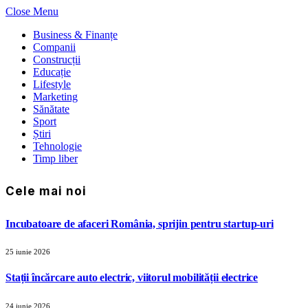
Close Menu
Business & Finanțe
Companii
Construcții
Educație
Lifestyle
Marketing
Sănătate
Sport
Știri
Tehnologie
Timp liber
Cele mai noi
Incubatoare de afaceri România, sprijin pentru startup-uri
25 iunie 2026
Stații încărcare auto electric, viitorul mobilității electrice
24 iunie 2026