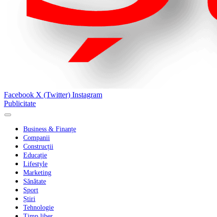
Facebook
X (Twitter)
Instagram
Publicitate
Business & Finanțe
Companii
Construcții
Educație
Lifestyle
Marketing
Sănătate
Sport
Știri
Tehnologie
Timp liber