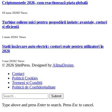
Criptomonede 2026, cum reacționează piața globală
18 iunie 2026
0
Views
Turbine eoliene mici pentru gospodării izolate: avantaje, costuri
și eficiență
1 iunie 2026
1
Views
Stații încărcare auto electric: costuri reale pentru utilizatori în
2026
3 mai 2026
2
Views
© 2026 ȘtiriPress. Designed by
AllmaDesign
.
Contact
Politică Cookies
Termeni și Condiții
Politică de Confidențialitate
Submit
Type above and press
Enter
to search. Press
Esc
to cancel.