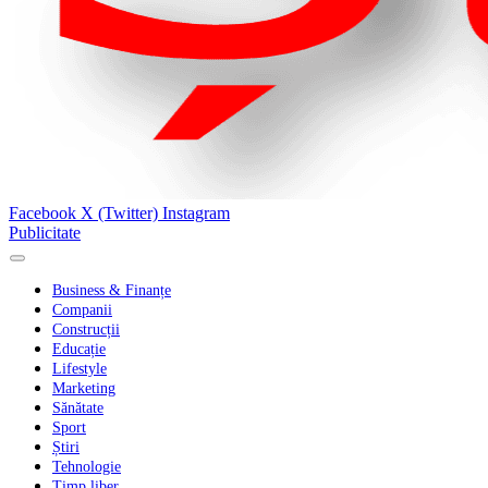
Facebook
X (Twitter)
Instagram
Publicitate
Business & Finanțe
Companii
Construcții
Educație
Lifestyle
Marketing
Sănătate
Sport
Știri
Tehnologie
Timp liber