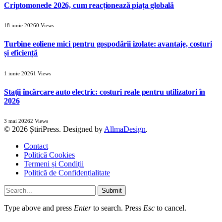
Criptomonede 2026, cum reacționează piața globală
18 iunie 2026
0
Views
Turbine eoliene mici pentru gospodării izolate: avantaje, costuri
și eficiență
1 iunie 2026
1
Views
Stații încărcare auto electric: costuri reale pentru utilizatori în
2026
3 mai 2026
2
Views
© 2026 ȘtiriPress. Designed by
AllmaDesign
.
Contact
Politică Cookies
Termeni și Condiții
Politică de Confidențialitate
Submit
Type above and press
Enter
to search. Press
Esc
to cancel.