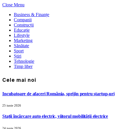
Close Menu
Business & Finanțe
Companii
Construcții
Educație
Lifestyle
Marketing
Sănătate
Sport
Știri
Tehnologie
Timp liber
Cele mai noi
Incubatoare de afaceri România, sprijin pentru startup-uri
25 iunie 2026
Stații încărcare auto electric, viitorul mobilității electrice
24 iunie 2026