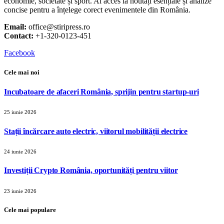
economie, societate și sport. Ai acces la noutăți esențiale și analize
concise pentru a înțelege corect evenimentele din România.
Email:
office@stiripress.ro
Contact:
+1-320-0123-451
Facebook
Cele mai noi
Incubatoare de afaceri România, sprijin pentru startup-uri
25 iunie 2026
Stații încărcare auto electric, viitorul mobilității electrice
24 iunie 2026
Investiții Crypto România, oportunități pentru viitor
23 iunie 2026
Cele mai populare