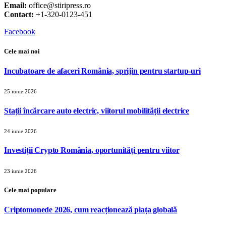
Email:
office@stiripress.ro
Contact:
+1-320-0123-451
Facebook
Cele mai noi
Incubatoare de afaceri România, sprijin pentru startup-uri
25 iunie 2026
Stații încărcare auto electric, viitorul mobilității electrice
24 iunie 2026
Investiții Crypto România, oportunități pentru viitor
23 iunie 2026
Cele mai populare
Criptomonede 2026, cum reacționează piața globală