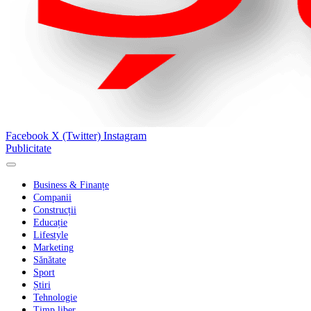
Facebook
X (Twitter)
Instagram
Publicitate
Business & Finanțe
Companii
Construcții
Educație
Lifestyle
Marketing
Sănătate
Sport
Știri
Tehnologie
Timp liber