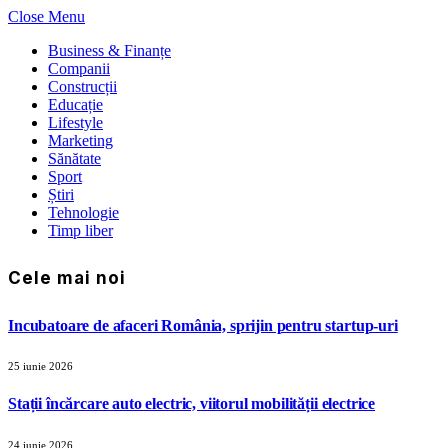
Close Menu
Business & Finanțe
Companii
Construcții
Educație
Lifestyle
Marketing
Sănătate
Sport
Știri
Tehnologie
Timp liber
Cele mai noi
Incubatoare de afaceri România, sprijin pentru startup-uri
25 iunie 2026
Stații încărcare auto electric, viitorul mobilității electrice
24 iunie 2026