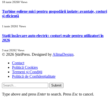
18 iunie 2026
0
Views
Turbine eoliene mici pentru gospodării izolate: avantaje, costuri
și eficiență
1 iunie 2026
1
Views
Stații încărcare auto electric: costuri reale pentru utilizatori în
2026
3 mai 2026
2
Views
© 2026 ȘtiriPress. Designed by
AllmaDesign
.
Contact
Politică Cookies
Termeni și Condiții
Politică de Confidențialitate
Submit
Type above and press
Enter
to search. Press
Esc
to cancel.