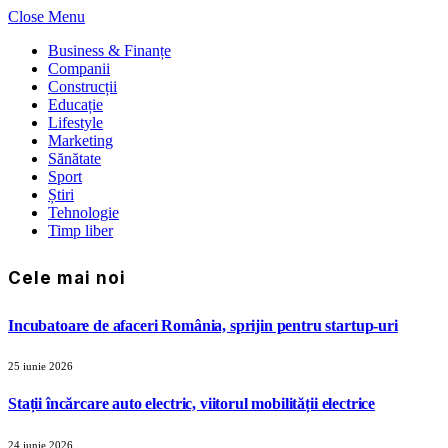
Close Menu
Business & Finanțe
Companii
Construcții
Educație
Lifestyle
Marketing
Sănătate
Sport
Știri
Tehnologie
Timp liber
Cele mai noi
Incubatoare de afaceri România, sprijin pentru startup-uri
25 iunie 2026
Stații încărcare auto electric, viitorul mobilității electrice
24 iunie 2026