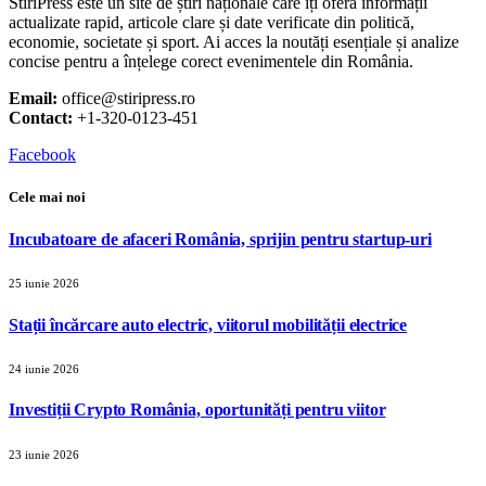
StiriPress este un site de știri naționale care îți oferă informații
actualizate rapid, articole clare și date verificate din politică,
economie, societate și sport. Ai acces la noutăți esențiale și analize
concise pentru a înțelege corect evenimentele din România.
Email:
office@stiripress.ro
Contact:
+1-320-0123-451
Facebook
Cele mai noi
Incubatoare de afaceri România, sprijin pentru startup-uri
25 iunie 2026
Stații încărcare auto electric, viitorul mobilității electrice
24 iunie 2026
Investiții Crypto România, oportunități pentru viitor
23 iunie 2026