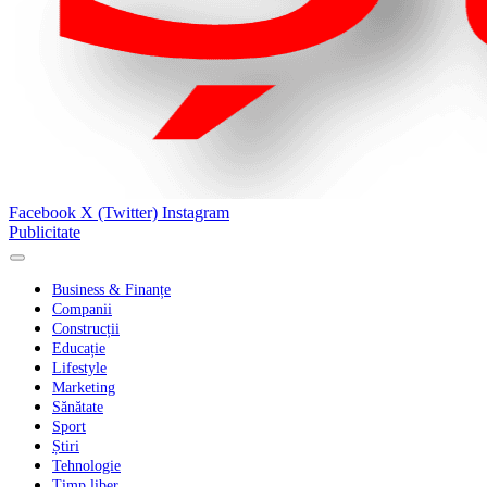
Facebook
X (Twitter)
Instagram
Publicitate
Business & Finanțe
Companii
Construcții
Educație
Lifestyle
Marketing
Sănătate
Sport
Știri
Tehnologie
Timp liber