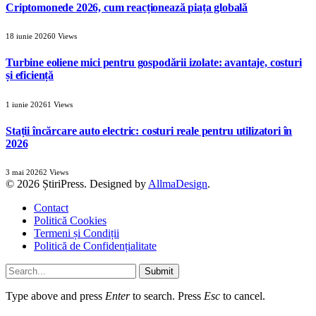
Criptomonede 2026, cum reacționează piața globală
18 iunie 2026
0
Views
Turbine eoliene mici pentru gospodării izolate: avantaje, costuri
și eficiență
1 iunie 2026
1
Views
Stații încărcare auto electric: costuri reale pentru utilizatori în
2026
3 mai 2026
2
Views
© 2026 ȘtiriPress. Designed by
AllmaDesign
.
Contact
Politică Cookies
Termeni și Condiții
Politică de Confidențialitate
Submit
Type above and press
Enter
to search. Press
Esc
to cancel.