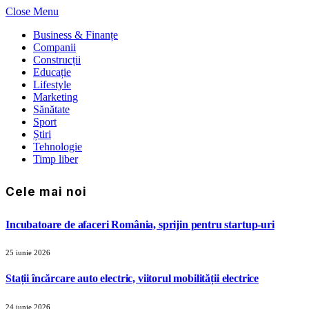
Close Menu
Business & Finanțe
Companii
Construcții
Educație
Lifestyle
Marketing
Sănătate
Sport
Știri
Tehnologie
Timp liber
Cele mai noi
Incubatoare de afaceri România, sprijin pentru startup-uri
25 iunie 2026
Stații încărcare auto electric, viitorul mobilității electrice
24 iunie 2026