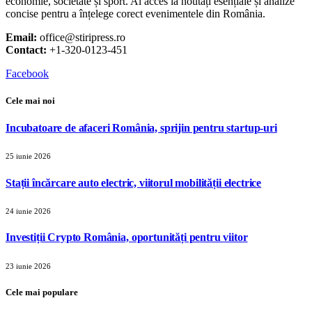
economie, societate și sport. Ai acces la noutăți esențiale și analize
concise pentru a înțelege corect evenimentele din România.
Email:
office@stiripress.ro
Contact:
+1-320-0123-451
Facebook
Cele mai noi
Incubatoare de afaceri România, sprijin pentru startup-uri
25 iunie 2026
Stații încărcare auto electric, viitorul mobilității electrice
24 iunie 2026
Investiții Crypto România, oportunități pentru viitor
23 iunie 2026
Cele mai populare