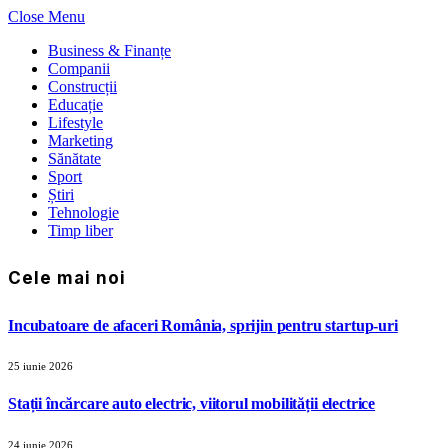
Close Menu
Business & Finanțe
Companii
Construcții
Educație
Lifestyle
Marketing
Sănătate
Sport
Știri
Tehnologie
Timp liber
Cele mai noi
Incubatoare de afaceri România, sprijin pentru startup-uri
25 iunie 2026
Stații încărcare auto electric, viitorul mobilității electrice
24 iunie 2026