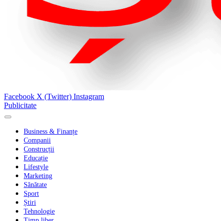
Facebook
X (Twitter)
Instagram
Publicitate
Business & Finanțe
Companii
Construcții
Educație
Lifestyle
Marketing
Sănătate
Sport
Știri
Tehnologie
Timp liber