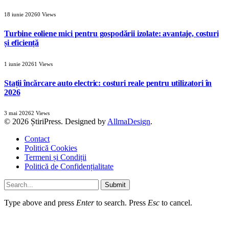
18 iunie 2026
0
Views
Turbine eoliene mici pentru gospodării izolate: avantaje, costuri
și eficiență
1 iunie 2026
1
Views
Stații încărcare auto electric: costuri reale pentru utilizatori în
2026
3 mai 2026
2
Views
© 2026 ȘtiriPress. Designed by
AllmaDesign
.
Contact
Politică Cookies
Termeni și Condiții
Politică de Confidențialitate
Submit
Type above and press
Enter
to search. Press
Esc
to cancel.