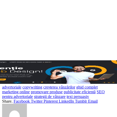
advertoriale
copywriting
creșterea vânzărilor
ghid complet
marketing online
promovare produse
publicitate eficientă
SEO
pentru advertoriale
strategii de vânzare
text persuasiv
Share.
Facebook
Twitter
Pinterest
LinkedIn
Tumblr
Email