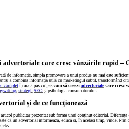
 advertoriale care cresc vânzările rapid –
turată de informație, simpla promovare a unui produs nu mai este suficien
ntru a combina informația utilă cu marketingul subtil, transformând citito
id complet
îți arată pas cu pas
cum să creezi
advertoriale
care cresc v
pywriting
,
strategii
SEO
și psihologia consumatorului.
vertorial și de ce funcționează
articol publicitar prezentat sub forma unui conținut editorial. Diferența 
este că un advertorial informează, educă și, în același timp, vinde. Prin 
alele: