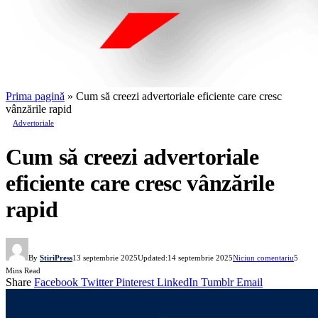
Prima pagină
»
Cum să creezi advertoriale eficiente care cresc
vânzările rapid
Advertoriale
Cum să creezi advertoriale
eficiente care cresc vânzările
rapid
By
StiriPress
13 septembrie 2025
Updated:
14 septembrie 2025
Niciun comentariu
5
Mins Read
Share
Facebook
Twitter
Pinterest
LinkedIn
Tumblr
Email