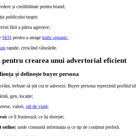
edere și credibilitate pentru brand;
ia publicului target;
rsii fără a părea agresive;
te
SEO
pentru a atrage
trafic organic
;
uni
rapide, crescând vânzările.
i pentru crearea unui advertorial eficient
iența și definește buyer persona
uvânt, trebuie să știi cui te adresezi. Buyer persona reprezintă profilul ide
rstă, gen, locație;
erese, valori,
stil de viață
;
voi:
ce îi frustrează, ce își dorește;
 online:
unde consumă informația și ce tip de conținut preferă.