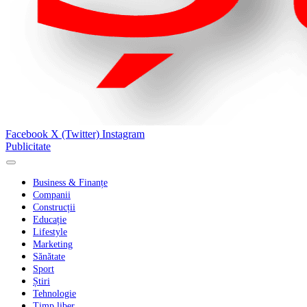
Facebook
X (Twitter)
Instagram
Publicitate
Business & Finanțe
Companii
Construcții
Educație
Lifestyle
Marketing
Sănătate
Sport
Știri
Tehnologie
Timp liber