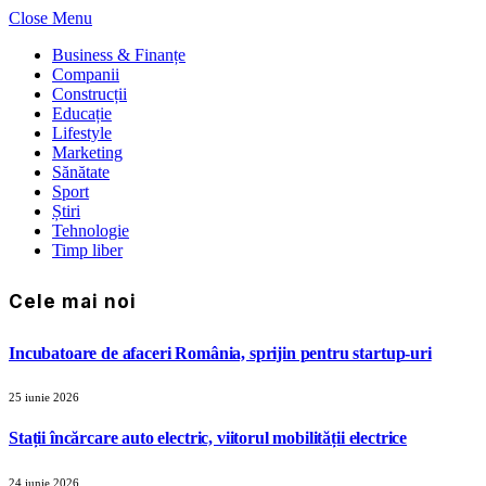
Close Menu
Business & Finanțe
Companii
Construcții
Educație
Lifestyle
Marketing
Sănătate
Sport
Știri
Tehnologie
Timp liber
Cele mai noi
Incubatoare de afaceri România, sprijin pentru startup-uri
25 iunie 2026
Stații încărcare auto electric, viitorul mobilității electrice
24 iunie 2026