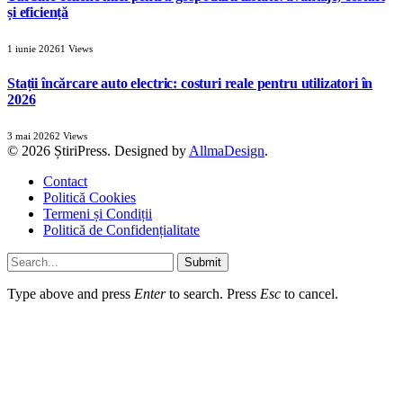
și eficiență
1 iunie 2026
1
Views
Stații încărcare auto electric: costuri reale pentru utilizatori în
2026
3 mai 2026
2
Views
© 2026 ȘtiriPress. Designed by
AllmaDesign
.
Contact
Politică Cookies
Termeni și Condiții
Politică de Confidențialitate
Submit
Type above and press
Enter
to search. Press
Esc
to cancel.