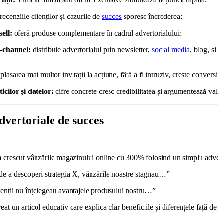
recenziile clienților și cazurile de
succes
sporesc încrederea;
sell:
oferă produse complementare în cadrul advertorialului;
i-channel:
distribuie advertorialul prin newsletter,
social media
, blog, și
plasarea mai multor invitații la acțiune, fără a fi intruziv, crește conversi
ticilor și datelor:
cifre concrete cresc credibilitatea și argumentează va
vertoriale de succes
rescut vânzările magazinului online cu 300% folosind un simplu adve
de a descoperi strategia X, vânzările noastre stagnau…”
enții nu înțelegeau avantajele produsului nostru…”
at un articol educativ care explica clar beneficiile și diferențele față 