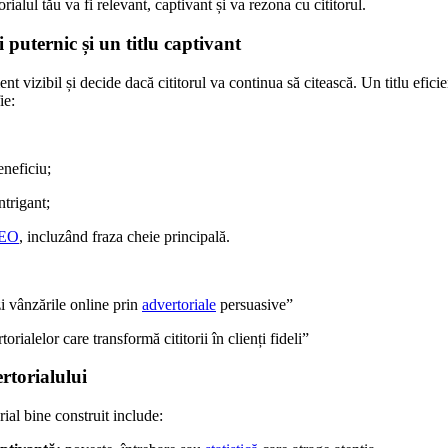
rialul tău va fi relevant, captivant și va rezona cu cititorul.
 puternic și un titlu captivant
ent vizibil și decide dacă cititorul va continua să citească. Un titlu efici
ie:
eneficiu;
trigant;
EO
, incluzând fraza cheie principală.
 vânzările online prin
advertoriale
persuasive”
orialelor care transformă cititorii în clienți fideli”
rtorialului
ial bine construit include: