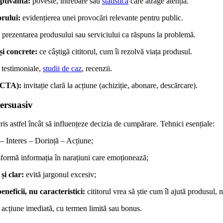
ptivantă:
poveste, întrebare sau
statistică
care atrage atenția.
orului:
evidențierea unei provocări relevante pentru public.
prezentarea produsului sau serviciului ca răspuns la problemă.
și concrete:
ce câștigă cititorul, cum îi rezolvă viața produsul.
testimoniale,
studii de caz
, recenzii.
 (CTA):
invitație clară la acțiune (achiziție, abonare, descărcare).
ersuasiv
cris astfel încât să influențeze decizia de cumpărare. Tehnici esențiale:
– Interes – Dorință – Acțiune;
formă informația în narațiuni care emoționează;
și clar:
evită jargonul excesiv;
eneficii, nu caracteristici:
cititorul vrea să știe cum îl ajută produsul, 
acțiune imediată, cu termen limită sau bonus.