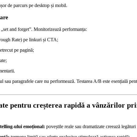
ușor de parcurs pe desktop și mobil.
tare
 „set and forget”. Monitorizează performanța:
ough Rate) pe linkuri și CTA;
etrecut pe pagină;
ate;
entarii.
ul sau paragrafele care nu performează. Testarea A/B este esențială pen
ate pentru creșterea rapidă a vânzărilor pr
telling-ului emoțional:
poveștile reale sau dramatizate creează legături
ență:
termene limită sau oferte exclusive stimulează acțiunea rapidă;