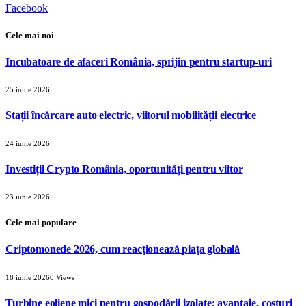
Facebook
Cele mai noi
Incubatoare de afaceri România, sprijin pentru startup-uri
25 iunie 2026
Stații încărcare auto electric, viitorul mobilității electrice
24 iunie 2026
Investiții Crypto România, oportunități pentru viitor
23 iunie 2026
Cele mai populare
Criptomonede 2026, cum reacționează piața globală
18 iunie 2026
0
Views
Turbine eoliene mici pentru gospodării izolate: avantaje, costuri