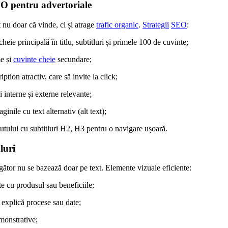
O pentru advertoriale
t nu doar că vinde, ci și atrage
trafic organic
.
Strategii
SEO
:
heie principală în titlu, subtitluri și primele 100 de cuvinte;
e și
cuvinte cheie
secundare;
ption atractiv, care să invite la click;
i interne și externe relevante;
inile cu text alternativ (alt text);
utului cu subtitluri H2, H3 pentru o navigare ușoară.
luri
ător nu se bazează doar pe text. Elemente vizuale eficiente:
e cu produsul sau beneficiile;
 explică procese sau date;
monstrative;