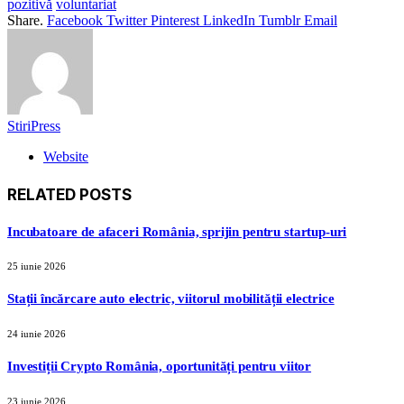
pozitivă
voluntariat
Share.
Facebook
Twitter
Pinterest
LinkedIn
Tumblr
Email
StiriPress
Website
RELATED
POSTS
Incubatoare de afaceri România, sprijin pentru startup-uri
25 iunie 2026
Stații încărcare auto electric, viitorul mobilității electrice
24 iunie 2026
Investiții Crypto România, oportunități pentru viitor
23 iunie 2026