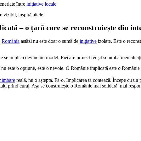
eneriate între
inițiative locale
.
vizibil, inspiră altele.
cată – o țară care se reconstruiește din int
n
România
astăzi nu este doar o sumă de
inițiative
izolate. Este o reconst
e se implică devine un model. Fiecare proiect reușit schimbă mentalități
 nu este o opțiune, este o nevoie. O Românie implicată este o Românie 
himbare
reală, nu o aștepta. Fă-o. Implicarea ta contează. Începe cu un p
ilalți prind curaj. Așa se construiește o Românie mai solidară, mai respon