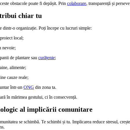
aceste obstacole poate fi depășit. Prin
colaborare
, transparență și perseve
ribui chiar tu
e dintr-o organizație. Poți începe cu lucruri simple:
proiect local;
n nevoie;
mpanii de plantare sau
curățenie
;
aine, alimente;
ne cauze reale;
luntar într-un
ONG
din zona ta.
ră în mărimea gestului, ci în consecvență.
ologic al implicării comunitare
munitatea se schimbă. Te schimbi și tu. Implicarea reduce stresul, creșt
ns.