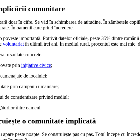
mplicării comunitare
ară doar în cifre. Se văd în schimbarea de atitudine. În zâmbetele copii
curate. În oamenii care prind încredere.
 o poveste importantă. Potrivit datelor oficiale, peste 35% dintre românii 
de
voluntariat
în ultimii trei ani. În mediul rural, procentul este mai mic, 
at rezultate concrete:
novate prin
inițiative civice
;
reamenajate de localnici;
jutate prin campanii umanitare;
ui de conștientizare privind mediul;
ăturilor între oameni.
uiește o comunitate implicată
u apare peste noapte. Se construiește pas cu pas. Totul începe cu încred
 ceva împreună.