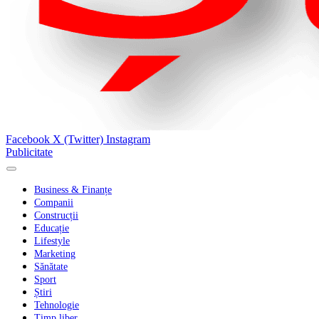
Facebook
X (Twitter)
Instagram
Publicitate
Business & Finanțe
Companii
Construcții
Educație
Lifestyle
Marketing
Sănătate
Sport
Știri
Tehnologie
Timp liber