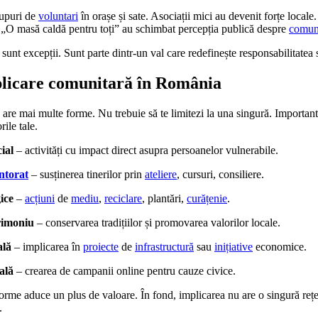
rupuri de
voluntari
în orașe și sate. Asociații mici au devenit forțe locale. 
 „O masă caldă pentru toți” au schimbat percepția publică despre
comun
sunt excepții. Sunt parte dintr-un val care redefinește responsabilitatea 
plicare comunitară în România
are mai multe forme. Nu trebuie să te limitezi la una singură. Important
ile tale.
ial
– activități cu impact direct asupra persoanelor vulnerabile.
ntorat
– susținerea tinerilor prin
ateliere
, cursuri, consiliere.
ice
–
acțiuni
de
mediu
,
reciclare
, plantări,
curățenie
.
rimoniu
– conservarea tradițiilor și promovarea valorilor locale.
ală
– implicarea în
proiecte
de
infrastructură
sau
inițiative
economice.
ală
– crearea de campanii online pentru cauze civice.
forme aduce un plus de valoare. În fond, implicarea nu are o singură reț
.