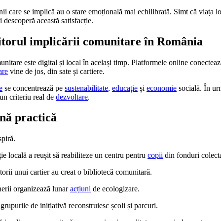
ii care se implică au o stare emoțională mai echilibrată. Simt că viața l
i descoperă această satisfacție.
itorul implicării comunitare în România
munitare este digital și local în același timp. Platformele online conecte
are
vine de jos, din sate și cartiere.
e
se concentrează pe
sustenabilitate
,
educație
și
economie
socială. În ur
n criteriu real de
dezvoltare
.
nă practică
piră.
ție locală a reușit să reabiliteze un centru pentru
copii
din fonduri colecta
itorii unui cartier au creat o bibliotecă comunitară.
nerii organizează lunar
acțiuni
de ecologizare.
grupurile de inițiativă reconstruiesc școli și parcuri.