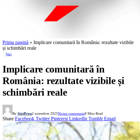
Prima pagină
»
Implicare comunitară în România: rezultate vizibile
și schimbări reale
Știri
Implicare comunitară în
România: rezultate vizibile și
schimbări reale
By
StiriPress
2 noiembrie 2025
Niciun comentariu
8 Mins Read
Share
Facebook
Twitter
Pinterest
LinkedIn
Tumblr
Email