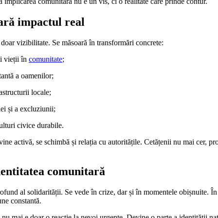
ă implicarea comunitară nu e un vis, ci o realitate care prinde contur.
ră impactul real
oar vizibilitate. Se măsoară în transformări concrete:
i vieții în
comunitate
;
tantă a oamenilor;
structurii locale;
ei și a excluziunii;
lturi civice durabile.
ine activă, se schimbă și relația cu autoritățile. Cetățenii nu mai cer, p
dentitatea comunitară
und al solidarității. Se vede în crize, dar și în momentele obișnuite. În u
une constantă.
nu mai e doar o reacție la nevoi urgente. Devine o parte a identității n