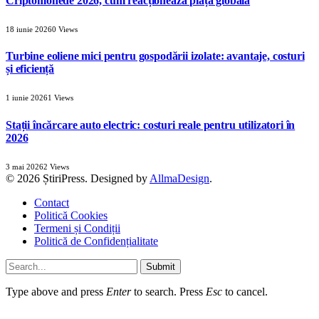
Criptomonede 2026, cum reacționează piața globală
18 iunie 2026
0
Views
Turbine eoliene mici pentru gospodării izolate: avantaje, costuri
și eficiență
1 iunie 2026
1
Views
Stații încărcare auto electric: costuri reale pentru utilizatori în
2026
3 mai 2026
2
Views
© 2026 ȘtiriPress. Designed by
AllmaDesign
.
Contact
Politică Cookies
Termeni și Condiții
Politică de Confidențialitate
Submit
Type above and press
Enter
to search. Press
Esc
to cancel.