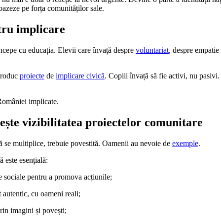
bazeze pe forța comunităților sale.
tru implicare
ncepe cu educația. Elevii care învață despre
voluntariat
, despre empatie
ntroduc
proiecte
de
implicare civică
. Copiii învață să fie activi, nu pasivi
 României implicate.
ște vizibilitatea proiectelor comunitare
ă se multiplice, trebuie povestită. Oamenii au nevoie de
exemple
.
 este esențială:
le sociale pentru a promova acțiunile;
 autentic, cu oameni reali;
rin imagini și povești;