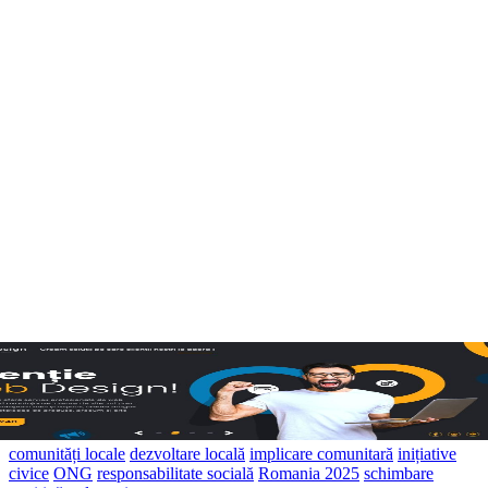
comunități locale
dezvoltare locală
implicare comunitară
inițiative
civice
ONG
responsabilitate socială
Romania 2025
schimbare