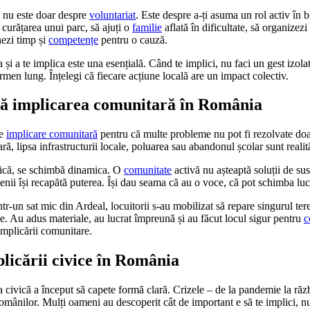
 nu este doar despre
voluntariat
. Este despre a-ți asuma un rol activ în
 curățarea unui parc, să ajuți o
familie
aflată în dificultate, să organizez
ezi timp și
competențe
pentru o cauză.
a și a te implica este una esențială. Când te implici, nu faci un gest izola
rmen lung. Înțelegi că fiecare acțiune locală are un impact colectiv.
ză implicarea comunitară în România
de
implicare comunitară
pentru că multe probleme nu pot fi rezolvate doar
ră, lipsa infrastructurii locale, poluarea sau abandonul școlar sunt realită
lică, se schimbă dinamica. O
comunitate
activă nu așteaptă soluții de sus
enii își recapătă puterea. Își dau seama că au o voce, că pot schimba luc
r-un sat mic din Ardeal, locuitorii s-au mobilizat să repare singurul te
ce. Au adus materiale, au lucrat împreună și au făcut locul sigur pentru
c
 implicării comunitare.
licării civice în România
civică a început să capete formă clară. Crizele – de la pandemie la răz
 românilor. Mulți oameni au descoperit cât de important e să te implici, 