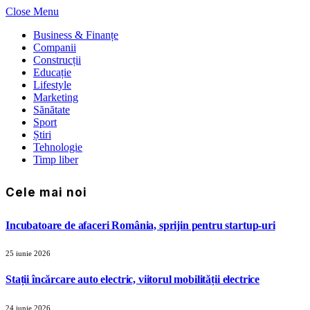
Close Menu
Business & Finanțe
Companii
Construcții
Educație
Lifestyle
Marketing
Sănătate
Sport
Știri
Tehnologie
Timp liber
Cele mai noi
Incubatoare de afaceri România, sprijin pentru startup-uri
25 iunie 2026
Stații încărcare auto electric, viitorul mobilității electrice
24 iunie 2026