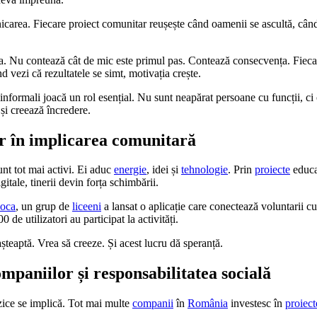
carea. Fiecare proiect comunitar reușește când oamenii se ascultă, când
. Nu contează cât de mic este primul pas. Contează consecvența. Fiecar
 vezi că rezultatele se simt, motivația crește.
i informali joacă un rol esențial. Nu sunt neapărat persoane cu funcții, ci
și creează încredere.
or în implicarea comunitară
nt tot mai activi. Ei aduc
energie
, idei și
tehnologie
. Prin
proiecte
educa
itale, tinerii devin forța schimbării.
oca
, un grup de
liceeni
a lansat o aplicație care conectează voluntarii cu
 de utilizatori au participat la activități.
șteaptă. Vrea să creeze. Și acest lucru dă speranță.
mpaniilor și responsabilitatea socială
zice se implică. Tot mai multe
companii
în
România
investesc în
proiec