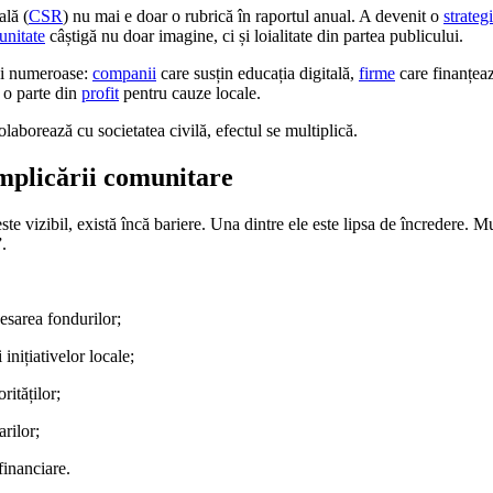
ală (
CSR
) nu mai e doar o rubrică în raportul anual. A devenit o
strateg
nitate
câștigă nu doar imagine, ci și loialitate din partea publicului.
ai numeroase:
companii
care susțin educația digitală,
firme
care finanțeaz
 o parte din
profit
pentru cauze locale.
laborează cu societatea civilă, efectul se multiplică.
mplicării comunitare
te vizibil, există încă bariere. Una dintre ele este lipsa de încredere. M
.
cesarea fondurilor;
inițiativelor locale;
rităților;
rilor;
financiare.