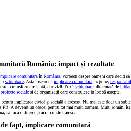
munitară România: impact și rezultate
implicare comunitară
în
România
, vorbești despre oameni care decid să 
din
schimbare
. Asta înseamnă
implicare comunitară
: acțiune,
responsabil
iește o transformare lentă, dar vizibilă. O
schimbare
alimentată de
iniția
n
proiecte sociale
și de organizații care construiesc în loc să aștepte.
ul pentru implicarea civică și socială a crescut. Nu mai este doar un subi
 PR. A devenit un obicei pentru tot mai mulți oameni. Mulți români își 
mă, să facă o diferență acolo unde trăiesc.
de fapt, implicare comunitară