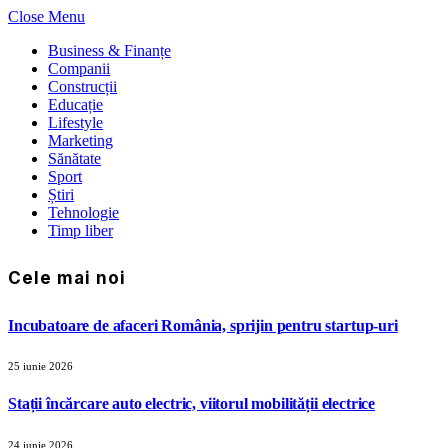
Close Menu
Business & Finanțe
Companii
Construcții
Educație
Lifestyle
Marketing
Sănătate
Sport
Știri
Tehnologie
Timp liber
Cele mai noi
Incubatoare de afaceri România, sprijin pentru startup-uri
25 iunie 2026
Stații încărcare auto electric, viitorul mobilității electrice
24 iunie 2026