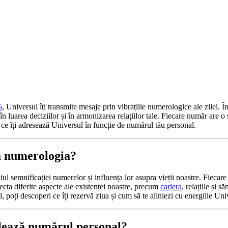
5
, Universul îți transmite mesaje prin vibrațiile numerologice ale zilei. Î
 în luarea deciziilor și în armonizarea relațiilor tale. Fiecare număr are o
 ce îți adresează Universul în funcție de numărul tău personal.
ă numerologia?
ul semnificației numerelor și influența lor asupra vieții noastre. Fiecare
ecta diferite aspecte ale existenței noastre, precum
cariera
, relațiile și s
 poți descoperi ce îți rezervă ziua și cum să te aliniezi cu energiile Uni
lează numărul personal?