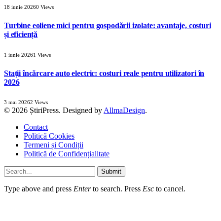
18 iunie 2026
0
Views
Turbine eoliene mici pentru gospodării izolate: avantaje, costuri
și eficiență
1 iunie 2026
1
Views
Stații încărcare auto electric: costuri reale pentru utilizatori în
2026
3 mai 2026
2
Views
© 2026 ȘtiriPress. Designed by
AllmaDesign
.
Contact
Politică Cookies
Termeni și Condiții
Politică de Confidențialitate
Submit
Type above and press
Enter
to search. Press
Esc
to cancel.