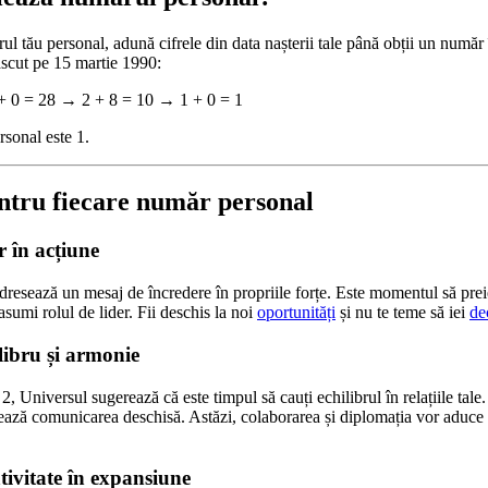
l tău personal, adună cifrele din data nașterii tale până obții un număr 
ăscut pe 15 martie 1990:
 + 0 = 28 → 2 + 8 = 10 → 1 + 0 = 1
rsonal este 1.
ntru fiecare număr personal
 în acțiune
dresează un mesaj de încredere în propriile forțe. Este momentul să preiei
i asumi rolul de lider. Fii deschis la noi
oportunități
și nu te teme să iei
de
ibru și armonie
, Universul sugerează că este timpul să cauți echilibrul în relațiile tale. 
ajează comunicarea deschisă. Astăzi, colaborarea și diplomația vor aduce
ivitate în expansiune