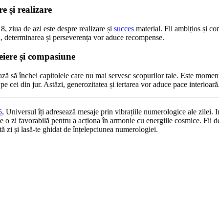
 și realizare
8, ziua de azi este despre realizare și
succes
material. Fii ambițios și co
zi, determinarea și perseverența vor aduce recompense.
iere și compasiune
ză să închei capitolele care nu mai servesc scopurilor tale. Este moment
pe cei din jur. Astăzi, generozitatea și iertarea vor aduce pace interioară
5
, Universul îți adresează mesaje prin vibrațiile numerologice ale zilei.
te o zi favorabilă pentru a acționa în armonie cu energiile cosmice. Fii de
tă zi și lasă-te ghidat de înțelepciunea numerologiei.