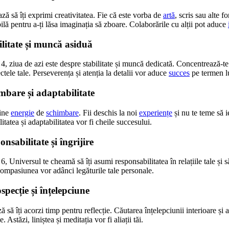
ză să îți exprimi creativitatea. Fie că este vorba de
artă
, scris sau alte 
bilă pentru a-ți lăsa imaginația să zboare. Colaborările cu alții pot aduce
litate și muncă asiduă
4, ziua de azi este despre stabilitate și muncă dedicată. Concentrează-t
ectele tale. Perseverența și atenția la detalii vor aduce
succes
pe termen l
bare și adaptabilitate
ine
energie
de
schimbare
. Fii deschis la noi
experiențe
și nu te teme să i
ilitatea și adaptabilitatea vor fi cheile succesului.
sabilitate și îngrijire
, Universul te cheamă să îți asumi responsabilitatea în relațiile tale și să
 compasiunea vor adânci legăturile tale personale.
pecție și înțelepciune
 să îți acorzi timp pentru reflecție. Căutarea înțelepciunii interioare și
e. Astăzi, liniștea și meditația vor fi aliații tăi.