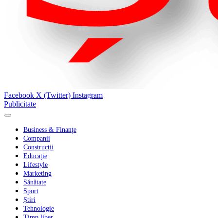
Facebook
X (Twitter)
Instagram
Publicitate
Business & Finanțe
Companii
Construcții
Educație
Lifestyle
Marketing
Sănătate
Sport
Știri
Tehnologie
Timp liber