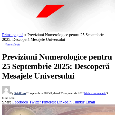
Prima pagină
»
Previziuni Numerologice pentru 25 Septembrie
2025: Descoperă Mesajele Universului
Numerologie
Previziuni Numerologice pentru
25 Septembrie 2025: Descoperă
Mesajele Universului
By
StiriPress
25 septembrie 2025
Updated:
25 septembrie 2025
Niciun comentariu
3
Mins Read
Share
Facebook
Twitter
Pinterest
LinkedIn
Tumblr
Email