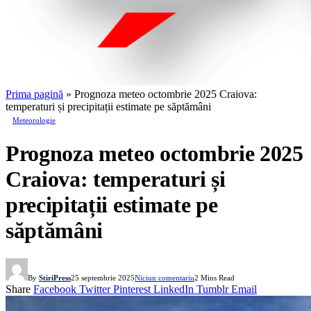
Prima pagină
»
Prognoza meteo octombrie 2025 Craiova:
temperaturi și precipitații estimate pe săptămâni
Meteorologie
Prognoza meteo octombrie 2025
Craiova: temperaturi și
precipitații estimate pe
săptămâni
By
StiriPress
25 septembrie 2025
Niciun comentariu
2 Mins Read
Share
Facebook
Twitter
Pinterest
LinkedIn
Tumblr
Email