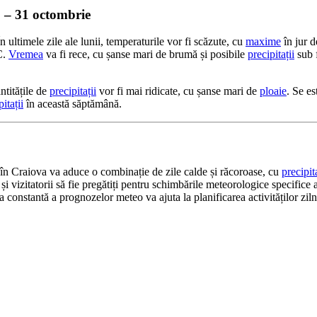
 – 31 octombrie
n ultimele zile ale lunii, temperaturile vor fi scăzute, cu
maxime
în jur 
C.
Vremea
va fi rece, cu șanse mari de brumă și posibile
precipitații
sub 
titățile de
precipitații
vor fi mai ridicate, cu șanse mari de
ploaie
. Se e
itații
în această săptămână.
în Craiova va aduce o combinație de zile calde și răcoroase, cu
precipita
 și vizitatorii să fie pregătiți pentru schimbările meteorologice specifice
a constantă a prognozelor meteo va ajuta la planificarea activităților ziln