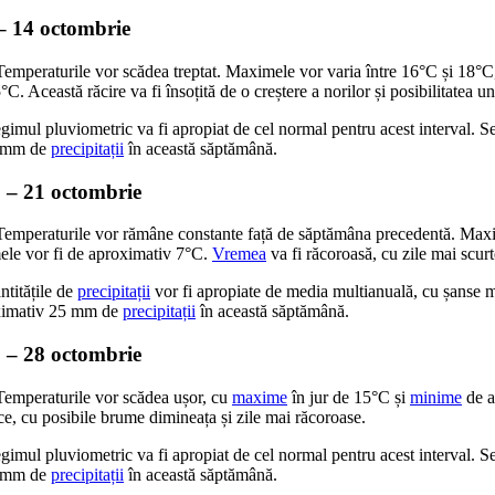
– 14 octombrie
emperaturile vor scădea treptat. Maximele vor varia între 16°C și 18°C
°C. Această răcire va fi însoțită de o creștere a norilor și posibilitatea u
imul pluviometric va fi apropiat de cel normal pentru acest interval. S
0 mm de
precipitații
în această săptămână.
 – 21 octombrie
emperaturile vor rămâne constante față de săptămâna precedentă. Maxim
ele vor fi de aproximativ 7°C.
Vremea
va fi răcoroasă, cu zile mai scurt
titățile de
precipitații
vor fi apropiate de media multianuală, cu șanse
ximativ 25 mm de
precipitații
în această săptămână.
 – 28 octombrie
emperaturile vor scădea ușor, cu
maxime
în jur de 15°C și
minime
de a
ce, cu posibile brume dimineața și zile mai răcoroase.
imul pluviometric va fi apropiat de cel normal pentru acest interval. S
0 mm de
precipitații
în această săptămână.