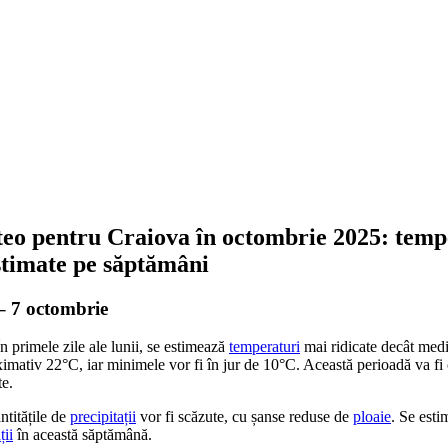
eo pentru Craiova în octombrie 2025: tempe
estimate pe săptămâni
– 7 octombrie
n primele zile ale lunii, se estimează
temperaturi
mai ridicate decât med
imativ 22°C, iar minimele vor fi în jur de 10°C. Această perioadă va fi c
te.
titățile de
precipitații
vor fi scăzute, cu șanse reduse de
ploaie
. Se est
ții
în această săptămână.