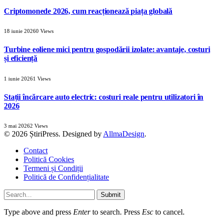
Criptomonede 2026, cum reacționează piața globală
18 iunie 2026
0
Views
Turbine eoliene mici pentru gospodării izolate: avantaje, costuri
și eficiență
1 iunie 2026
1
Views
Stații încărcare auto electric: costuri reale pentru utilizatori în
2026
3 mai 2026
2
Views
© 2026 ȘtiriPress. Designed by
AllmaDesign
.
Contact
Politică Cookies
Termeni și Condiții
Politică de Confidențialitate
Submit
Type above and press
Enter
to search. Press
Esc
to cancel.