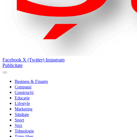
Facebook
X (Twitter)
Instagram
Publicitate
Business & Finanțe
Companii
Construcții
Educație
Lifestyle
Marketing
Sănătate
Sport
Știri
Tehnologie
Timp liber