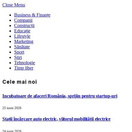
Close Menu
Business & Finanțe
Companii
Construcții
Educație
Lifestyle
Marketing
Sănătate
Sport
Știri
Tehnologie
Timp liber
Cele mai noi
Incubatoare de afaceri România, sprijin pentru startup-uri
25 iunie 2026
Stații încărcare auto electric, viitorul mobilității electrice
24 iunie 2026