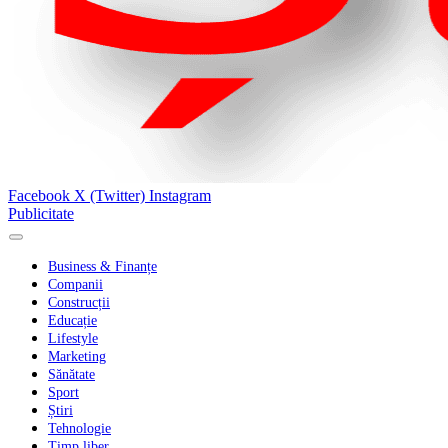
Facebook
X (Twitter)
Instagram
Publicitate
Business & Finanțe
Companii
Construcții
Educație
Lifestyle
Marketing
Sănătate
Sport
Știri
Tehnologie
Timp liber