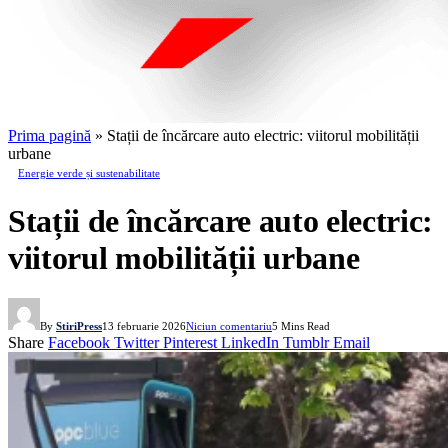
Prima pagină
»
Stații de încărcare auto electric: viitorul mobilității
urbane
Energie verde și sustenabilitate
Stații de încărcare auto electric:
viitorul mobilității urbane
By
StiriPress
13 februarie 2026
Niciun comentariu
5 Mins Read
Share
Facebook
Twitter
Pinterest
LinkedIn
Tumblr
Email