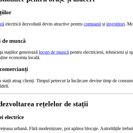
iilor
ură
electrică dezvoltată devin atractive pentru
companii
și
investitori
. Mo
i de muncă
ța stațiilor generează
locuri de muncă
pentru electricieni, tehnicieni și sp
usține economia locală.
comercianți
 stații atrag clienți. Timpul petrecut la încărcare devine timp de consum.
ideli.
ezvoltarea rețelelor de stații
i electrice
ă rețeaua urbană. Fără modernizare, pot apărea blocaje. Autoritățile trebu