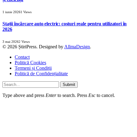
1 iunie 2026
1
Views
Stații încărcare auto electric: costuri reale pentru utilizatori în
2026
3 mai 2026
2
Views
© 2026 ȘtiriPress. Designed by
AllmaDesign
.
Contact
Politică Cookies
Termeni și Condiții
Politică de Confidențialitate
Submit
Type above and press
Enter
to search. Press
Esc
to cancel.