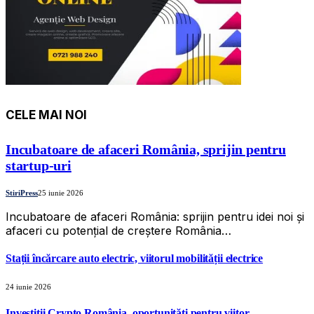
CELE MAI NOI
Incubatoare de afaceri România, sprijin pentru
startup-uri
StiriPress
25 iunie 2026
Incubatoare de afaceri România: sprijin pentru idei noi și
afaceri cu potențial de creștere România…
Stații încărcare auto electric, viitorul mobilității electrice
24 iunie 2026
Investiții Crypto România, oportunități pentru viitor