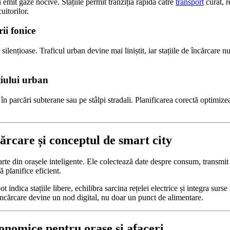
 emit gaze nocive. Stațiile permit tranziția rapidă către
transport
curat, 
uitorilor.
ii fonice
 silențioase. Traficul urban devine mai liniștit, iar stațiile de încărcare
iului urban
te în parcări subterane sau pe stâlpi stradali. Planificarea corectă optimize
cărcare și conceptul de smart city
arte din orașele inteligente. Ele colectează date despre consum, transmit 
să planifice eficient.
t indica stațiile libere, echilibra sarcina rețelei electrice și integra surs
 încărcare devine un nod digital, nu doar un punct de alimentare.
conomice pentru orașe și afaceri