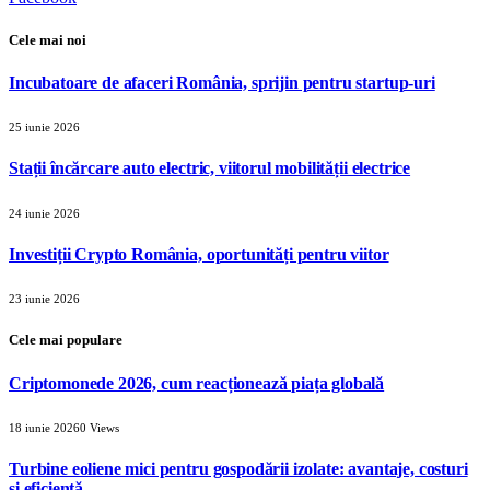
Cele mai noi
Incubatoare de afaceri România, sprijin pentru startup-uri
25 iunie 2026
Stații încărcare auto electric, viitorul mobilității electrice
24 iunie 2026
Investiții Crypto România, oportunități pentru viitor
23 iunie 2026
Cele mai populare
Criptomonede 2026, cum reacționează piața globală
18 iunie 2026
0
Views
Turbine eoliene mici pentru gospodării izolate: avantaje, costuri
și eficiență