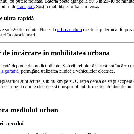
inuu, cu putere ridicată. Bateria poate ajunge la 80% în 20-40 de minut
 noduri de
transport
. Susțin mobilitatea urbană intensă.
re ultra-rapidă
ste sub 20 de minute. Necesită
infrastructură
electrică puternică. În preze
ard în orașele mari.
or de încărcare în mobilitatea urbană
ientă depinde de predictibilitate. Șoferii trebuie să știe că pot încărca 
ă
siguranță
, permițând utilizarea zilnică a vehiculelor electrice.
eplasărilor sunt scurte, sub 40 km pe zi. O rețea densă de stații acoperă 
car sharing, taxiurile electrice și transportul public electric depind de pu
pra mediului urban
ii aerului