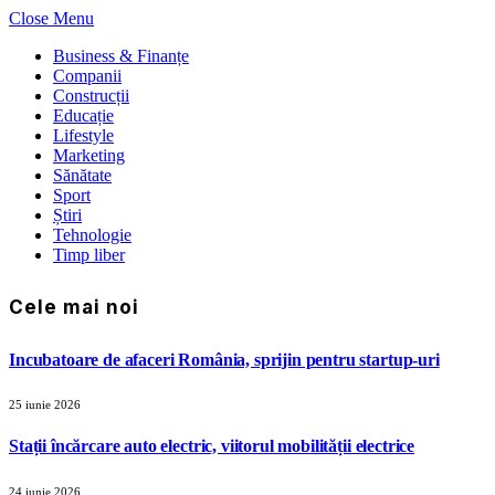
Close Menu
Business & Finanțe
Companii
Construcții
Educație
Lifestyle
Marketing
Sănătate
Sport
Știri
Tehnologie
Timp liber
Cele mai noi
Incubatoare de afaceri România, sprijin pentru startup-uri
25 iunie 2026
Stații încărcare auto electric, viitorul mobilității electrice
24 iunie 2026