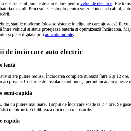
auto electric sunt puncte de alimentare pentru
vehicule electrice
. Ele tran
 bateria mașinii. Procesul este simplu pentru șofer: conectezi cablul, auto
rcării.
hnic, stațiile moderne folosesc sisteme inteligente care ajustează fluxul
ntre vehicul și stație protejează bateria și optimizează încărcarea. Major
ui și plata digitală prin
aplicații mobile
.
ii de încărcare auto electric
e lentă
ativ și are putere redusă. Încărcarea completă durează între 6 și 12 ore.
rcări private. Costurile de instalare sunt mici și permit încărcarea peste 
re semi-rapidă
iv, dar cu putere mai mare. Timpul de încărcare scade la 2-4 ore. Se găse
ădiri de birouri. Echilibrează eficiența cu costurile.
re rapidă