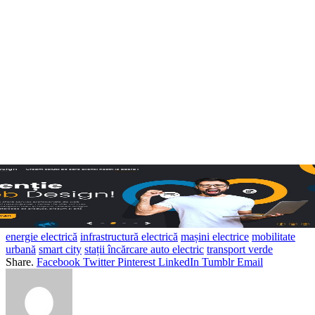
energie electrică
infrastructură electrică
mașini electrice
mobilitate
urbană
smart city
stații încărcare auto electric
transport verde
Share.
Facebook
Twitter
Pinterest
LinkedIn
Tumblr
Email