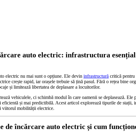
cărcare auto electric: infrastructura esenția
auto electric nu mai sunt o opțiune. Ele devin
infrastructură
critică pentru
rice crește rapid, iar orașele trebuie să țină pasul. Fără o rețea bine or
caje și limitează libertatea de deplasare a locuitorilor.
ntează vehiculele, ci schimbă modul în care oamenii se deplasează. Ele 
eficientă și mai predictibilă. Acest articol explorează tipurile de stații,
 viitorul mobilității electrice.
le de încărcare auto electric și cum funcțio