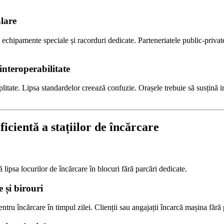
alare
ă echipamente speciale și racorduri dedicate. Parteneriatele public-privat
interoperabilitate
plitate. Lipsa standardelor creează confuzie. Orașele trebuie să susțină in
icientă a stațiilor de încărcare
vă lipsa locurilor de încărcare în blocuri fără parcări dedicate.
 și birouri
entru încărcare în timpul zilei. Clienții sau angajații încarcă mașina fără