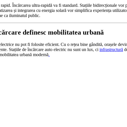
apid. Încărcarea ultra-rapidă va fi standard. Stațiile bidirecționale vor
izarea și integrarea cu energia solară vor simplifica experiența utilizatori
e ca iluminatul public.
ncărcare definesc mobilitatea urbană
 electrice nu pot fi folosite eficient. Cu o rețea bine gândită, orașele dev
iente. Stațiile de încărcare auto electric nu sunt un lux, ci
infrastructură
de
i mobilitatea urbană modernă
.