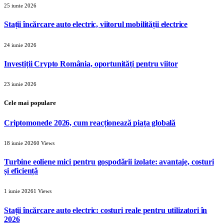
25 iunie 2026
Stații încărcare auto electric, viitorul mobilității electrice
24 iunie 2026
Investiții Crypto România, oportunități pentru viitor
23 iunie 2026
Cele mai populare
Criptomonede 2026, cum reacționează piața globală
18 iunie 2026
0
Views
Turbine eoliene mici pentru gospodării izolate: avantaje, costuri
și eficiență
1 iunie 2026
1
Views
Stații încărcare auto electric: costuri reale pentru utilizatori în
2026