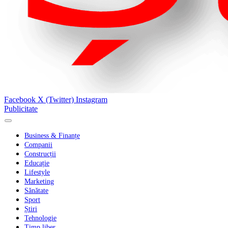
Facebook
X (Twitter)
Instagram
Publicitate
Business & Finanțe
Companii
Construcții
Educație
Lifestyle
Marketing
Sănătate
Sport
Știri
Tehnologie
Timp liber