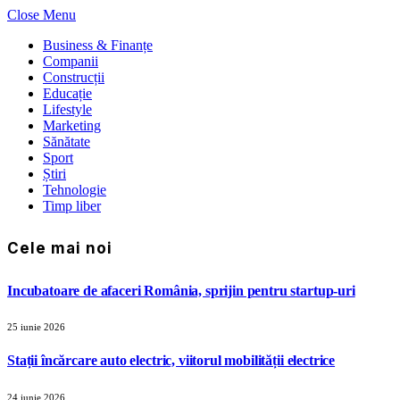
Close Menu
Business & Finanțe
Companii
Construcții
Educație
Lifestyle
Marketing
Sănătate
Sport
Știri
Tehnologie
Timp liber
Cele mai noi
Incubatoare de afaceri România, sprijin pentru startup-uri
25 iunie 2026
Stații încărcare auto electric, viitorul mobilității electrice
24 iunie 2026