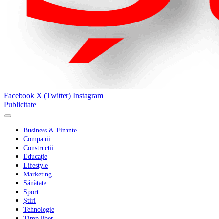
Facebook
X (Twitter)
Instagram
Publicitate
Business & Finanțe
Companii
Construcții
Educație
Lifestyle
Marketing
Sănătate
Sport
Știri
Tehnologie
Timp liber