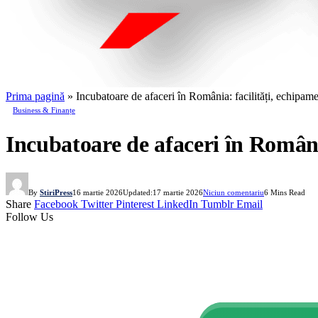
Prima pagină
»
Incubatoare de afaceri în România: facilități, echipamen
Business & Finanțe
Incubatoare de afaceri în România
By
StiriPress
16 martie 2026
Updated:
17 martie 2026
Niciun comentariu
6 Mins Read
Share
Facebook
Twitter
Pinterest
LinkedIn
Tumblr
Email
Follow Us