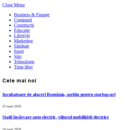
Close Menu
Business & Finanțe
Companii
Construcții
Educație
Lifestyle
Marketing
Sănătate
Sport
Știri
Tehnologie
Timp liber
Cele mai noi
Incubatoare de afaceri România, sprijin pentru startup-uri
25 iunie 2026
Stații încărcare auto electric, viitorul mobilității electrice
24 iunie 2026