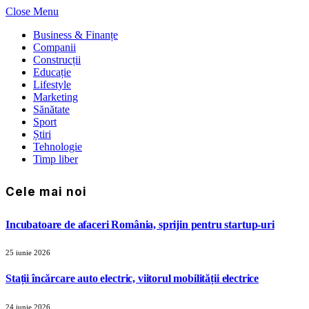
Close Menu
Business & Finanțe
Companii
Construcții
Educație
Lifestyle
Marketing
Sănătate
Sport
Știri
Tehnologie
Timp liber
Cele mai noi
Incubatoare de afaceri România, sprijin pentru startup-uri
25 iunie 2026
Stații încărcare auto electric, viitorul mobilității electrice
24 iunie 2026