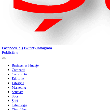
Facebook
X (Twitter)
Instagram
Publicitate
Business & Finanțe
Companii
Construcții
Educație
Lifestyle
Marketing
Sănătate
Sport
Știri
Tehnologie
Timp liber