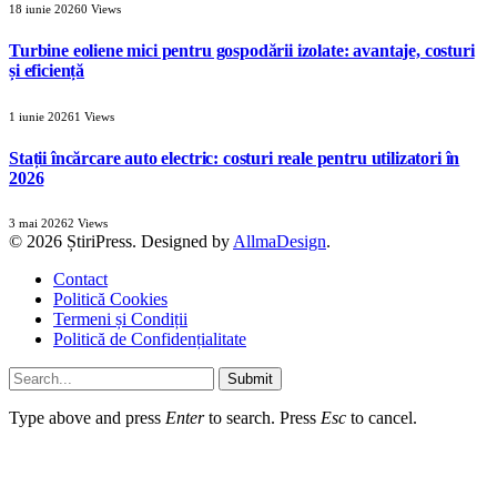
18 iunie 2026
0
Views
Turbine eoliene mici pentru gospodării izolate: avantaje, costuri
și eficiență
1 iunie 2026
1
Views
Stații încărcare auto electric: costuri reale pentru utilizatori în
2026
3 mai 2026
2
Views
© 2026 ȘtiriPress. Designed by
AllmaDesign
.
Contact
Politică Cookies
Termeni și Condiții
Politică de Confidențialitate
Submit
Type above and press
Enter
to search. Press
Esc
to cancel.