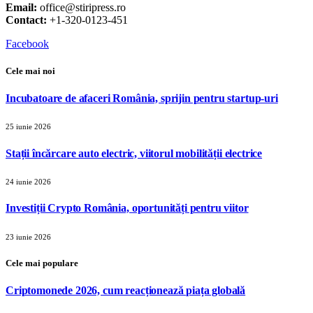
Email:
office@stiripress.ro
Contact:
+1-320-0123-451
Facebook
Cele mai noi
Incubatoare de afaceri România, sprijin pentru startup-uri
25 iunie 2026
Stații încărcare auto electric, viitorul mobilității electrice
24 iunie 2026
Investiții Crypto România, oportunități pentru viitor
23 iunie 2026
Cele mai populare
Criptomonede 2026, cum reacționează piața globală