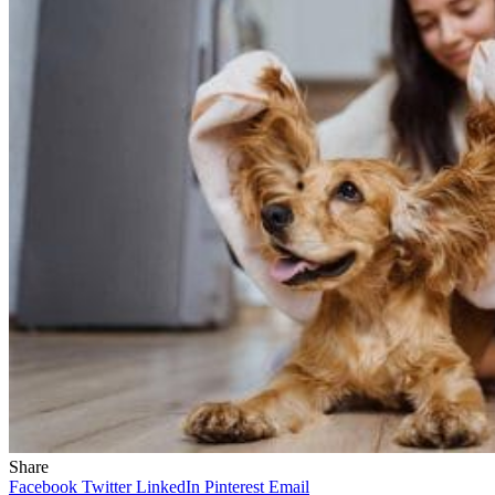
Share
Facebook
Twitter
LinkedIn
Pinterest
Email