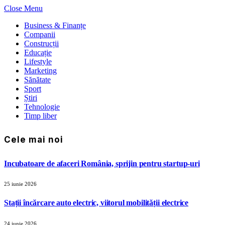
Close Menu
Business & Finanțe
Companii
Construcții
Educație
Lifestyle
Marketing
Sănătate
Sport
Știri
Tehnologie
Timp liber
Cele mai noi
Incubatoare de afaceri România, sprijin pentru startup-uri
25 iunie 2026
Stații încărcare auto electric, viitorul mobilității electrice
24 iunie 2026