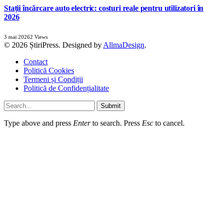
Stații încărcare auto electric: costuri reale pentru utilizatori în
2026
3 mai 2026
2
Views
© 2026 ȘtiriPress. Designed by
AllmaDesign
.
Contact
Politică Cookies
Termeni și Condiții
Politică de Confidențialitate
Submit
Type above and press
Enter
to search. Press
Esc
to cancel.