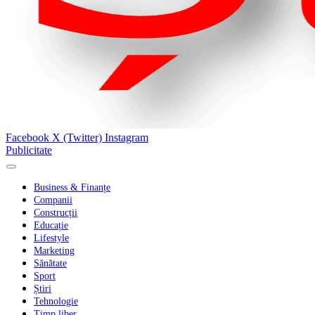
Facebook
X (Twitter)
Instagram
Publicitate
Business & Finanțe
Companii
Construcții
Educație
Lifestyle
Marketing
Sănătate
Sport
Știri
Tehnologie
Timp liber