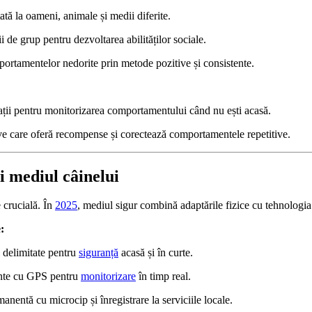
tă la oameni, animale și medii diferite.
ii de grup pentru dezvoltarea abilităților sociale.
ortamentelor nedorite prin metode pozitive și consistente.
ații pentru monitorizarea comportamentului când nu ești acasă.
ive care oferă recompense și corectează comportamentele repetitive.
și mediul câinelui
 crucială. În
2025
, mediul sigur combină adaptările fizice cu tehnologia
:
i delimitate pentru
siguranță
acasă și în curte.
ente cu GPS pentru
monitorizare
în timp real.
manentă cu microcip și înregistrare la serviciile locale.