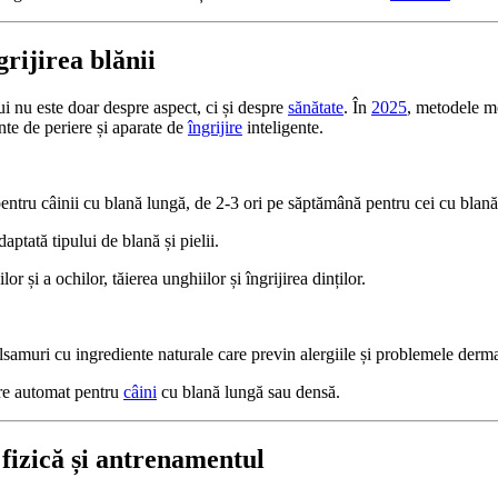
grijirea blănii
lui nu este doar despre aspect, ci și despre
sănătate
. În
2025
, metodele m
ente de periere și aparate de
îngrijire
inteligente.
pentru câinii cu blană lungă, de 2-3 ori pe săptămână pentru cei cu blană
aptată tipului de blană și pielii.
or și a ochilor, tăierea unghiilor și îngrijirea dinților.
samuri cu ingrediente naturale care previn alergiile și problemele derm
re automat pentru
câini
cu blană lungă sau densă.
 fizică și antrenamentul