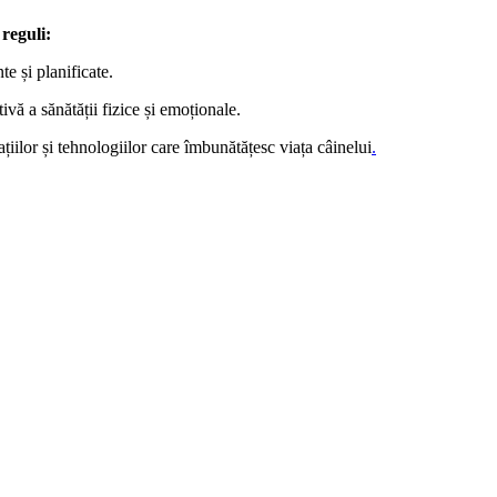
reguli:
te și planificate.
ivă a sănătății fizice și emoționale.
iilor și tehnologiilor care îmbunătățesc viața câinelui
.