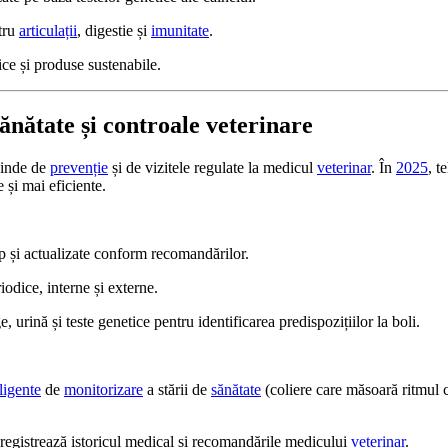
tru
articulații
, digestie și
imunitate
.
ce și produse sustenabile.
sănătate și controale veterinare
pinde de
prevenție
și de vizitele regulate la medicul
veterinar
. În
2025
, t
 și mai eficiente.
p și actualizate conform recomandărilor.
iodice, interne și externe.
, urină și teste genetice pentru identificarea predispozițiilor la boli.
ligente
de
monitorizare
a stării de
sănătate
(coliere care măsoară ritmul 
nregistrează istoricul medical și recomandările medicului
veterinar
.