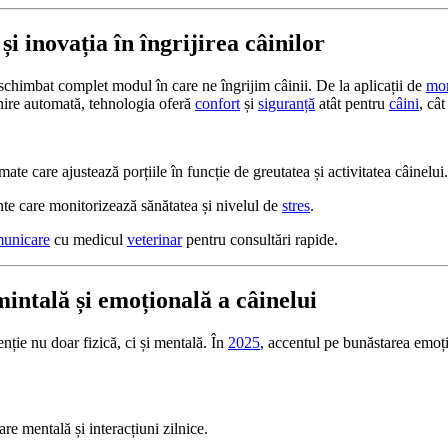
și inovația în îngrijirea câinilor
 schimbat complet modul în care ne îngrijim câinii. De la aplicații de
mon
nire automată, tehnologia oferă
confort
și
siguranță
atât pentru
câini
, cât
ate care ajustează porțiile în funcție de greutatea și activitatea câinelui.
nte care monitorizează sănătatea și nivelul de
stres
.
unicare
cu medicul
veterinar
pentru consultări rapide.
mintală și emoțională a câinelui
nție nu doar fizică, ci și mentală. În
2025
, accentul pe bunăstarea emoți
.
are mentală și interacțiuni zilnice.