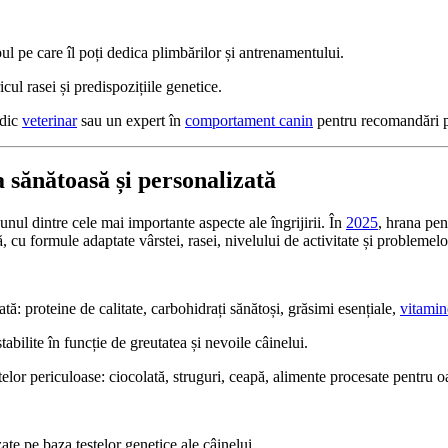
l pe care îl poți dedica plimbărilor și antrenamentului.
cul rasei și predispozițiile genetice.
edic
veterinar
sau un expert în
comportament canin
pentru recomandări p
a sănătoasă și personalizată
unul dintre cele mai importante aspecte ale îngrijirii. În
2025
, hrana pe
, cu formule adaptate vârstei, rasei, nivelului de activitate și problemel
ată: proteine de calitate, carbohidrați sănătoși, grăsimi esențiale,
vitamin
stabilite în funcție de greutatea și nevoile câinelui.
elor periculoase: ciocolată, struguri, ceapă, alimente procesate pentru 
ate pe baza testelor genetice ale câinelui.