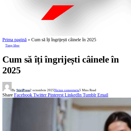
Prima pagină
»
Cum să îți îngrijești câinele în 2025
Timp liber
Cum să îți îngrijești câinele în
2025
By
StiriPress
2 octombrie 2025
Niciun comentariu
5 Mins Read
Share
Facebook
Twitter
Pinterest
LinkedIn
Tumblr
Email