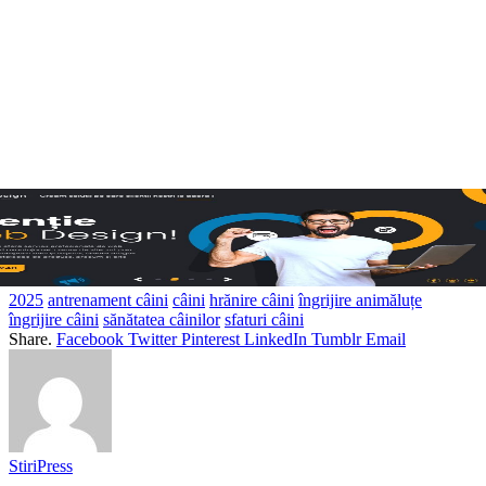
2025
antrenament câini
câini
hrănire câini
îngrijire animăluțe
îngrijire câini
sănătatea câinilor
sfaturi câini
Share.
Facebook
Twitter
Pinterest
LinkedIn
Tumblr
Email
StiriPress