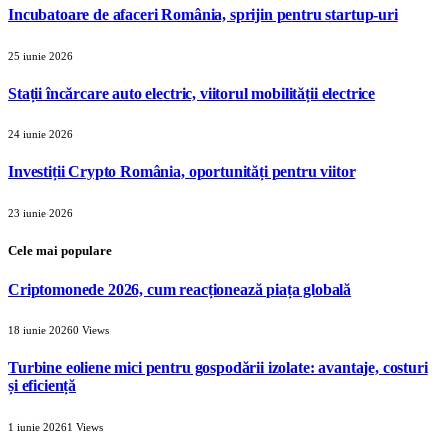
Incubatoare de afaceri România, sprijin pentru startup-uri
25 iunie 2026
Stații încărcare auto electric, viitorul mobilității electrice
24 iunie 2026
Investiții Crypto România, oportunități pentru viitor
23 iunie 2026
Cele mai populare
Criptomonede 2026, cum reacționează piața globală
18 iunie 2026
0
Views
Turbine eoliene mici pentru gospodării izolate: avantaje, costuri
și eficiență
1 iunie 2026
1
Views