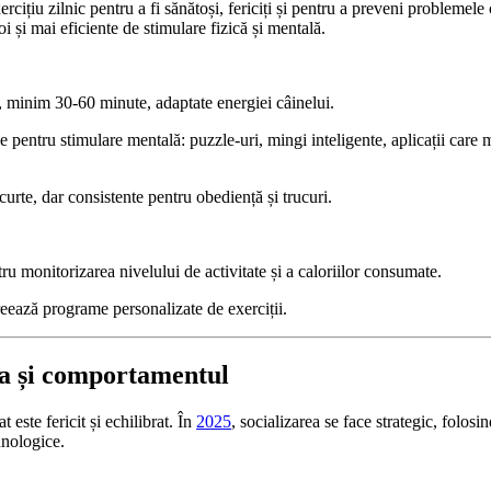
rcițiu zilnic pentru a fi sănătoși, fericiți și pentru a preveni problemel
i și mai eficiente de stimulare fizică și mentală.
, minim 30-60 minute, adaptate energiei câinelui.
ve pentru stimulare mentală: puzzle-uri, mingi inteligente, aplicații care
rte, dar consistente pentru obediență și trucuri.
ru monitorizarea nivelului de activitate și a caloriilor consumate.
reează programe personalizate de exerciții.
ea și comportamentul
t este fericit și echilibrat. În
2025
, socializarea se face strategic, folos
ehnologice.