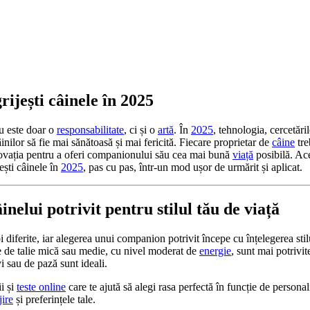
rijești câinele în 2025
 este doar o
responsabilitate
, ci și o
artă
. În
2025
, tehnologia, cercetări
inilor să fie mai sănătoasă și mai fericită. Fiecare proprietar de
câine
tre
novația pentru a oferi companionului său cea mai bună
viață
posibilă. Ac
jești câinele în
2025
, pas cu pas, într-un mod ușor de urmărit și aplicat.
inelui potrivit pentru stilul tău de viață
 diferite, iar alegerea unui companion potrivit începe cu înțelegerea sti
ele de talie mică sau medie, cu nivel moderat de
energie
, sunt mai potrivit
vi sau de pază sunt ideali.
ii și
teste online
care te ajută să alegi rasa perfectă în funcție de personal
jire
și preferințele tale.