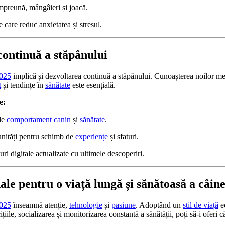
mpreună, mângâieri și joacă.
 care reduc anxietatea și stresul.
continuă a stăpânului
025
implică și dezvoltarea continuă a stăpânului. Cunoașterea noilor m
t
și tendințe în
sănătate
este esențială.
e:
de
comportament canin
și
sănătate
.
nități pentru schimb de
experiențe
și sfaturi.
uri digitale actualizate cu ultimele descoperiri.
nale pentru o viață lungă și sănătoasă a câine
025
înseamnă atenție,
tehnologie
și
pasiune
. Adoptând un
stil de viață
e
țiile, socializarea și monitorizarea constantă a sănătății, poți să-i oferi 