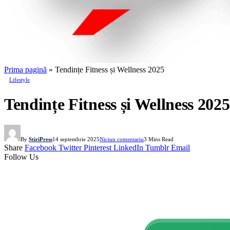
Prima pagină
»
Tendințe Fitness și Wellness 2025
Lifestyle
Tendințe Fitness și Wellness 2025
By
StiriPress
14 septembrie 2025
Niciun comentariu
3 Mins Read
Share
Facebook
Twitter
Pinterest
LinkedIn
Tumblr
Email
Follow Us