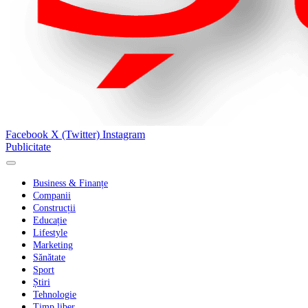
Facebook
X (Twitter)
Instagram
Publicitate
Business & Finanțe
Companii
Construcții
Educație
Lifestyle
Marketing
Sănătate
Sport
Știri
Tehnologie
Timp liber