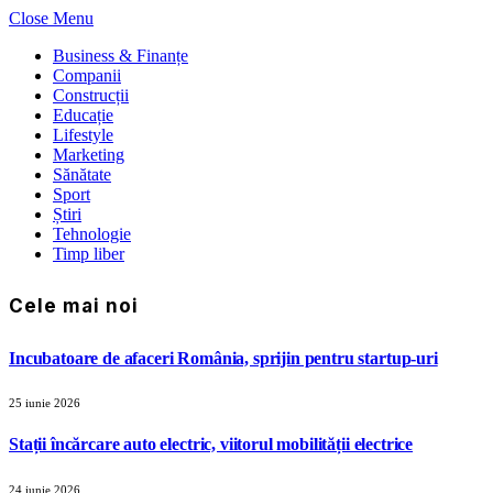
Close Menu
Business & Finanțe
Companii
Construcții
Educație
Lifestyle
Marketing
Sănătate
Sport
Știri
Tehnologie
Timp liber
Cele mai noi
Incubatoare de afaceri România, sprijin pentru startup-uri
25 iunie 2026
Stații încărcare auto electric, viitorul mobilității electrice
24 iunie 2026