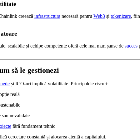
ilitate
Chainlink creează
infrastructura
necesară pentru
Web3
și
tokenizare
, fi
vatoare
reale, scalabile și echipe competente oferă cele mai mari șanse de
succes
p
cum să le gestionezi
onede
și ICO-uri implică volatilitate. Principalele riscuri:
opție reală
ustenabile
 sau nevalidate
oiecte
fără fundament tehnic
lică cercetare constantă și alocarea atentă a capitalului.