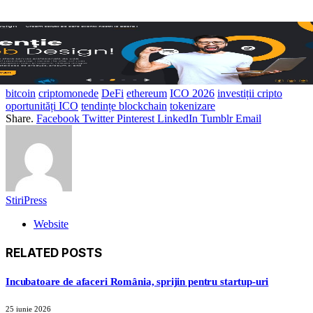
bitcoin
criptomonede
DeFi
ethereum
ICO 2026
investiții cripto
oportunități ICO
tendințe blockchain
tokenizare
Share.
Facebook
Twitter
Pinterest
LinkedIn
Tumblr
Email
StiriPress
Website
RELATED
POSTS
Incubatoare de afaceri România, sprijin pentru startup-uri
25 iunie 2026