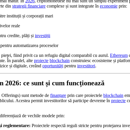
 mai matur. În
2026
, criptomonedele nu mai sunt un simplu experiment
rte din
strategii financiare
complexe și sunt integrate în
economie
prin:
re instituții și corporații mari
ivelor reale
tru credite, plăți și
investiții
 pentru automatizarea proceselor
pieței, fiind privit ca un refugiu digital comparabil cu aurul.
Ethereum
ate. În paralel, alte
proiecte
blockchain
construiesc ecosisteme și platfo
izice și digitale, creând
oportunități
pentru
investitori
.
în 2026: ce sunt și cum funcționează
in Offerings) sunt metode de
finanțare
prin care proiectele
blockchain
em
ublicului. Acestea permit investitorilor să participe devreme în
proiecte
cu
 diferențiază de vechile modele prin:
i reglementare:
Proiectele respectă reguli stricte pentru protejarea inves