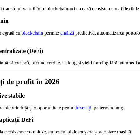
 transferul valorii între blockchain-uri creează ecosisteme mai flexibile 
hain
ntegrată cu
blockchain
permite
analiză
predictivă, automatizarea portofo
entralizate (DeFi)
nuă să crească, oferind credite, staking și yield farming fără intermediari
i de profit în 2026
ive stabile
t de referință și o oportunitate pentru
investiții
pe termen lung.
aplicații DeFi
la ecosisteme complexe, cu potențial de creștere și adoptare masivă.