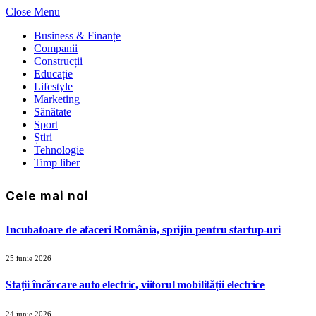
Close Menu
Business & Finanțe
Companii
Construcții
Educație
Lifestyle
Marketing
Sănătate
Sport
Știri
Tehnologie
Timp liber
Cele mai noi
Incubatoare de afaceri România, sprijin pentru startup-uri
25 iunie 2026
Stații încărcare auto electric, viitorul mobilității electrice
24 iunie 2026