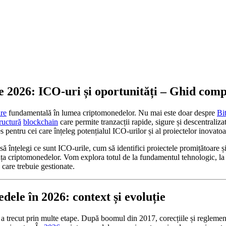
 2026: ICO‑uri și oportunități – Ghid comp
re
fundamentală în lumea criptomonedelor. Nu mai este doar despre
Bi
tructură
blockchain
care permite tranzacții rapide, sigure și descentraliza
es pentru cei care înțeleg potențialul ICO‑urilor și al proiectelor inovatoa
să înțelegi ce sunt ICO‑urile, cum să identifici proiectele promițătoare ș
iața criptomonedelor. Vom explora totul de la fundamentul tehnologic, la 
le care trebuie gestionate.
dele în 2026: context și evoluție
a trecut prin multe etape. După boomul din 2017, corecțiile și reglement