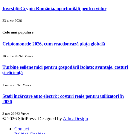
Investiții Crypto România, oportunități pentru viitor
23 iunie 2026
Cele mai populare
Criptomonede 2026, cum reacționează piața globală
18 iunie 2026
0
Views
Turbine eoliene mici pentru gospodării izolate: avantaje, costuri
și eficiență
1 iunie 2026
1
Views
Stații încărcare auto electric: costuri reale pentru utilizatori în
2026
3 mai 2026
2
Views
© 2026 ȘtiriPress. Designed by
AllmaDesign
.
Contact