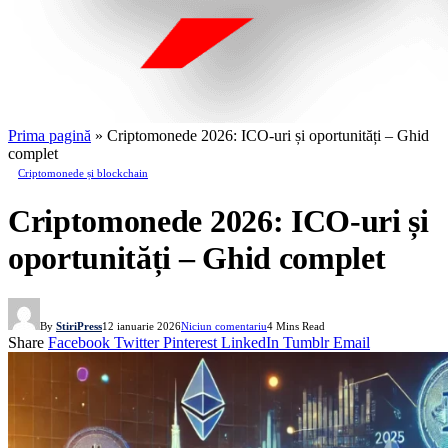
Prima pagină
»
Criptomonede 2026: ICO‑uri și oportunități – Ghid
complet
Criptomonede și blockchain
Criptomonede 2026: ICO‑uri și
oportunități – Ghid complet
By
StiriPress
12 ianuarie 2026
Niciun comentariu
4 Mins Read
Share
Facebook
Twitter
Pinterest
LinkedIn
Tumblr
Email