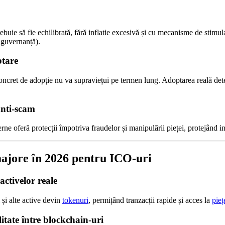
buie să fie echilibrată, fără inflatie excesivă și cu mecanisme de stimul
 guvernanță).
ptare
oncret de adopție nu va supraviețui pe termen lung. Adoptarea reală de
nti‑scam
 oferă protecții împotriva fraudelor și manipulării pieței, protejând inv
majore în 2026 pentru ICO‑uri
activelor reale
i și alte active devin
tokenuri
, permițând tranzacții rapide și acces la
pieț
litate între blockchain-uri