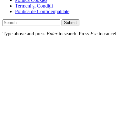
Politică Cookies
Termeni și Condiții
Politică de Confidențialitate
Submit
Type above and press
Enter
to search. Press
Esc
to cancel.