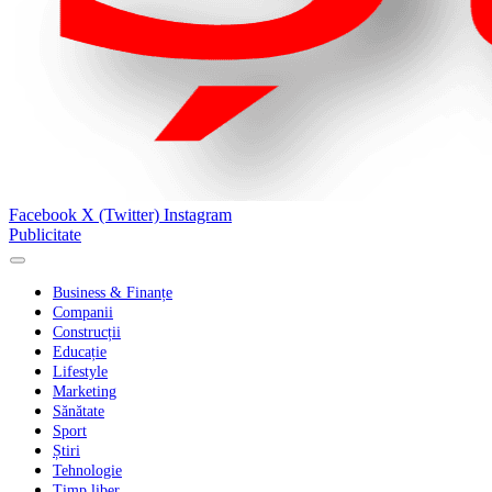
Facebook
X (Twitter)
Instagram
Publicitate
Business & Finanțe
Companii
Construcții
Educație
Lifestyle
Marketing
Sănătate
Sport
Știri
Tehnologie
Timp liber