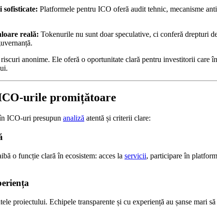
sofisticate:
Platformele pentru ICO oferă audit tehnic, mecanisme anti
loare reală:
Tokenurile nu sunt doar speculative, ci conferă drepturi de 
guvernanță.
iscuri anonime. Ele oferă o oportunitate clară pentru investitorii care în
ui.
 ICO‑urile promițătoare
te în ICO-uri presupun
analiză
atentă și criterii clare:
ă
aibă o funcție clară în ecosistem: acces la
servicii
, participare în platform
periența
patele proiectului. Echipele transparente și cu experiență au șanse mari s