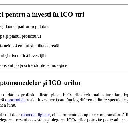
ci pentru a investi în ICO-uri
 și launchpad-uri reputabile
a și planul proiectului
mele tokenului și utilitatea reală
l și diversifică investițiile
nstant piața și trendurile tehnologice
riptomonedelor și ICO‑urilor
nsolidării și profesionalizării pieței. ICO-urile devin mai mature, iar ad
ează
oportunități
reale. Investitorii care înțeleg diferența dintre speculație 
rmen lung.
i sunt doar
monede digitale
, ci instrumente complexe care transformă fin
legerea acestui ecosistem și alegerea ICO-urilor potrivite poate aduce a