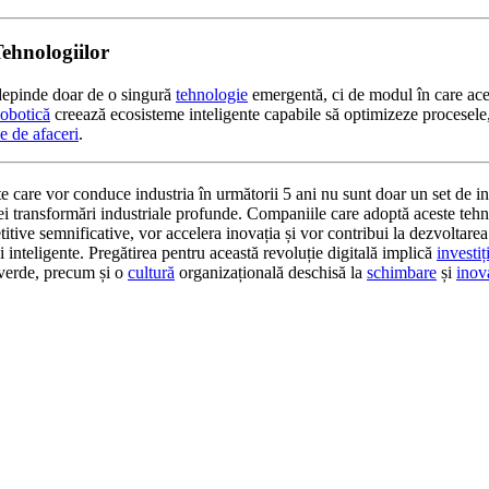
ehnologiilor
 depinde doar de o singură
tehnologie
emergentă, ci de modul în care ac
obotică
creează ecosisteme inteligente capabile să optimizeze procesele, 
e de afaceri
.
 care vor conduce industria în următorii 5 ani nu sunt doar un set de ino
ei transformări industriale profunde. Companiile care adoptă aceste teh
itive semnificative, vor accelera inovația și vor contribui la dezvoltare
și inteligente. Pregătirea pentru această revoluție digitală implică
investiți
erde, precum și o
cultură
organizațională deschisă la
schimbare
și
inov