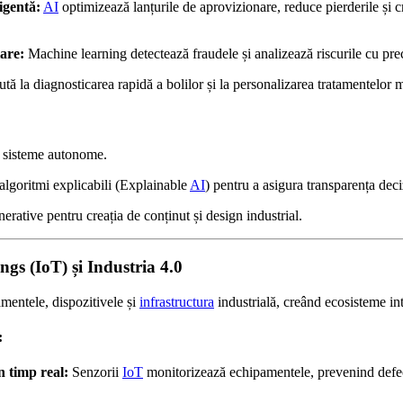
igentă:
AI
optimizează lanțurile de aprovizionare, reduce pierderile și cr
are:
Machine learning detectează fraudele și analizează riscurile cu prec
ută la diagnosticarea rapidă a bolilor și la personalizarea tratamentelor 
 sisteme autonome.
algoritmi explicabili (Explainable
AI
) pentru a asigura transparența deciz
erative pentru creația de conținut și design industrial.
ings (IoT) și Industria 4.0
entele, dispozitivele și
infrastructura
industrială, creând ecosisteme int
:
n timp real:
Senzorii
IoT
monitorizează echipamentele, prevenind defec