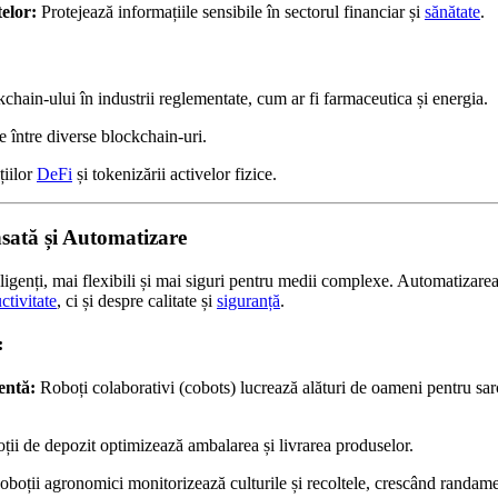
elor:
Protejează informațiile sensibile în sectorul financiar și
sănătate
.
hain-ului în industrii reglementate, cum ar fi farmaceutica și energia.
te între diverse blockchain-uri.
țiilor
DeFi
și tokenizării activelor fizice.
sată și Automatizare
ligenți, mai flexibili și mai siguri pentru medii complexe. Automatizarea
ctivitate
, ci și despre calitate și
siguranță
.
:
entă:
Roboți colaborativi (cobots) lucrează alături de oameni pentru sarc
ii de depozit optimizează ambalarea și livrarea produselor.
boții agronomici monitorizează culturile și recoltele, crescând randame