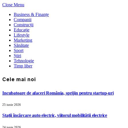
Close Menu
Business & Finanțe
Companii
Construcții
Educație
Lifestyle
Marketing
Sănătate
Sport
Știri
Tehnologie
Timp liber
Cele mai noi
Incubatoare de afaceri România, sprijin pentru startup-uri
25 iunie 2026
Stații încărcare auto electric, viitorul mobilității electrice
24 iunie 2026