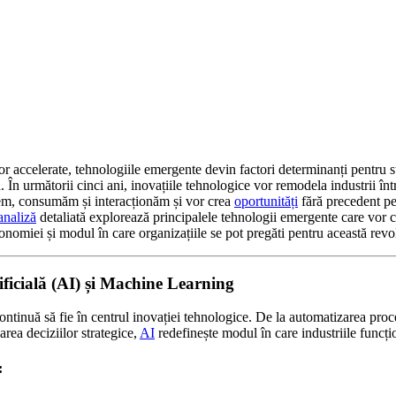
or accelerate, tehnologiile emergente devin factori determinanți pentru s
. În următorii cinci ani, inovațiile tehnologice vor remodela industrii în
m, consumăm și interacționăm și vor crea
oportunități
fără precedent p
analiză
detaliată explorează principalele tehnologii emergente care vor 
nomiei și modul în care organizațiile se pot pregăti pentru această revol
tificială (AI) și Machine Learning
ontinuă să fie în centrul inovației tehnologice. De la automatizarea proce
uarea deciziilor strategice,
AI
redefinește modul în care industriile funcți
: