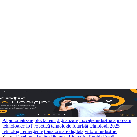
AI
automatizare
blockchain
digitalizare
inovație industrială
inovatii
tehnologice
IoT
robotică
tehnologie futuristă
tehnologii 2025
tehnologii emergente
transformare digitală
viitorul industriei
Share.
Facebook
Twitter
Pinterest
LinkedIn
Tumblr
Email