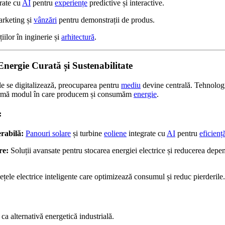
rate cu
AI
pentru
experiențe
predictive și interactive.
arketing și
vânzări
pentru demonstrații de produs.
iilor în inginerie și
arhitectură
.
Energie Curată și Sustenabilitate
le se digitalizează, preocuparea pentru
mediu
devine centrală. Tehnologi
ormă modul în care producem și consumăm
energie
.
:
rabilă:
Panouri solare
și turbine
eoliene
integrate cu
AI
pentru
eficienț
re:
Soluții avansate pentru stocarea energiei electrice și reducerea dep
țele electrice inteligente care optimizează consumul și reduc pierderile.
ca alternativă energetică industrială.