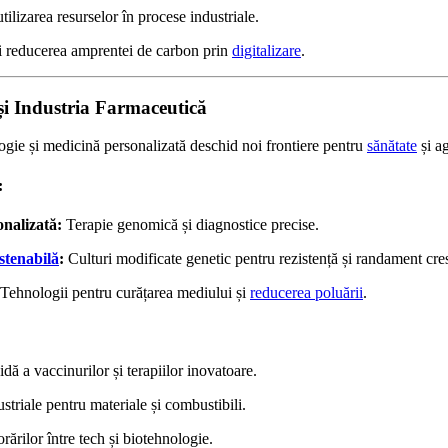
utilizarea resurselor în procese industriale.
i reducerea amprentei de carbon prin
digitalizare
.
 și Industria Farmaceutică
logie și medicină personalizată deschid noi frontiere pentru
sănătate
și ag
:
nalizată:
Terapie genomică și diagnostice precise.
stenabilă
:
Culturi modificate genetic pentru rezistență și randament cre
Tehnologii pentru curățarea mediului și
reducerea poluării
.
dă a vaccinurilor și terapiilor inovatoare.
triale pentru materiale și combustibili.
rărilor între tech și biotehnologie.