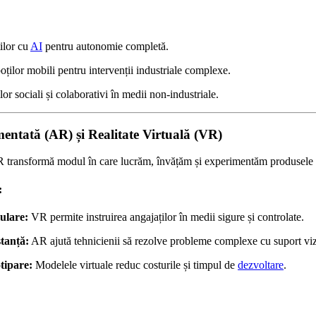
ilor cu
AI
pentru autonomie completă.
ților mobili pentru intervenții industriale complexe.
lor sociali și colaborativi în medii non-industriale.
mentată (AR) și Realitate Virtuală (VR)
 transformă modul în care lucrăm, învățăm și experimentăm produsele i
:
ulare:
VR permite instruirea angajaților în medii sigure și controlate.
stanță:
AR ajută tehnicienii să rezolve probleme complexe cu suport vizu
tipare:
Modelele virtuale reduc costurile și timpul de
dezvoltare
.