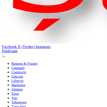
Facebook
X (Twitter)
Instagram
Publicitate
Business & Finanțe
Companii
Construcții
Educație
Lifestyle
Marketing
Sănătate
Sport
Știri
Tehnologie
Timp liber