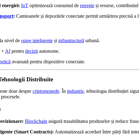
energiei:
IoT
optimizează consumul de
energie
și resurse, contribuind
ansport
:
Camioanele și depozitele conectate permit urmărirea precisă a li
la nivel de
orașe inteligente
și
infrastructură
urbană.
+
AI
pentru
decizii
autonome.
netică
avansată pentru dispozitive conectate.
Tehnologii Distribuite
este doar despre
criptomonede
. În
industrie
, tehnologia distribuției sigu
 procesele.
:
ovizionare:
Blockchain
asigură trasabilitatea produselor și reduce frau
ligente (Smart Contracts):
Automatizează acorduri între părți fără inte