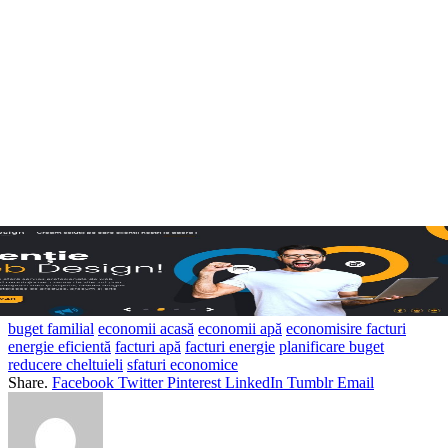
buget familial
economii acasă
economii apă
economisire facturi
energie eficientă
facturi apă
facturi energie
planificare buget
reducere cheltuieli
sfaturi economice
Share.
Facebook
Twitter
Pinterest
LinkedIn
Tumblr
Email