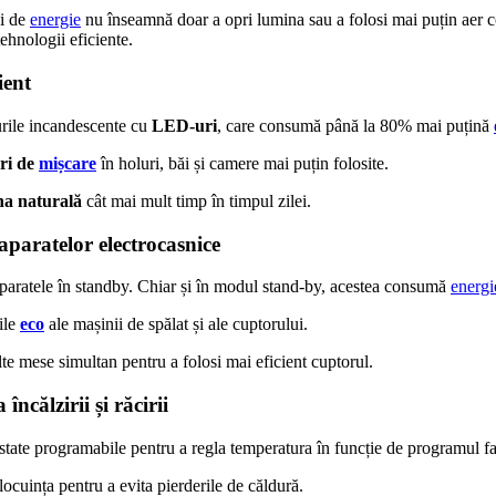
i de
energie
nu înseamnă doar a opri lumina sau a folosi mai puțin aer c
tehnologii eficiente.
ient
urile incandescente cu
LED-uri
, care consumă până la 80% mai puțină
ri de
mișcare
în holuri, băi și camere mai puțin folosite.
na naturală
cât mai mult timp în timpul zilei.
aparatelor electrocasnice
aratele în standby. Chiar și în modul stand-by, acestea consumă
energi
ile
eco
ale mașinii de spălat și ale cuptorului.
e mese simultan pentru a folosi mai eficient cuptorul.
 încălzirii și răcirii
state programabile pentru a regla temperatura în funcție de programul fa
locuința pentru a evita pierderile de căldură.