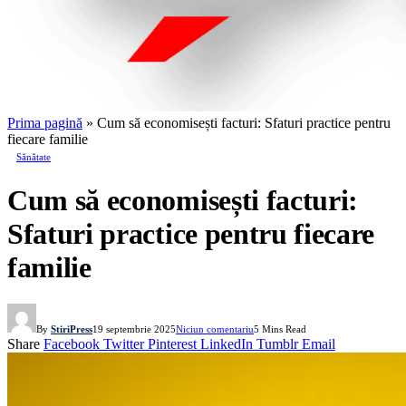
Prima pagină
»
Cum să economisești facturi: Sfaturi practice pentru
fiecare familie
Sănătate
Cum să economisești facturi:
Sfaturi practice pentru fiecare
familie
By
StiriPress
19 septembrie 2025
Niciun comentariu
5 Mins Read
Share
Facebook
Twitter
Pinterest
LinkedIn
Tumblr
Email