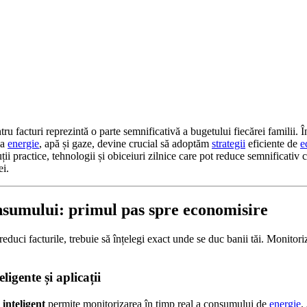
tru facturi reprezintă o parte semnificativă a bugetului fiecărei familii. Î
la
energie
, apă și gaze, devine crucial să adoptăm
strategii
eficiente de
e
uții practice, tehnologii și obiceiuri zilnice care pot reduce semnificativ c
ei.
nsumului: primul pas spre economisire
reduci facturile, trebuie să înțelegi exact unde se duc banii tăi. Monito
ligente și aplicații
 inteligent
permite monitorizarea în timp real a consumului de
energie
.