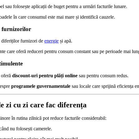
el sau folosește aplicații de buget pentru a urmări facturile lunare.
oadele în care consumul este mai mare și identifică cauzele.
furnizorilor
 diferiților furnizori de
energie
și apă.
e care oferă reduceri pentru consum constant sau pe perioade mai lung
stimulente
oferă
discount-uri pentru plăți online
sau pentru consum redus.
despre
programele guvernamentale
sau locale care sprijină eficiența e
e zi cu zi care fac diferența
nore în rutina zilnică pot reduce facturile considerabil:
când nu folosești camerele.