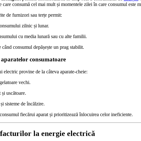
le care consumă cel mai mult și momentele zilei în care consumul este 
ite de furnizori sau terțe permit:
nsumului zilnic și lunar.
umului cu media lunară sau cu alte familii.
e când consumul depășește un prag stabilit.
ea aparatelor consumatoare
 electric provine de la câteva aparate-cheie:
gelatoare vechi.
 și uscătoare.
și sisteme de încălzire.
onsumul fiecărui aparat și prioritizează înlocuirea celor ineficiente.
facturilor la energie electrică