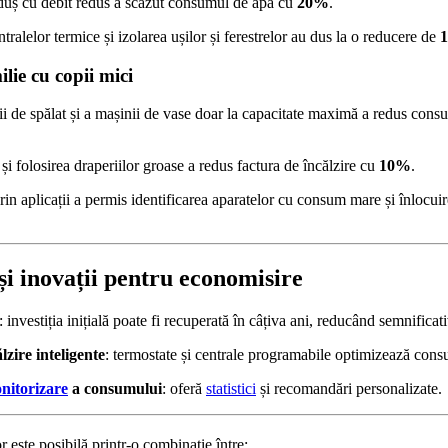
 duș cu debit redus a scăzut consumul de apă cu
20%
.
ralelor termice și izolarea ușilor și ferestrelor au dus la o reducere de
lie cu copii mici
ii de spălat și a mașinii de vase doar la capacitate maximă a redus cons
 și folosirea draperiilor groase a redus factura de încălzire cu
10%
.
in aplicații a permis identificarea aparatelor cu consum mare și înlocuir
 și inovații pentru economisire
: investiția inițială poate fi recuperată în câțiva ani, reducând semnifica
lzire inteligente
: termostate și centrale programabile optimizează cons
nitorizare
a consumului
: oferă
statistici
și recomandări personalizate.
 este posibilă printr-o combinație între: