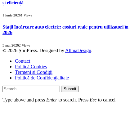
și eficiență
1 iunie 2026
1
Views
Stații încărcare auto electric: costuri reale pentru utilizatori în
2026
3 mai 2026
2
Views
© 2026 ȘtiriPress. Designed by
AllmaDesign
.
Contact
Politică Cookies
Termeni și Condiții
Politică de Confidențialitate
Submit
Type above and press
Enter
to search. Press
Esc
to cancel.