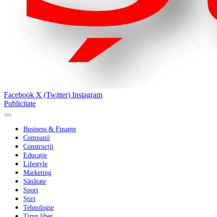
Facebook
X (Twitter)
Instagram
Publicitate
Business & Finanțe
Companii
Construcții
Educație
Lifestyle
Marketing
Sănătate
Sport
Știri
Tehnologie
Timp liber