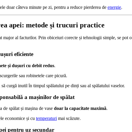
ele doar câteva minute pe zi, pentru a reduce pierderea de
energie
.
ea apei: metode și trucuri practice
 major al facturilor. Prin obiceiuri corecte și tehnologii simple, se pot 
ușuri eficiente
ete și dușuri cu debit redus
.
curgerile sau robinetele care picură.
 să curgă inutil în timpul spălatului pe dinți sau al spălatului vaselor.
sponsabilă a mașinilor de spălat
a de spălat și mașina de vase
doar la capacitate maximă
.
le economice și cu
temperaturi
mai scăzute.
apei pentru uz secundar