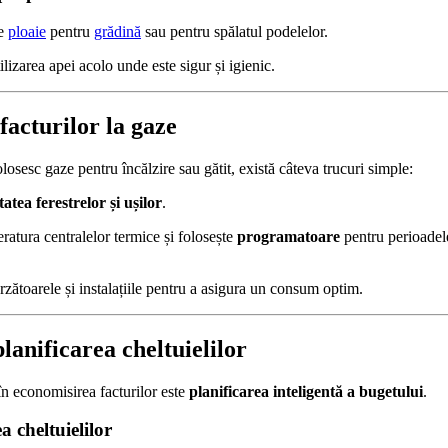
de
ploaie
pentru
grădină
sau pentru spălatul podelelor.
ilizarea apei acolo unde este sigur și igienic.
facturilor la gaze
olosesc gaze pentru încălzire sau gătit, există câteva trucuri simple:
tatea ferestrelor și ușilor
.
atura centralelor termice și folosește
programatoare
pentru perioadel
rzătoarele și instalațiile pentru a asigura un consum optim.
planificarea cheltuielilor
 în economisirea facturilor este
planificarea inteligentă a bugetului
.
a cheltuielilor