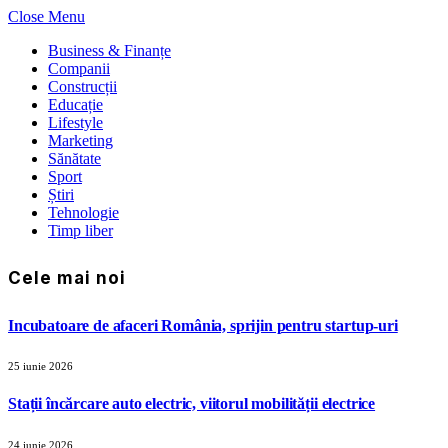
Close Menu
Business & Finanțe
Companii
Construcții
Educație
Lifestyle
Marketing
Sănătate
Sport
Știri
Tehnologie
Timp liber
Cele mai noi
Incubatoare de afaceri România, sprijin pentru startup-uri
25 iunie 2026
Stații încărcare auto electric, viitorul mobilității electrice
24 iunie 2026