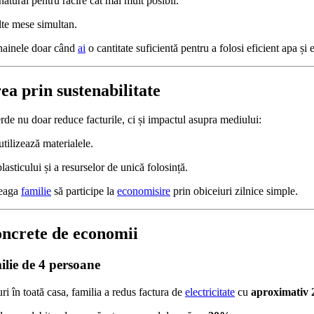
natural pentru răcire cât mai mult posibil.
te mese simultan.
 hainele doar când
ai
o cantitate suficientă pentru a folosi eficient apa și 
ea prin sustenabilitate
de nu doar reduce facturile, ci și impactul asupra mediului:
utilizează materialele.
lasticului și a resurselor de unică folosință.
reaga
familie
să participe la
economisire
prin obiceiuri zilnice simple.
oncrete de economii
lie de 4 persoane
i în toată casa, familia a redus factura de
electricitate
cu
aproximativ