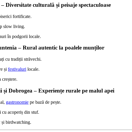
 – Diversitate culturală și peisaje spectaculoase
iserici fortificate.
p slow living.
uri în podgorii locale.
untenia – Rural autentic la poalele munților
i cu tradiții străvechi.
re și
festivaluri
locale.
n creștere.
ii și Dobrogea – Experiențe rurale pe malul apei
nal,
gastronomie
pe bază de pește.
 cu acoperiș din stuf.
 și birdwatching.