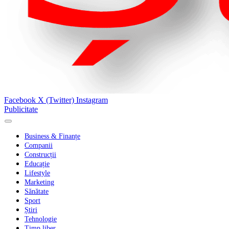
Facebook
X (Twitter)
Instagram
Publicitate
Business & Finanțe
Companii
Construcții
Educație
Lifestyle
Marketing
Sănătate
Sport
Știri
Tehnologie
Timp liber