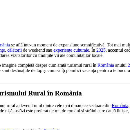
mânia
se află într-un moment de expansiune semnificativă. Tot mai mulți 
nțe
,
călătorii
de weekend sau
experiențe culturale
. În
2025
, accentul cad
area vizitatorilor cu tradițiile vii ale comunităților locale.
ă o imagine completă despre cum arată turismul rural în
România
anului
2
e sunt destinațiile de top și cum să îți planifici vacanța pentru a te bucura
Turismului Rural în România
ismul rural a devenit unul dintre cele mai dinamice sectoare din
România
 nișă, astăzi este preferat de mii de români și străini care caută liniște, n