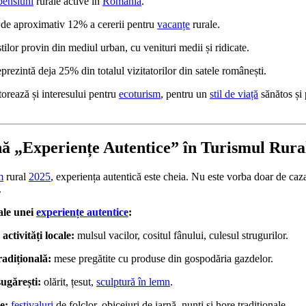
pensiuni
rurale active în
România
.
 de aproximativ 12% a cererii pentru
vacanțe
rurale.
știlor provin din mediul urban, cu venituri medii și ridicate.
reprezintă deja 25% din totalul vizitatorilor din satele românești.
torează și interesului pentru
ecoturism
, pentru un
stil de viață
sănătos și 
nă „Experiențe Autentice” în Turismul Rura
m
rural
2025
, experiența autentică este cheia. Nu este vorba doar de caza
.
ale unei
experiențe autentice
:
activități locale:
mulsul vacilor, cositul fânului, culesul strugurilor.
radițională:
mese pregătite cu produse din gospodăria gazdelor.
ugărești:
olărit, țesut,
sculptură în lemn
.
e:
festivaluri
de folclor, obiceiuri de iarnă, nunți și hore tradiționale.