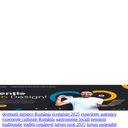
destinații turistice România
ecoturism 2025
experiențe autentice
experiențe culturale România
gastronomie locală
pensiuni
tradiționale
tradiții românești
turism rural 2025
turism sustenabil