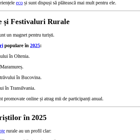
eriențele
eco
și sunt dispuși să plătească mai mult pentru ele.
 și Festivaluri Rurale
nt un magnet pentru turiști.
ri
populare în
2025
:
ului în Oltenia.
n Maramureș.
trăvului în Bucovina.
ui în Transilvania.
 promovate online și atrag mii de participanți anual.
riștilor în 2025
nțe
rurale au un profil clar: