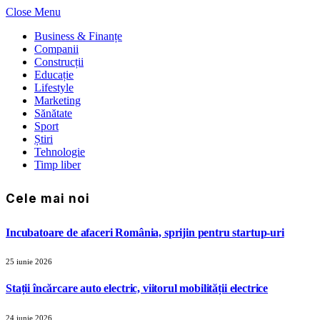
Close Menu
Business & Finanțe
Companii
Construcții
Educație
Lifestyle
Marketing
Sănătate
Sport
Știri
Tehnologie
Timp liber
Cele mai noi
Incubatoare de afaceri România, sprijin pentru startup-uri
25 iunie 2026
Stații încărcare auto electric, viitorul mobilității electrice
24 iunie 2026