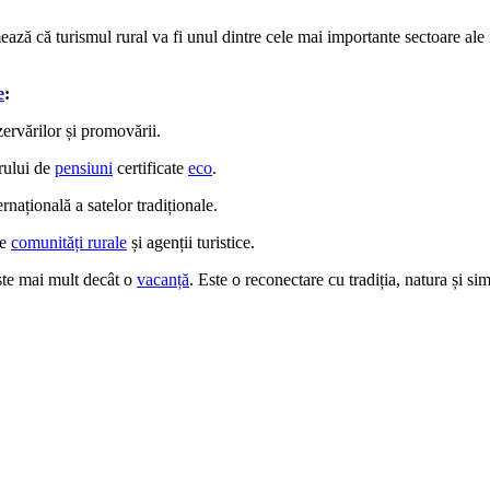
ază că turismul rural va fi unul dintre cele mai importante sectoare ale i
e
:
zervărilor și promovării.
rului de
pensiuni
certificate
eco
.
națională a satelor tradiționale.
re
comunități rurale
și agenții turistice.
te mai mult decât o
vacanță
. Este o reconectare cu tradiția, natura și sim