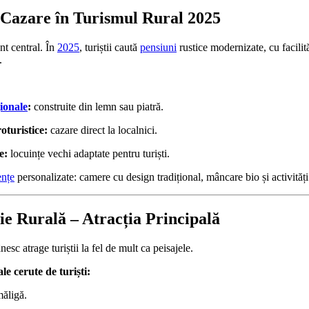
i Cazare în Turismul Rural 2025
nt central. În
2025
, turiștii caută
pensiuni
rustice modernizate, cu facilit
.
ionale
:
construite din lemn sau piatră.
oturistice:
cazare direct la localnici.
e:
locuințe vechi adaptate pentru turiști.
ențe
personalizate: camere cu design tradițional, mâncare bio și activități
e Rurală – Atracția Principală
esc atrage turiștii la fel de mult ca peisajele.
e cerute de turiști:
ăligă.