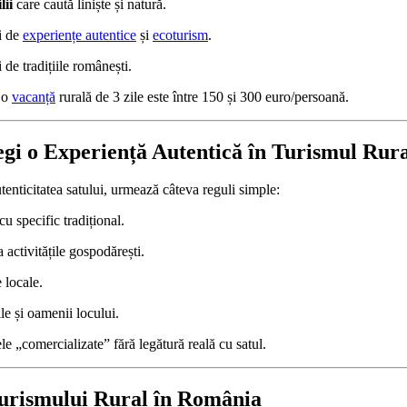
lii
care caută liniște și natură.
i de
experiențe autentice
și
ecoturism
.
 de tradițiile românești.
 o
vacanță
rurală de 3 zile este între 150 și 300 euro/persoană.
gi o Experiență Autentică în Turismul Rur
utenticitatea satului, urmează câteva reguli simple:
cu specific tradițional.
a activitățile gospodărești.
 locale.
ile și oamenii locului.
le „comercializate” fără legătură reală cu satul.
Turismului Rural în România