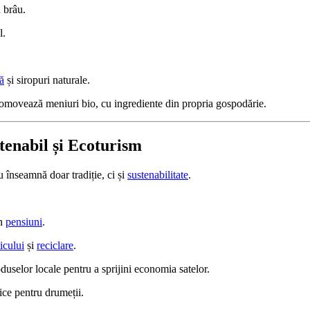
 brâu.
l.
ă
și siropuri naturale.
romovează meniuri bio, cu ingrediente din propria gospodărie.
tenabil și Ecoturism
 înseamnă doar tradiție, ci și
sustenabilitate
.
în
pensiuni
.
icului
și
reciclare
.
uselor locale pentru a sprijini economia satelor.
gice pentru drumeții.