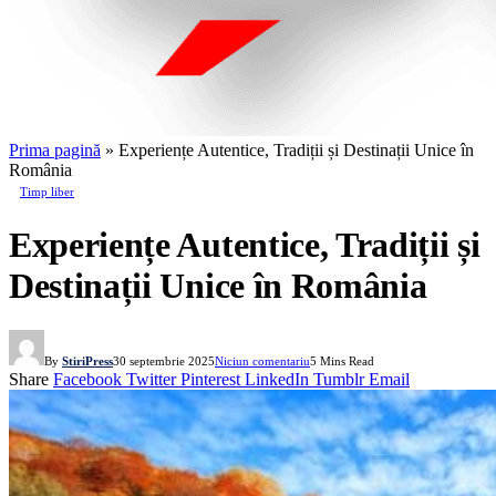
Prima pagină
»
Experiențe Autentice, Tradiții și Destinații Unice în
România
Timp liber
Experiențe Autentice, Tradiții și
Destinații Unice în România
By
StiriPress
30 septembrie 2025
Niciun comentariu
5 Mins Read
Share
Facebook
Twitter
Pinterest
LinkedIn
Tumblr
Email