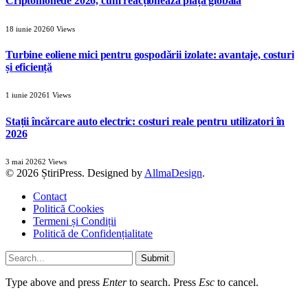
Criptomonede 2026, cum reacționează piața globală
18 iunie 2026
0
Views
Turbine eoliene mici pentru gospodării izolate: avantaje, costuri
și eficiență
1 iunie 2026
1
Views
Stații încărcare auto electric: costuri reale pentru utilizatori în
2026
3 mai 2026
2
Views
© 2026 ȘtiriPress. Designed by
AllmaDesign
.
Contact
Politică Cookies
Termeni și Condiții
Politică de Confidențialitate
Submit
Type above and press
Enter
to search. Press
Esc
to cancel.