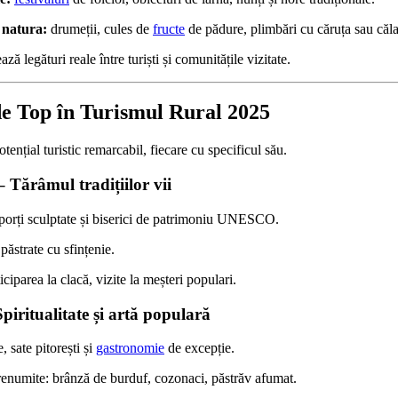
 natura:
drumeții, cules de
fructe
de pădure, plimbări cu căruța sau căla
ază legături reale între turiști și comunitățile vizitate.
 de Top în Turismul Rural 2025
tențial turistic remarcabil, fiecare cu specificul său.
 Tărâmul tradițiilor vii
 porți sculptate și biserici de patrimoniu UNESCO.
păstrate cu sfințenie.
ticiparea la clacă, vizite la meșteri populari.
piritualitate și artă populară
, sate pitorești și
gastronomie
de excepție.
renumite: brânză de burduf, cozonaci, păstrăv afumat.