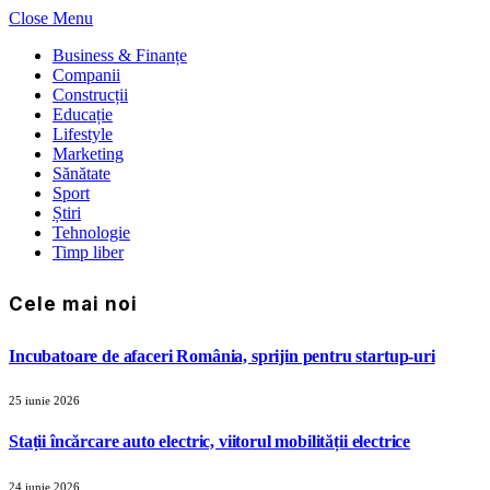
Close Menu
Business & Finanțe
Companii
Construcții
Educație
Lifestyle
Marketing
Sănătate
Sport
Știri
Tehnologie
Timp liber
Cele mai noi
Incubatoare de afaceri România, sprijin pentru startup-uri
25 iunie 2026
Stații încărcare auto electric, viitorul mobilității electrice
24 iunie 2026