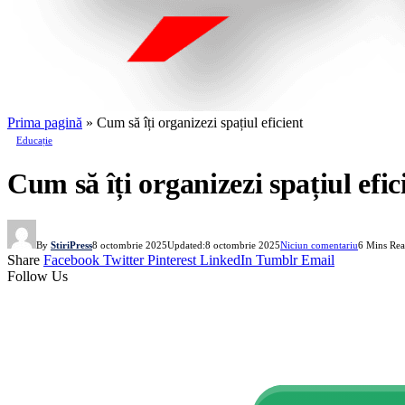
Prima pagină
»
Cum să îți organizezi spațiul eficient
Educație
Cum să îți organizezi spațiul efic
By
StiriPress
8 octombrie 2025
Updated:
8 octombrie 2025
Niciun comentariu
6 Mins Re
Share
Facebook
Twitter
Pinterest
LinkedIn
Tumblr
Email
Follow Us