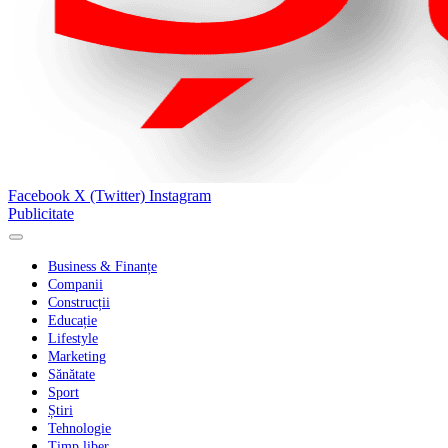
Facebook
X (Twitter)
Instagram
Publicitate
Business & Finanțe
Companii
Construcții
Educație
Lifestyle
Marketing
Sănătate
Sport
Știri
Tehnologie
Timp liber