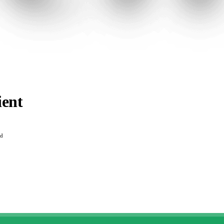
ient
ad