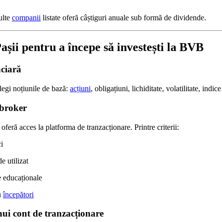
ulte
companii
listate oferă câștiguri anuale sub formă de dividende.
Pașii pentru a începe să investești la BVB
nciară
elegi noțiunile de bază:
acțiuni
, obligațiuni, lichiditate, volatilitate, indice
 broker
 oferă acces la platforma de tranzacționare. Printre criterii:
i
e utilizat
e educaționale
u
începători
nui cont de tranzacționare