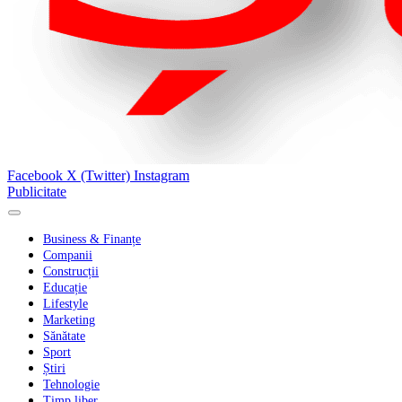
Facebook
X (Twitter)
Instagram
Publicitate
Business & Finanțe
Companii
Construcții
Educație
Lifestyle
Marketing
Sănătate
Sport
Știri
Tehnologie
Timp liber