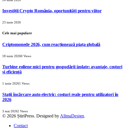
Investiții Crypto România, oportunități pentru viitor
23 iunie 2026
Cele mai populare
Criptomonede 2026, cum reacționează piața globală
18 iunie 2026
0
Views
Turbine eoliene mici pentru gospodării izolate: avantaje, costuri
și eficiență
1 iunie 2026
1
Views
Stații încărcare auto electric: costuri reale pentru utilizatori în
2026
3 mai 2026
2
Views
© 2026 ȘtiriPress. Designed by
AllmaDesign
.
Contact