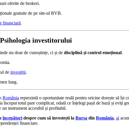
suri oferite de brokeri.
ționale gratuite de pe site-ul BVB.
e financiară
.
Psihologia investitorului
nde nu doar de cunoștințe, ci și de
disciplină și control emoțional
.
ăcomia.
nul de
investiții
.
rmen lung.
n
România
reprezintă o oportunitate reală pentru oricine dorește să își 
la început totul pare complicat, odată ce înțelegi pașii de bază și eviți gr
 un instrument accesibil și profitabil.
ru
începători
despre cum să investești la
Bursa
din
România
,
ai
acum
ependenței financiare.