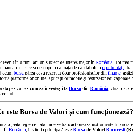
u devenit în ultimii ani un subiect de interes major în
România
. Tot mai 
le bancare clasice și descoperă că piața de capital oferă
oportunități
atrac
nă acum
bursa
părea ceva rezervat doar profesioniștilor din
finanțe
, astăz
orită platformelor online, aplicațiilor mobile și resurselor educaționale 
 arată pas cu pas
cum să investești la
Bursa
din
România
, chiar dacă 
omeniul.
Ce este Bursa de Valori și cum funcționează
intă o piață reglementată unde se tranzacționează instrumente financiar
e. În
România
, instituția principală este
Bursa
de Valori
București
(B