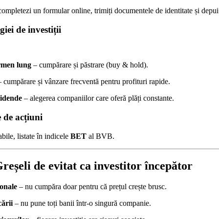
completezi un formular online, trimiți documentele de identitate și dep
iei de investiții
rmen lung
– cumpărare și păstrare (buy & hold).
 cumpărare și vânzare frecventă pentru profituri rapide.
vidende
– alegerea companiilor care oferă plăți constante.
e de acțiuni
abile, listate în indicele
BET
al BVB.
reșeli de evitat ca investitor începător
onale
– nu cumpăra doar pentru că prețul crește brusc.
cării
– nu pune toți banii într-o singură companie.