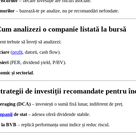
iscurilor
– fiecare investiție are riscuri asociate.
nurilor
– bazează-te pe analize, nu pe recomandări nefondate.
Cum analizezi o companie listată la bursă
ent trebuie să înveți să analizezi:
ciare
(
profit
, datorii, cash flow).
sieri
(PER, dividend yield, P/BV).
omic și sectorial
.
Strategii de investiții recomandate pentru în
veraging (DCA)
– investești o sumă fixă lunar, indiferent de preț.
mpanii
de stat
– adesea oferă dividende stabile.
e la BVB
– replică performanța unui indice și reduc riscul.