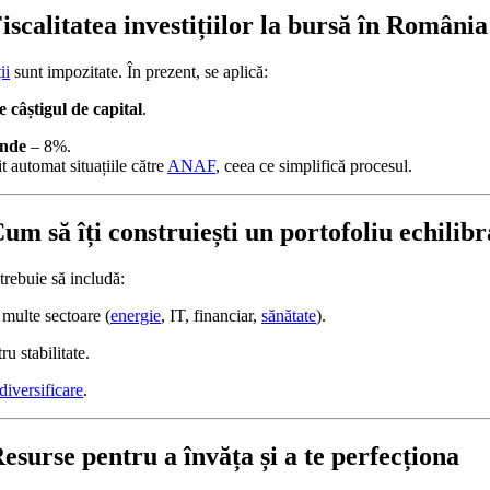
iscalitatea investițiilor la bursă în România
ii
sunt impozitate. În prezent, se aplică:
 câștigul de capital
.
ende
– 8%.
t automat situațiile către
ANAF
, ceea ce simplifică procesul.
um să îți construiești un portofoliu echilibr
trebuie să includă:
multe sectoare (
energie
, IT, financiar,
sănătate
).
u stabilitate.
diversificare
.
esurse pentru a învăța și a te perfecționa