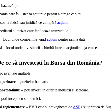
e bazează pe:
nia care își listează acțiunile pentru a atrage capital.
soana fizică sau juridică ce cumpără
acțiuni
.
ediarul autorizat care facilitează tranzacțiile.
– locul unde companiile vând
acțiuni
pentru prima dată.
ră
– locul unde investitorii schimbă între ei acțiunile deja emise.
De ce să investești la Bursa din România?
duc avantaje multiple:
uperioare
depozitelor bancare.
portofoliului
– poți investi în diferite industrii și sectoare.
 poți începe cu sume mici.
i reglementare
– BVB este supravegheată de
ASF
(Autoritatea de Su