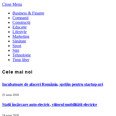
Close Menu
Business & Finanțe
Companii
Construcții
Educație
Lifestyle
Marketing
Sănătate
Sport
Știri
Tehnologie
Timp liber
Cele mai noi
Incubatoare de afaceri România, sprijin pentru startup-uri
25 iunie 2026
Stații încărcare auto electric, viitorul mobilității electrice
24 iunie 2026