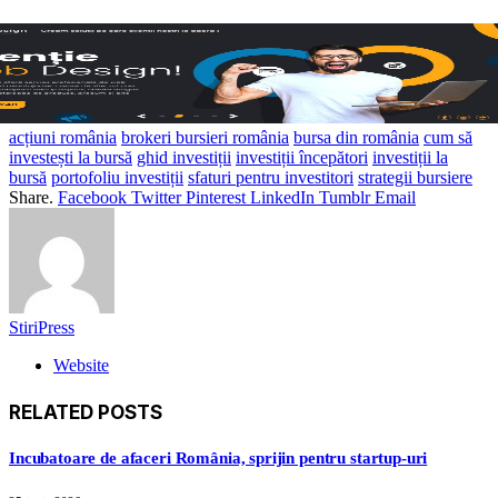
acțiuni românia
brokeri bursieri românia
bursa din românia
cum să
investești la bursă
ghid investiții
investiții începători
investiții la
bursă
portofoliu investiții
sfaturi pentru investitori
strategii bursiere
Share.
Facebook
Twitter
Pinterest
LinkedIn
Tumblr
Email
StiriPress
Website
RELATED
POSTS
Incubatoare de afaceri România, sprijin pentru startup-uri