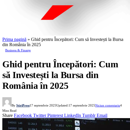
Prima pagină
»
Ghid pentru Începători: Cum să Investești la Bursa
din România în 2025
Business & Finanțe
Ghid pentru Începători: Cum
să Investești la Bursa din
România în 2025
By
StiriPress
17 septembrie 2025
Updated:
17 septembrie 2025
Niciun comentariu
4
Mins Read
Share
Facebook
Twitter
Pinterest
LinkedIn
Tumblr
Email