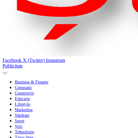
Facebook
X (Twitter)
Instagram
Publicitate
Business & Finanțe
Companii
Construcții
Educație
Lifestyle
Marketing
Sănătate
Sport
Știri
Tehnologie
Timp liber