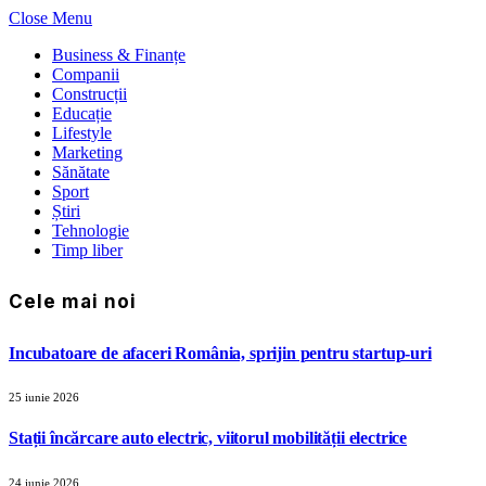
Close Menu
Business & Finanțe
Companii
Construcții
Educație
Lifestyle
Marketing
Sănătate
Sport
Știri
Tehnologie
Timp liber
Cele mai noi
Incubatoare de afaceri România, sprijin pentru startup-uri
25 iunie 2026
Stații încărcare auto electric, viitorul mobilității electrice
24 iunie 2026