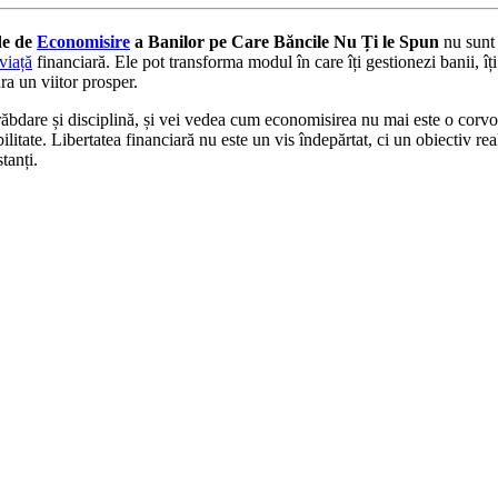
de de
Economisire
a Banilor pe Care Băncile Nu Ți le Spun
nu sunt 
viață
financiară. Ele pot transforma modul în care îți gestionezi banii, îț
gura un viitor prosper.
răbdare și disciplină, și vei vedea cum economisirea nu mai este o corvoa
abilitate. Libertatea financiară nu este un vis îndepărtat, ci un obiectiv rea
tanți.