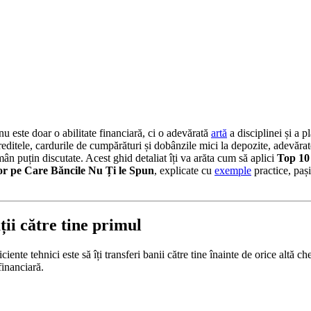
u este doar o abilitate financiară, ci o adevărată
artă
a disciplinei și a pl
ditele, cardurile de cumpărături și dobânzile mici la depozite, adevărat
ân puțin discutate. Acest ghid detaliat îți va arăta cum să aplici
Top 10
or pe Care Băncile Nu Ți le Spun
, explicate cu
exemple
practice, pași
ții către tine primul
iente tehnici este să îți transferi banii către tine înainte de orice altă ch
financiară.
: