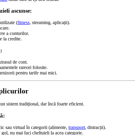
ieli ascunse:
ilizate (
fitness
, streaming, aplicații).
care.
ere a conturilor.
 la credite.
:
xtrasul de cont.
amentele rareori folosite.
nizorii pentru tarife mai mici.
plicurilor
un sistem tradițional, dar încă foarte eficient.
ă:
zic sau virtual în categorii (alimente,
transport
, distracții).
 gol, nu mai faci cheltuieli la acea categorie.