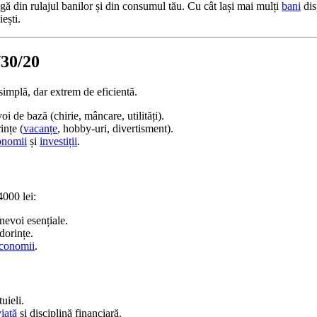
igă din rulajul banilor și din consumul tău. Cu cât lași mai mulți
bani
dis
ești.
/30/20
simplă, dar extrem de eficientă.
i de bază (chirie, mâncare, utilități).
ințe (
vacanțe
, hobby-uri, divertisment).
onomii
și
investiții
.
4000 lei:
nevoi esențiale.
dorințe.
conomii
.
tuieli.
iață
și disciplină financiară.