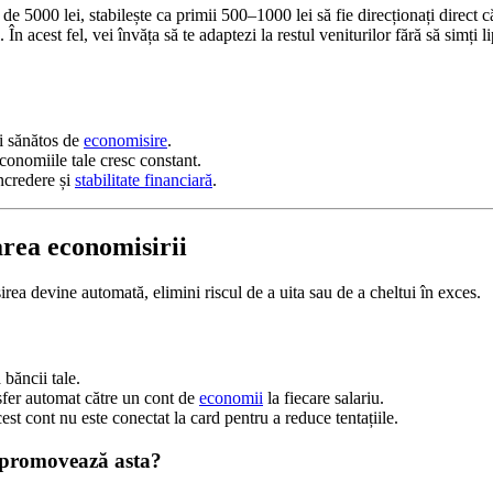
de 5000 lei, stabilește ca primii 500–1000 lei să fie direcționați direct c
. În acest fel, vei învăța să te adaptezi la restul veniturilor fără să simți 
i sănătos de
economisire
.
conomiile tale cresc constant.
încredere și
stabilitate financiară
.
rea economisirii
ea devine automată, elimini riscul de a uita sau de a cheltui în exces.
a băncii tale.
sfer automat către un cont de
economii
la fiecare salariu.
est cont nu este conectat la card pentru a reduce tentațiile.
 promovează asta?