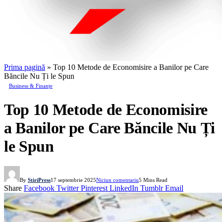
Prima pagină
»
Top 10 Metode de Economisire a Banilor pe Care
Băncile Nu Ți le Spun
Business & Finanțe
Top 10 Metode de Economisire
a Banilor pe Care Băncile Nu Ți
le Spun
By
StiriPress
17 septembrie 2025
Niciun comentariu
5 Mins Read
Share
Facebook
Twitter
Pinterest
LinkedIn
Tumblr
Email