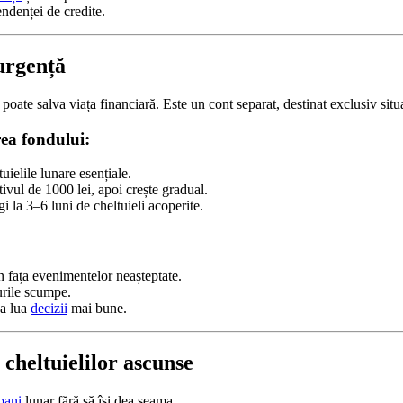
ndenței de credite.
urgență
poate salva viața financiară. Este un cont separat, destinat exclusiv situ
rea fondului:
uielile lunare esențiale.
ivul de 1000 lei, apoi crește gradual.
gi la 3–6 luni de cheltuieli acoperite.
n fața evenimentelor neașteptate.
rile scumpe.
 a lua
decizii
mai bune.
 cheltuielilor ascunse
bani
lunar fără să își dea seama.