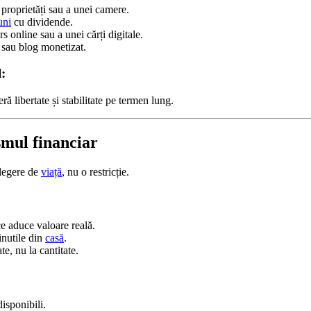
 proprietăți sau a unei camere.
uni
cu dividende.
s online sau a unei cărți digitale.
sau blog monetizat.
l:
eră libertate și stabilitate pe termen lung.
smul financiar
legere de
viață
, nu o restricție.
 aduce valoare reală.
inutile din
casă
.
ate, nu la cantitate.
isponibili.