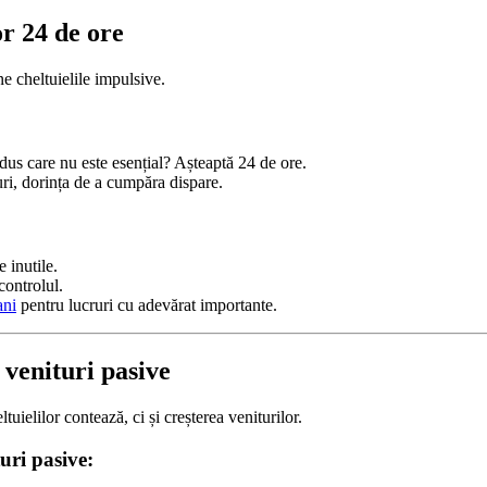
or 24 de ore
 cheltuielile impulsive.
us care nu este esențial? Așteaptă 24 de ore.
ri, dorința de a cumpăra dispare.
e inutile.
controlul.
ani
pentru lucruri cu adevărat importante.
 venituri pasive
uielilor contează, ci și creșterea veniturilor.
uri pasive: