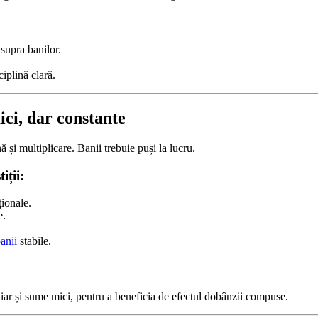
supra banilor.
ciplină clară.
mici, dar constante
și multiplicare. Banii trebuie puși la lucru.
iții:
ționale.
e.
anii
stabile.
hiar și sume mici, pentru a beneficia de efectul dobânzii compuse.