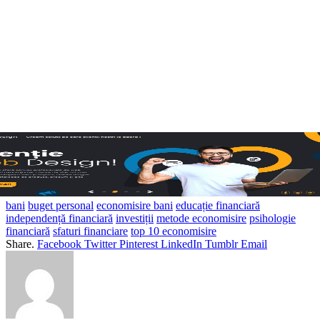
bani
buget personal
economisire bani
educație financiară
independență financiară
investiții
metode economisire
psihologie
financiară
sfaturi financiare
top 10 economisire
Share.
Facebook
Twitter
Pinterest
LinkedIn
Tumblr
Email