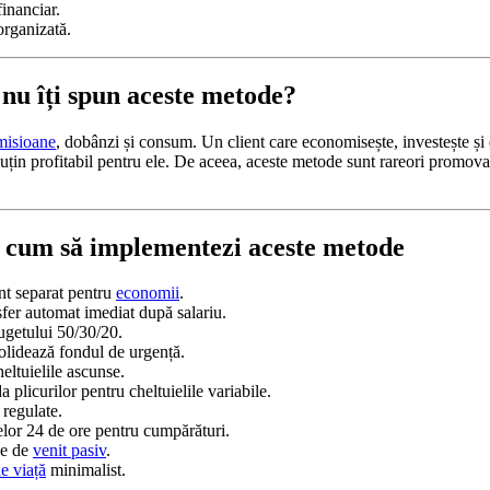
inanciar.
organizată.
 nu îți spun aceste metode?
misioane
, dobânzi și consum. Un client care economisește, investește și e
uțin profitabil pentru ele. De aceea, aceste metode sunt rareori promovat
: cum să implementezi aceste metode
t separat pentru
economii
.
sfer automat imediat după salariu.
ugetului 50/30/20.
olidează fondul de urgență.
eltuielile ascunse.
 plicurilor pentru cheltuielile variabile.
regulate.
elor 24 de ore pentru cumpărături.
se de
venit pasiv
.
de viață
minimalist.