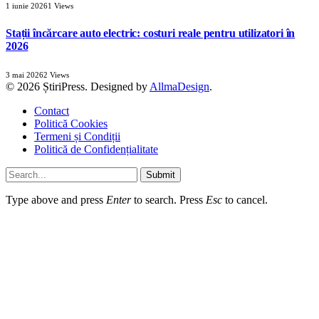
1 iunie 2026
1
Views
Stații încărcare auto electric: costuri reale pentru utilizatori în
2026
3 mai 2026
2
Views
© 2026 ȘtiriPress. Designed by
AllmaDesign
.
Contact
Politică Cookies
Termeni și Condiții
Politică de Confidențialitate
Submit
Type above and press
Enter
to search. Press
Esc
to cancel.