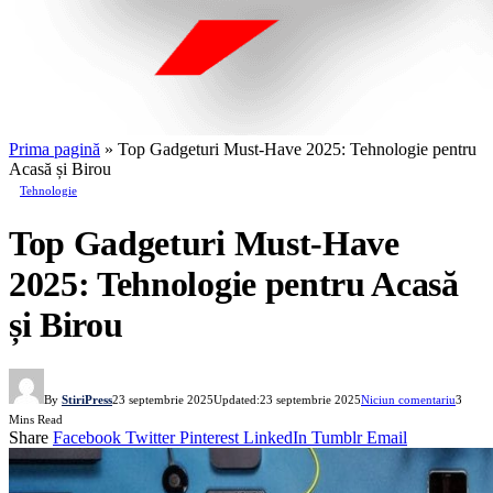
Prima pagină
»
Top Gadgeturi Must-Have 2025: Tehnologie pentru
Acasă și Birou
Tehnologie
Top Gadgeturi Must-Have
2025: Tehnologie pentru Acasă
și Birou
By
StiriPress
23 septembrie 2025
Updated:
23 septembrie 2025
Niciun comentariu
3
Mins Read
Share
Facebook
Twitter
Pinterest
LinkedIn
Tumblr
Email