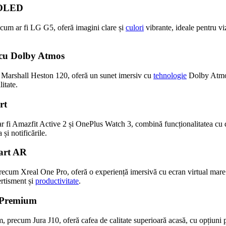
e OLED
um ar fi LG G5, oferă imagini clare și
culori
vibrante, ideale pentru vi
 cu Dolby Atmos
Marshall Heston 120, oferă un sunet imersiv cu
tehnologie
Dolby Atmos
itate.
rt
r fi Amazfit Active 2 și OnePlus Watch 3, combină funcționalitatea cu 
și notificările.
mart AR
ecum Xreal One Pro, oferă o experiență imersivă cu ecran virtual mare ș
ertisment și
productivitate
.
e Premium
 precum Jura J10, oferă cafea de calitate superioară acasă, cu opțiuni p