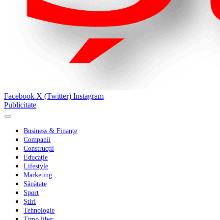
Facebook
X (Twitter)
Instagram
Publicitate
Business & Finanțe
Companii
Construcții
Educație
Lifestyle
Marketing
Sănătate
Sport
Știri
Tehnologie
Timp liber