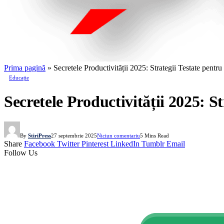
Prima pagină
»
Secretele Productivității 2025: Strategii Testate pent
Educație
Secretele Productivității 2025: S
By
StiriPress
27 septembrie 2025
Niciun comentariu
5 Mins Read
Share
Facebook
Twitter
Pinterest
LinkedIn
Tumblr
Email
Follow Us