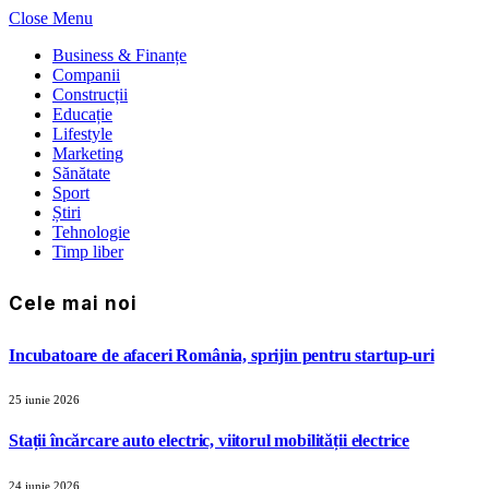
Close Menu
Business & Finanțe
Companii
Construcții
Educație
Lifestyle
Marketing
Sănătate
Sport
Știri
Tehnologie
Timp liber
Cele mai noi
Incubatoare de afaceri România, sprijin pentru startup-uri
25 iunie 2026
Stații încărcare auto electric, viitorul mobilității electrice
24 iunie 2026