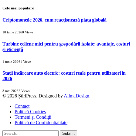
Cele mai populare
Criptomonede 2026, cum reacționează piața globală
18 iunie 2026
0
Views
Turbine eoliene mici pentru gospodării izolate: avantaje, costuri
și eficiență
1 iunie 2026
1
Views
Stații încărcare auto electric: costuri reale pentru utilizatori în
2026
3 mai 2026
2
Views
© 2026 ȘtiriPress. Designed by
AllmaDesign
.
Contact
Politică Cookies
Termeni și Condiții
Politică de Confidențialitate
Submit