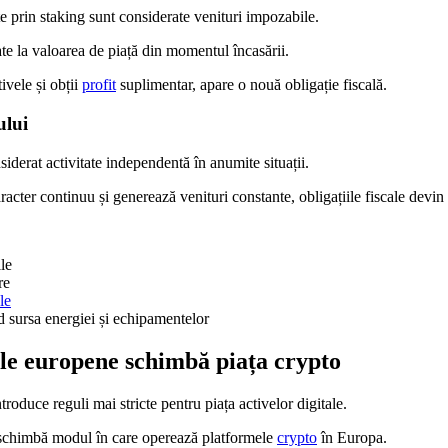
 prin staking sunt considerate venituri impozabile.
te la valoarea de piață din momentul încasării.
tivele și obții
profit
suplimentar, apare o nouă obligație fiscală.
ului
iderat activitate independentă în anumite situații.
aracter continuu și generează venituri constante, obligațiile fiscale dev
ile
re
le
nd sursa energiei și echipamentelor
le europene schimbă piața crypto
troduce reguli mai stricte pentru piața activelor digitale.
chimbă modul în care operează platformele
crypto
în Europa.