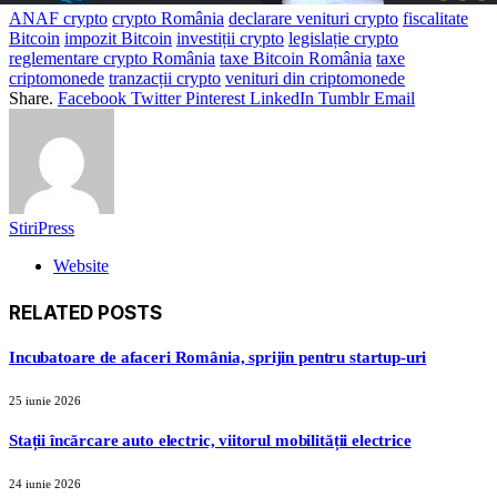
ANAF crypto
crypto România
declarare venituri crypto
fiscalitate
Bitcoin
impozit Bitcoin
investiții crypto
legislație crypto
reglementare crypto România
taxe Bitcoin România
taxe
criptomonede
tranzacții crypto
venituri din criptomonede
Share.
Facebook
Twitter
Pinterest
LinkedIn
Tumblr
Email
StiriPress
Website
RELATED
POSTS
Incubatoare de afaceri România, sprijin pentru startup-uri
25 iunie 2026
Stații încărcare auto electric, viitorul mobilității electrice
24 iunie 2026