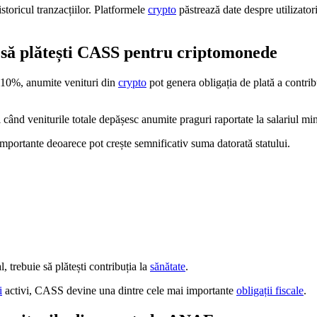
istoricul tranzacțiilor. Platformele
crypto
păstrează date despre utilizatori,
 să plătești CASS pentru criptomonede
 10%, anumite venituri din
crypto
pot genera obligația de plată a contrib
când veniturile totale depășesc anumite praguri raportate la salariul m
 importante deoarece pot crește semnificativ suma datorată statului.
, trebuie să plătești contribuția la
sănătate
.
i
activi, CASS devine una dintre cele mai importante
obligații fiscale
.