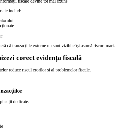
formații fiscale devine tot mai extins.
rtate includ:
zatorului
cționate
te
deră că tranzacțiile externe nu sunt vizibile își asumă riscuri mari.
izezi corect evidența fiscală
or reduce riscul erorilor și al problemelor fiscale.
anzacțiilor
plicații dedicate.
ie