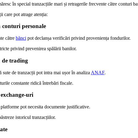
măresc în special tranzacțiile mari și retragerile frecvente către conturi b
ii care pot atrage atenția:
n conturi personale
nte către
bănci
pot declanșa verificări privind proveniența fondurilor.
tricte privind prevenirea spălării banilor.
ă de trading
ă sute de tranzacții pot intra mai ușor în analiza
ANAF
.
urile constante ridică întrebări fiscale.
e exchange-uri
e platforme pot necesita documente justificative.
păstreze istoricul tranzacțiilor.
ate