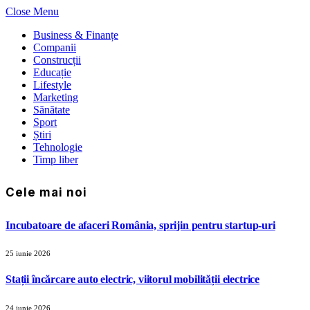
Close Menu
Business & Finanțe
Companii
Construcții
Educație
Lifestyle
Marketing
Sănătate
Sport
Știri
Tehnologie
Timp liber
Cele mai noi
Incubatoare de afaceri România, sprijin pentru startup-uri
25 iunie 2026
Stații încărcare auto electric, viitorul mobilității electrice
24 iunie 2026