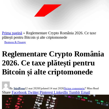
Prima pagină
»
Reglementare Crypto România 2026. Ce taxe
plătești pentru Bitcoin și alte criptomonede
Business & Finanțe
Reglementare Crypto România
2026. Ce taxe plătești pentru
Bitcoin și alte criptomonede
By
StiriPress
12 mai 2026
Updated:
14 mai 2026
Niciun comentariu
7 Mins Read
Share
Facebook
Twitter
Pinterest
LinkedIn
Tumblr
Email