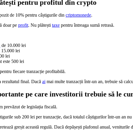
ătești pentru profitul din crypto
pozit de 10% pentru câștigurile din
criptomonede
.
ză doar pe
profit
. Nu plătești
taxe
pentru întreaga sumă retrasă.
n
de 10.000 lei
 15.000 lei
00 lei
t este 500 lei
pentru fiecare tranzacție profitabilă.
a rezultatul final. Dacă
ai
mai multe tranzacții într-un an, trebuie să calcu
ortante pe care investitorii trebuie să le c
 prevăzut de legislația fiscală.
gurile sub 200 lei per tranzacție, dacă totalul câștigurilor într-un an nu
retează greșit această regulă. Dacă depășești plafonul anual, veniturile 