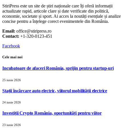
StiriPress este un site de știri naționale care îți oferă informații
actualizate rapid, articole clare și date verificate din politică,
economie, societate și sport. Ai acces la noutăți esențiale și analize
concise pentru a înțelege corect evenimentele din România.
Email:
office@stiripress.ro
Contact:
+1-320-0123-451
Facebook
Cele mai noi
Incubatoare de afaceri România, sprijin pentru startup-uri
25 iunie 2026
Stații încărcare auto electric, viitorul mobilității electrice
24 iunie 2026
Investiții Crypto România, oportunități pentru viitor
23 iunie 2026