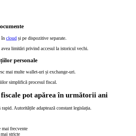
documente
 în
cloud
și pe dispozitive separate.
avea limitări privind accesul la istoricul vechi.
țiilor personale
sc mai multe wallet-uri și exchange-uri.
ilor simplifică procesul fiscal.
fiscale pot apărea în următorii ani
rapid. Autoritățile adaptează constant legislația.
e mai frecvente
mai stricte