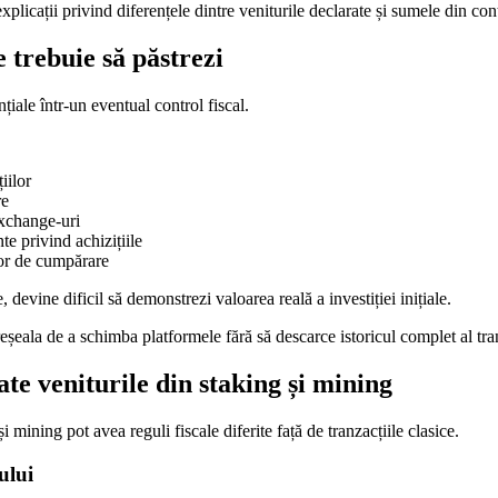
xplicații privind diferențele dintre veniturile declarate și sumele din con
trebuie să păstrezi
iale într-un eventual control fiscal.
țiilor
re
exchange-uri
te privind achizițiile
or de cumpărare
devine dificil să demonstrezi valoarea reală a investiției inițiale.
eșeala de a schimba platformele fără să descarce istoricul complet al tran
te veniturile din staking și mining
i mining pot avea reguli fiscale diferite față de tranzacțiile clasice.
ului