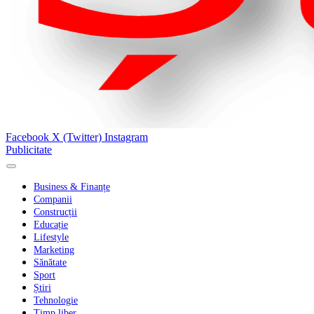
Facebook
X (Twitter)
Instagram
Publicitate
Business & Finanțe
Companii
Construcții
Educație
Lifestyle
Marketing
Sănătate
Sport
Știri
Tehnologie
Timp liber