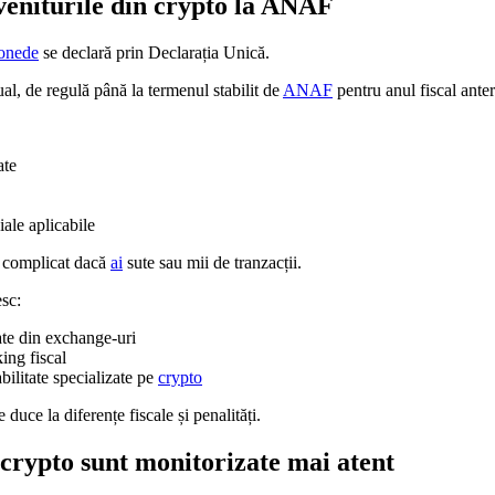
veniturile din crypto la ANAF
onede
se declară prin Declarația Unică.
l, de regulă până la termenul stabilit de
ANAF
pentru anul fiscal anter
ate
iale aplicabile
 complicat dacă
ai
sute sau mii de tranzacții.
sc:
ate din exchange-uri
king fiscal
bilitate specializate pe
crypto
 duce la diferențe fiscale și penalități.
 crypto sunt monitorizate mai atent