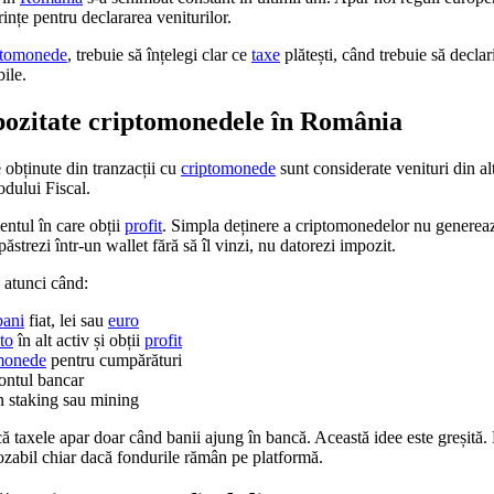
ințe pentru declararea veniturilor.
ptomonede
, trebuie să înțelegi clar ce
taxe
plătești, când trebuie să declari
ile.
ozitate criptomonedele în România
e obținute din tranzacții cu
criptomonede
sunt considerate venituri din al
dului Fiscal.
ntul în care obții
profit
. Simpla deținere a criptomonedelor nu genere
 păstrezi într-un wallet fără să îl vinzi, nu datorezi impozit.
e atunci când:
bani
fiat, lei sau
euro
to
în alt activ și obții
profit
monede
pentru cumpărături
ontul bancar
in staking sau mining
ă taxele apar doar când banii ajung în bancă. Această idee este greșită. P
pozabil chiar dacă fondurile rămân pe platformă.