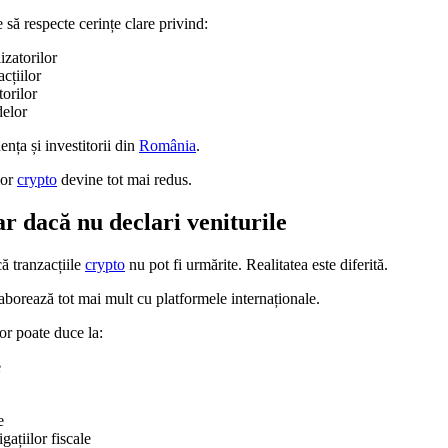
 să respecte cerințe clare privind:
lizatorilor
cțiilor
torilor
delor
ența și investitorii din
România
.
lor
crypto
devine tot mai redus.
ar dacă nu declari veniturile
ă tranzacțiile
crypto
nu pot fi urmărite. Realitatea este diferită.
laborează tot mai mult cu platformele internaționale.
or poate duce la:
e
e
gațiilor fiscale