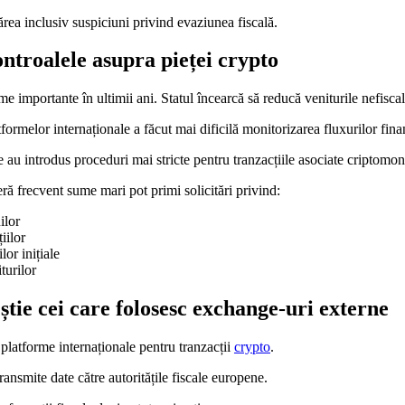
ărea inclusiv suspiciuni privind evaziunea fiscală.
ontroalele asupra pieței crypto
me importante în ultimii ani. Statul încearcă să reducă veniturile nefiscal
atformelor internaționale a făcut mai dificilă monitorizarea fluxurilor fina
e au introdus proceduri mai stricte pentru tranzacțiile asociate criptomon
feră frecvent sume mari pot primi solicitări privind:
ilor
țiilor
lor inițiale
iturilor
știe cei care folosesc exchange-uri externe
platforme internaționale pentru tranzacții
crypto
.
ansmite date către autoritățile fiscale europene.