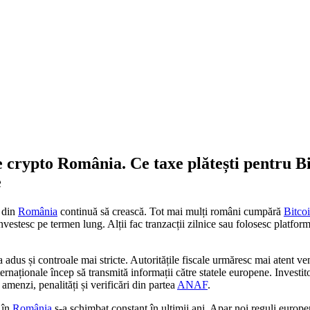
crypto România. Ce taxe plătești pentru Bit
e
 din
România
continuă să crească. Tot mai mulți români cumpără
Bitco
investesc pe termen lung. Alții fac tranzacții zilnice sau folosesc platfor
 a adus și controale mai stricte. Autoritățile fiscale urmăresc mai atent ve
ternaționale încep să transmită informații către statele europene. Investit
ă amenzi, penalități și verificări din partea
ANAF
.
în
România
s-a schimbat constant în ultimii ani. Apar noi reguli europen